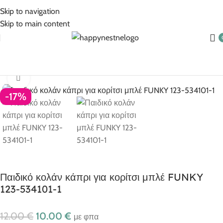
5% Επιπλέον έκπτωση για πληρωμές με κάρτα!
Skip to navigation
Skip to main content
ελίδα
Ρούχα για κορίτσι
Κορίτσι 6-16 ετών
Κολάν
Κολάν Κάπρι
Click to enlarge
-17%
Παιδικό κολάν κάπρι για κορίτσι μπλέ FUNKY
123-534101-1
12.00
€
10.00
€
με φπα