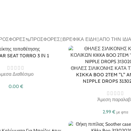
ΠΡΟΣΦΟΡΈΣ
ΠΡΟΣΦΟΡΈΣ
ΒΡΕΦΙΚΆ ΕΊΔΗ
ΑΠΌ ΤΗΝ ΊΔΙ
AR SEAT TORRO 3 ΙΝ 1
ΘΗΛΕΣ ΣΙΛΙΚΟΝΗΣ ΚΑΤΑ 
Άμεσα Διαθέσιμο
KIKKA BOO 2TEM ”L” A
NIPPLE DROPS 3130
0.00
€
Άμεση παραλαβ
2.99
€
με φπα
 Καλύμματα Για Μπρίζες 6τμχ