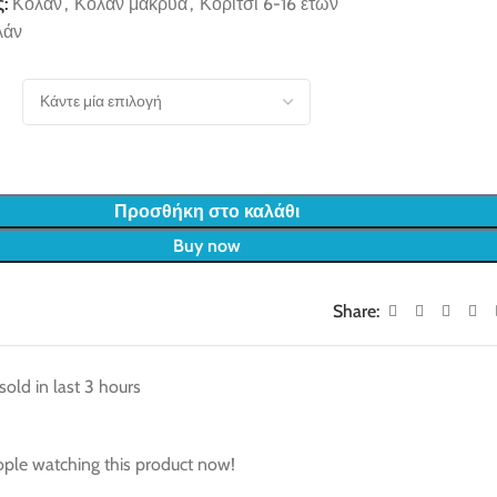
:
Κολάν
,
Κολάν μακρυά
,
Κορίτσι 6-16 ετών
λάν
Προσθήκη στο καλάθι
Buy now
Share:
sold in last 3 hours
ple watching this product now!