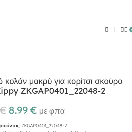
py ZKGAP0401_22048-2
ό κολάν μακρύ για κορίτσι σκούρο
Zippy ZKGAP0401_22048-2
€
8.99
€
με φπα
ροϊόντος:
ZKGAP0401_22048-2