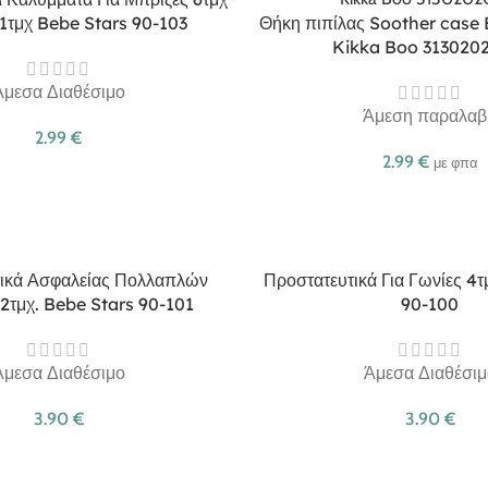
 1τμχ Bebe Stars 90-103
Θήκη πιπίλας Soother case 
Kikka Boo 313020
Άμεσα Διαθέσιμο
Άμεση παραλαβ
2.99
€
2.99
€
με φπα
ικά Ασφαλείας Πολλαπλών
Προστατευτικά Για Γωνίες 4
2τμχ. Bebe Stars 90-101
90-100
Άμεσα Διαθέσιμο
Άμεσα Διαθέσιμ
3.90
€
3.90
€