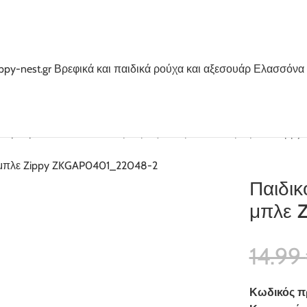
άν μακρυά
Παιδικό κολάν μακρύ για κορίτσι σκούρο μπλε Zip
Παιδικ
μπλε 
14.99
Κωδικός π