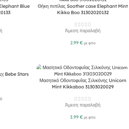
Elephant Blue
Θήκη πιπίλας Soother case Elephant Mint
20133
Kikka Boo 31302020132
ή
Άμεση παραλαβή
2.99
€
με φπα
τμχ Bebe Stars
Μασητικό Οδοντοφυΐας Σιλικόνης Unicorn
Mint Kikkaboo 31303020029
ο
Άμεση παραλαβή
3.99
€
με φπα