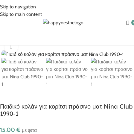
5% Επιπλέον έκπτωση για πληρωμές με κάρτα!
Skip to navigation
Skip to main content
ίδα
Ρούχα για κορίτσι
Κορίτσι 6-16 ετών
Κολάν
Κολάν μακρυά
Click to enlarge
Παιδικό κολάν για κορίτσι πράσινο ματ Nina Club
1990-1
15.00
€
με φπα