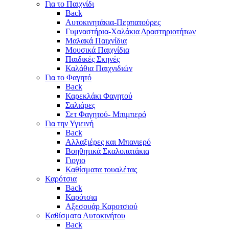
Για το Παιχνίδι
Back
Αυτοκινητάκια-Περπατούρες
Γυμναστήρια-Χαλάκια Δραστηριοτήτων
Μαλακά Παιχνίδια
Μουσικά Παιχνίδια
Παιδικές Σκηνές
Καλάθια Παιχνιδιών
Για το Φαγητό
Back
Καρεκλάκι Φαγητού
Σαλιάρες
Σετ Φαγητού- Μπιμπερό
Για την Υγιεινή
Back
Αλλαξιέρες και Μπανιερό
Βοηθητικά Σκαλοπατάκια
Γιογιο
Καθίσματα τουαλέτας
Καρότσια
Back
Καρότσια
Αξεσουάρ Καροτσιού
Καθίσματα Αυτοκινήτου
Back