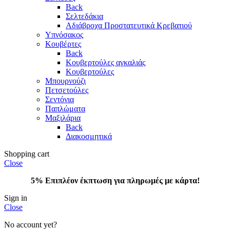
Back
Σελτεδάκια
Αδιάβροχα Προστατευτικά Κρεβατιού
Υπνόσακος
Κουβέρτες
Back
Κουβερτούλες αγκαλιάς
Κουβερτούλες
Μπουρνούζι
Πετσετούλες
Σεντόνια
Παπλώματα
Μαξιλάρια
Back
Διακοσμητικά
Shopping cart
Close
5% Επιπλέον έκπτωση για πληρωμές με κάρτα!
Sign in
Close
No account yet?