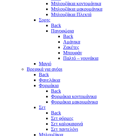
Μπλουζάκια κοντομάνικα
Μπλουζάκια μακρυμάνικα
Μπλουζάκια Πλεκτά
Σορτς
Back
Πανοφώρια
Back
Αμάνικα
Ζακέτες
Μπουφάν
Παλτό – γουνάκια
Μαγιό
Βρεφικά για αγόρι
Back
Φανελάκια
Φορμάκια
Back
Φορμάκια κοντομάνικα
Φορμάκια μακρυμάνικα
Σετ
Back
Σετ φόρμες
Σετ καλοκαιρινά
Σετ παντελόνι
Μπλουζάκια