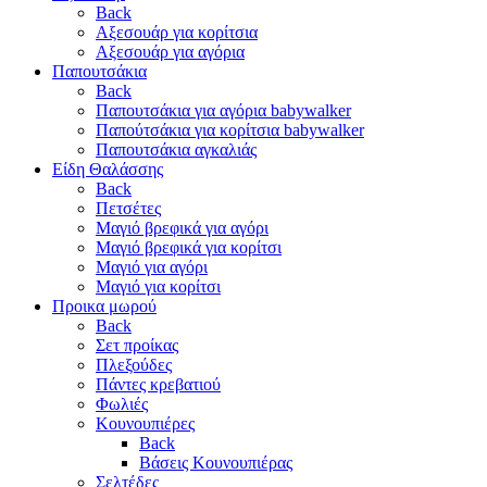
Back
Αξεσουάρ για κορίτσια
Αξεσουάρ για αγόρια
Παπουτσάκια
Back
Παπουτσάκια για αγόρια babywalker
Παπούτσάκια για κορίτσια babywalker
Παπουτσάκια αγκαλιάς
Είδη Θαλάσσης
Back
Πετσέτες
Μαγιό βρεφικά για αγόρι
Μαγιό βρεφικά για κορίτσι
Μαγιό για αγόρι
Μαγιό για κορίτσι
Προικα μωρού
Back
Σετ προίκας
Πλεξούδες
Πάντες κρεβατιού
Φωλιές
Κουνουπιέρες
Back
Βάσεις Κουνουπιέρας
Σελτέδες