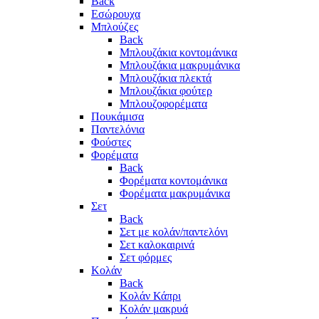
Back
Εσώρουχα
Μπλούζες
Back
Μπλουζάκια κοντομάνικα
Μπλουζάκια μακρυμάνικα
Μπλουζάκια πλεκτά
Μπλουζάκια φούτερ
Μπλουζοφορέματα
Πουκάμισα
Παντελόνια
Φούστες
Φορέματα
Back
Φορέματα κοντομάνικα
Φορέματα μακρυμάνικα
Σετ
Back
Σετ με κολάν/παντελόνι
Σετ καλοκαιρινά
Σετ φόρμες
Κολάν
Back
Κολάν Κάπρι
Κολάν μακρυά