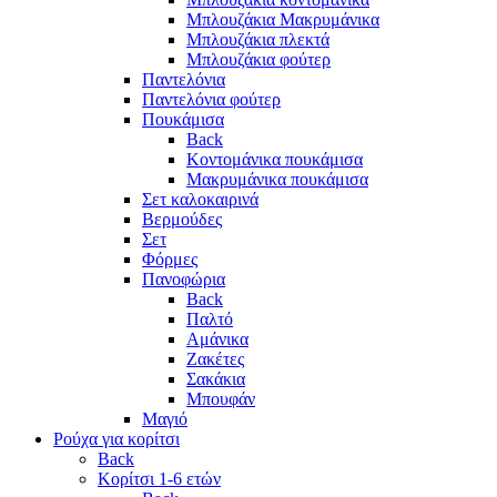
Μπλουζάκια Μακρυμάνικα
Μπλουζάκια πλεκτά
Μπλουζάκια φούτερ
Παντελόνια
Παντελόνια φούτερ
Πουκάμισα
Back
Κοντομάνικα πουκάμισα
Μακρυμάνικα πουκάμισα
Σετ καλοκαιρινά
Βερμούδες
Σετ
Φόρμες
Πανοφώρια
Back
Παλτό
Αμάνικα
Ζακέτες
Σακάκια
Μπουφάν
Μαγιό
Ρούχα για κορίτσι
Back
Κορίτσι 1-6 ετών