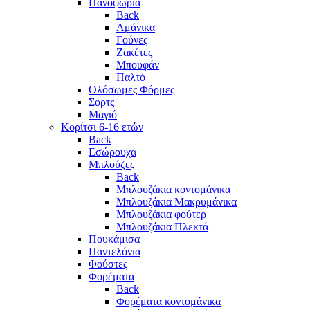
Πανοφώρια
Back
Αμάνικα
Γούνες
Ζακέτες
Μπουφάν
Παλτό
Ολόσωμες Φόρμες
Σορτς
Μαγιό
Κορίτσι 6-16 ετών
Back
Εσώρουχα
Μπλούζες
Back
Μπλουζάκια κοντομάνικα
Μπλουζάκια Μακρυμάνικα
Μπλουζάκια φούτερ
Μπλουζάκια Πλεκτά
Πουκάμισα
Παντελόνια
Φούστες
Φορέματα
Back
Φορέματα κοντομάνικα