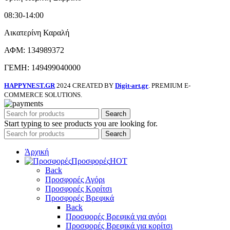
08:30-14:00
Αικατερίνη Καραλή
ΑΦΜ: 134989372
ΓΕΜΗ: 149499040000
HAPPYNEST.GR
2024 CREATED BY
Digit-art.gr
. PREMIUM E-
COMMERCE SOLUTIONS.
Search
Start typing to see products you are looking for.
Search
Άρχική
Προσφορές
HOT
Back
Προσφορές Αγόρι
Προσφορές Κορίτσι
Προσφορές Βρεφικά
Back
Προσφορές Βρεφικά για αγόρι
Προσφορές Βρεφικά για κορίτσι