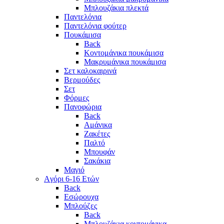
Μπλουζάκια πλεκτά
Παντελόνια
Παντελόνια φούτερ
Πουκάμισα
Back
Κοντομάνικα πουκάμισα
Μακρυμάνικα πουκάμισα
Σετ καλοκαιρινά
Βερμούδες
Σετ
Φόρμες
Πανοφώρια
Back
Αμάνικα
Ζακέτες
Παλτό
Μπουφάν
Σακάκια
Μαγιό
Aγόρι 6-16 Ετών
Back
Eσώρουχα
Μπλούζες
Back
Μπλουζάκια κοντομάνικα