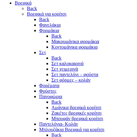
Βρεφικά
Back
Βρεφικά για κορίτσι
Back
Φανελάκια
Φορμάκια
Back
Μακρυμάνικα φορμάκια
Κοντομάνικα φορμάκια
Σετ
Back
Σετ καλοκαιρινά
Σετ χειμερινά
Σετ παντελόνι – φούστα
Σετ φόρμες – κολάν
Φορέματα
Φούστες
Πανοφώρια
Back
Αμάνικα βρεφικά κορίτσι
Ζακέτες βρεφικές κορίτσι
Μπουφάν βρεφικά κορίτσι
Παντελόνια- Κολάν
Μπλουζάκια Βρεφικά για κορίτσι
Back