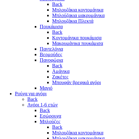
Back
Μπλουζάκια κοντομάνικα
Μπλούζακια μακρυμάνικα
Μπλουζάκια Πλεκτά
Πουκάμισα
Back
Κοντομάνικα πουκάμισα
Μακρυμάνικα πουκάμισα
Παντελόνια
Βερμούδες
Πανοφώρια
Back
Αμάνικα
Ζακέτες
Μπουφάν βρεφικά αγόρι
Μαγιό
Ρούχα για αγόρι
Back
Αγόρι 1-6 ετών
Back
Εσώρουχα
Μπλούζες
Back
Μπλουζάκια κοντομάνικα
Μπλουζάκια μακρυμάνικα