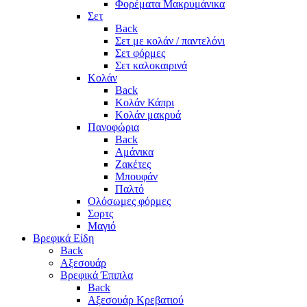
Φορέματα Μακρυμάνικα
Σετ
Back
Σετ με κολάν / παντελόνι
Σετ φόρμες
Σετ καλοκαιρινά
Κολάν
Back
Κολάν Κάπρι
Κολάν μακρυά
Πανοφώρια
Back
Αμάνικα
Ζακέτες
Μπουφάν
Παλτό
Ολόσωμες φόρμες
Σορτς
Μαγιό
Βρεφικά Είδη
Back
Αξεσουάρ
Βρεφικά Έπιπλα
Back
Αξεσουάρ Κρεβατιού