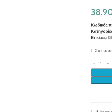
38.9
Κωδικός π
Κατηγορίες
Ετικέτες:
Ki
2 σε από
11
Items s