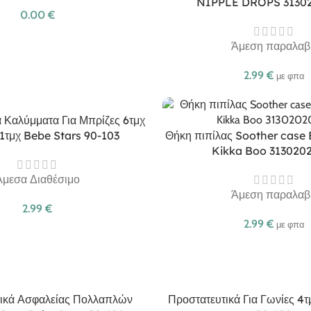
NIPPLE DROPS 3130
0.00
€
Άμεση παραλαβ
2.99
€
με φπα
 Καλύμματα Για Μπρίζες 6τμχ
 1τμχ Bebe Stars 90-103
Θήκη πιπίλας Soother case 
Kikka Boo 313020
Άμεσα Διαθέσιμο
Άμεση παραλαβ
2.99
€
2.99
€
με φπα
ικά Ασφαλείας Πολλαπλών
Προστατευτικά Για Γωνίες 4