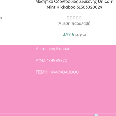
Μασητικό Οδοντοφυΐας Σιλικόνης Unicorn
Mint Kikkaboo 31303020029
ο
Άμεση παραλαβή
3.99
€
με φπα
Αικατερίνη Καραλή
ή
ΑΦΜ: 134989372
ΓΕΜΗ: 149499040000