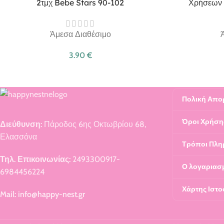
2τμχ Bebe Stars 90-102
Χρήσεων 
Άμεσα Διαθέσιμο
3.90
€
Πολική Απο
Όροι Χρήση
Διεύθυνση:
Πάροδος 6ης Οκτωβρίου 68,
Ελασσόνα
Τρόποι Πλη
Τηλ. Επικοινωνίας:
2493300917-
Ο λογαριασ
6984456224
Χάρτης Ιστο
Mail: info@happy-nest.gr