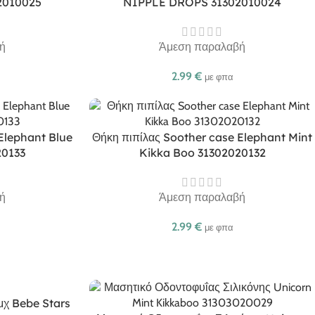
2010025
NIPPLE DROPS 31302010024
ή
Άμεση παραλαβή
2.99
€
με φπα
Elephant Blue
Θήκη πιπίλας Soother case Elephant Mint
20133
Kikka Boo 31302020132
ή
Άμεση παραλαβή
2.99
€
με φπα
τμχ Bebe Stars