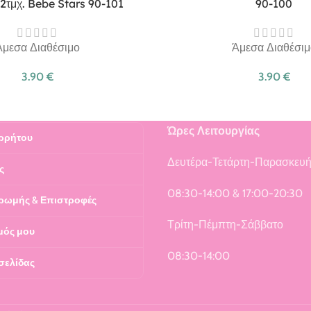
2τμχ. Bebe Stars 90-101
90-100
Άμεσα Διαθέσιμο
Άμεσα Διαθέσιμ
3.90
€
3.90
€
Ώρες Λειτουργίας
ρρήτου
Δευτέρα-Τετάρτη-Παρασκευ
ς
08:30-14:00 & 17:00-20:30
ρωμής & Επιστροφές
Τρίτη-Πέμπτη-Σάββατο
μός μου
08:30-14:00
σελίδας