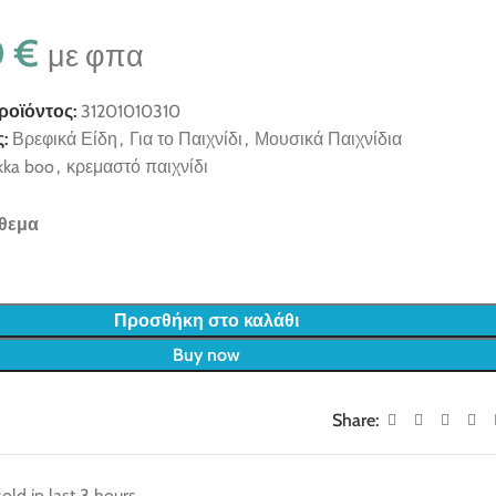
0
€
με φπα
ροϊόντος:
31201010310
:
Βρεφικά Είδη
,
Για το Παιχνίδι
,
Μουσικά Παιχνίδια
kka boo
,
κρεμαστό παιχνίδι
θεμα
Προσθήκη στο καλάθι
Buy now
Share:
old in last 3 hours