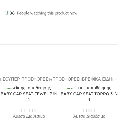
38
People watching this product now!
ΣΟΎΠΕΡ ΠΡΟΣΦΟΡΈΣ
ΠΡΟΣΦΟΡΈΣ
ΒΡΕΦΙΚΆ ΕΊΔΗ
Α
BABY CAR SEAT JEWEL 3 ΙΝ
BABY CAR SEAT TORRO 3 ΙΝ
1
1
Άμεσα Διαθέσιμο
Άμεσα Διαθέσιμο