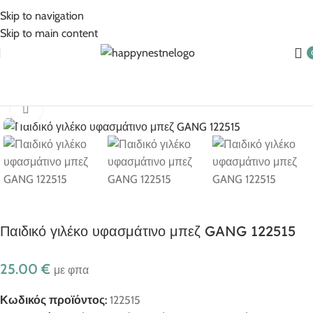
5% Επιπλέον έκπτωση για πληρωμές με κάρτα!
Skip to navigation
Skip to main content
Αρχική σελίδα
Ρούχα για αγόρι
Αγόρι 1-6 ετών
Click to enlarge
Παιδικό γιλέκο υφασμάτινο μπεζ GANG 122515
25.00
€
με φπα
Κωδικός προϊόντος:
122515