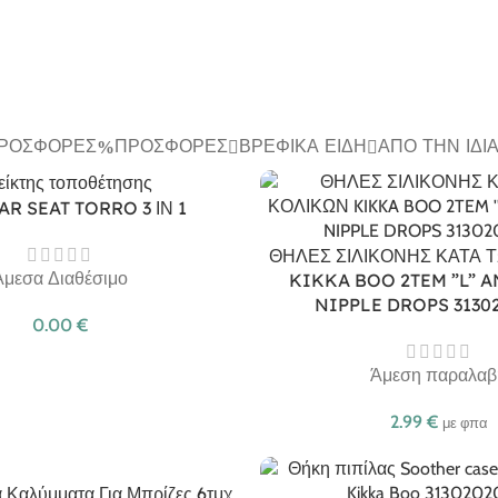
ΠΡΟΣΦΟΡΈΣ
ΠΡΟΣΦΟΡΈΣ
ΒΡΕΦΙΚΆ ΕΊΔΗ
ΑΠΌ ΤΗΝ ΊΔΙ
AR SEAT TORRO 3 ΙΝ 1
ΘΗΛΕΣ ΣΙΛΙΚΟΝΗΣ ΚΑΤΑ 
Άμεσα Διαθέσιμο
KIKKA BOO 2TEM ”L” A
NIPPLE DROPS 3130
0.00
€
Άμεση παραλαβ
2.99
€
με φπα
 Καλύμματα Για Μπρίζες 6τμχ