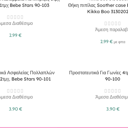
 1τμχ Bebe Stars 90-103
Θήκη πιπίλας Soother case 
Kikka Boo 313020
Άμεσα Διαθέσιμο
Άμεση παραλαβ
2.99
€
2.99
€
με φπα
ικά Ασφαλείας Πολλαπλών
Προστατευτικά Για Γωνίες 4
2τμχ. Bebe Stars 90-101
90-100
Άμεσα Διαθέσιμο
Άμεσα Διαθέσιμ
3.90
€
3.90
€