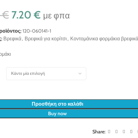
0
€
7.20
€
με φπα
ροϊόντος:
120-060141-1
:
Βρεφικά
,
Βρεφικά για κορίτσι
,
Κοντομάνικα φορμάκια βρεφικ
ρμάκι
Προσθήκη στο καλάθι
Buy now
Share: