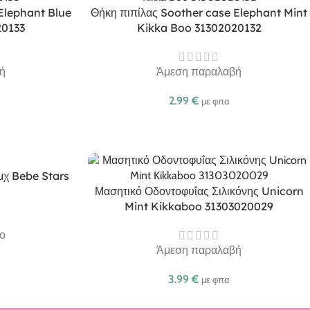
Elephant Blue
Θήκη πιπίλας Soother case Elephant Mint
20133
Kikka Boo 31302020132
ή
Άμεση παραλαβή
2.99
€
με φπα
τμχ Bebe Stars
Μασητικό Οδοντοφυΐας Σιλικόνης Unicorn
Mint Kikkaboo 31303020029
ο
Άμεση παραλαβή
3.99
€
με φπα