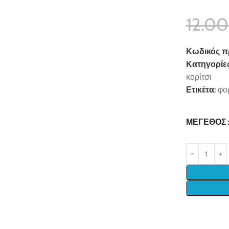
12.0
Κωδικός π
Κατηγορίες
κορίτσι
Ετικέτα:
φο
ΜΈΓΕΘΟΣ