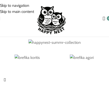
5% Επιπλέον έκπτωση για πληρωμές με κάρτα!
Skip to navigation
Skip to main content
Βρεφικά Για Κορίτσι
Βρεφικά Για Αγόρι