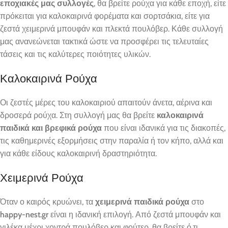
εποχιακές μας συλλογές
, θα βρείτε ρούχα για κάθε εποχή, είτε
πρόκειται για καλοκαιρινά φορέματα και σορτσάκια, είτε για
ζεστά χειμερινά μπουφάν και πλεκτά πουλόβερ. Κάθε συλλογή
μας ανανεώνεται τακτικά ώστε να προσφέρει τις τελευταίες
τάσεις και τις καλύτερες ποιότητες υλικών.
Καλοκαιρινά Ρούχα
Οι ζεστές μέρες του καλοκαιριού απαιτούν άνετα, αέρινα και
δροσερά ρούχα. Στη συλλογή μας θα βρείτε
καλοκαιρινά
παιδικά και βρεφικά ρούχα
που είναι ιδανικά για τις διακοπές,
τις καθημερινές εξορμήσεις στην παραλία ή τον κήπο, αλλά και
για κάθε είδους καλοκαιρινή δραστηριότητα.
Χειμερινά Ρούχα
Όταν ο καιρός κρυώνει, τα
χειμερινά παιδικά ρούχα
στο
happy-nest.gr
είναι η ιδανική επιλογή. Από ζεστά μπουφάν και
γιλέκα μέχρι χοντρά πουλόβερ και φούτερ, θα βρείτε ό,τι