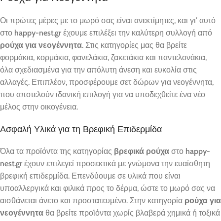
Οι πρώτες μέρες με το μωρό σας είναι ανεκτίμητες, και γι’ αυτό
στο
happy-nest.gr
έχουμε επιλέξει την καλύτερη συλλογή από
ρούχα για νεογέννητα
. Στις κατηγορίες μας θα βρείτε
φορμάκια, κορμάκια, φανελάκια, ζακετάκια και παντελονάκια,
όλα σχεδιασμένα για την απόλυτη άνεση και ευκολία στις
αλλαγές. Επιπλέον, προσφέρουμε σετ δώρων για νεογέννητα,
που αποτελούν ιδανική επιλογή για να υποδεχθείτε ένα νέο
μέλος στην οικογένεια.
Ασφαλή Υλικά για τη Βρεφική Επιδερμίδα
Όλα τα προϊόντα της κατηγορίας
βρεφικά ρούχα
στο
happy-
nest.gr
έχουν επιλεγεί προσεκτικά με γνώμονα την ευαίσθητη
βρεφική επιδερμίδα. Επενδύουμε σε υλικά που είναι
υποαλλεργικά και φιλικά προς το δέρμα, ώστε το μωρό σας να
αισθάνεται άνετο και προστατευμένο. Στην κατηγορία
ρούχα για
νεογέννητα
θα βρείτε προϊόντα χωρίς βλαβερά χημικά ή τοξικά