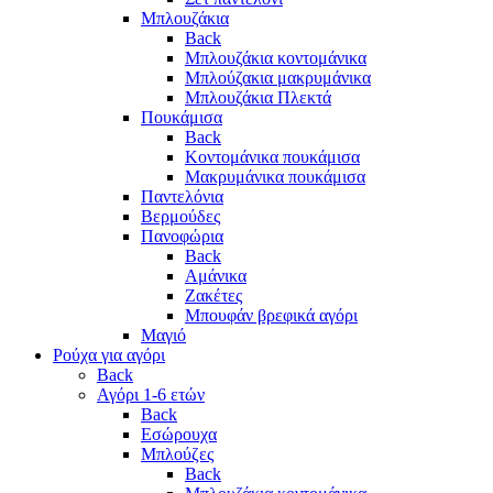
Μπλουζάκια
Back
Μπλουζάκια κοντομάνικα
Μπλούζακια μακρυμάνικα
Μπλουζάκια Πλεκτά
Πουκάμισα
Back
Κοντομάνικα πουκάμισα
Μακρυμάνικα πουκάμισα
Παντελόνια
Βερμούδες
Πανοφώρια
Back
Αμάνικα
Ζακέτες
Μπουφάν βρεφικά αγόρι
Μαγιό
Ρούχα για αγόρι
Back
Αγόρι 1-6 ετών
Back
Εσώρουχα
Μπλούζες
Back