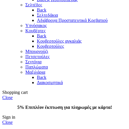
Σελτέδες
Back
Σελτεδάκια
Αδιάβροχα Προστατευτικά Κρεβατιού
Υπνόσακος
Κουβέρτες
Back
Κουβερτούλες αγκαλιάς
Κουβερτούλες
Μπουρνούζι
Πετσετούλες
Σεντόνια
Παπλώματα
Μαξιλάρια
Back
Διακοσμητικά
Shopping cart
Close
5% Επιπλέον έκπτωση για πληρωμές με κάρτα!
Sign in
Close