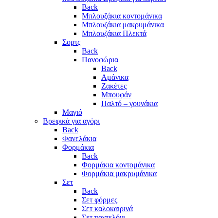
Back
Μπλουζάκια κοντομάνικα
Μπλουζάκια μακρυμάνικα
Μπλουζάκια Πλεκτά
Σορτς
Back
Πανοφώρια
Back
Αμάνικα
Ζακέτες
Μπουφάν
Παλτό – γουνάκια
Μαγιό
Βρεφικά για αγόρι
Back
Φανελάκια
Φορμάκια
Back
Φορμάκια κοντομάνικα
Φορμάκια μακρυμάνικα
Σετ
Back
Σετ φόρμες
Σετ καλοκαιρινά
Σετ παντελόνι