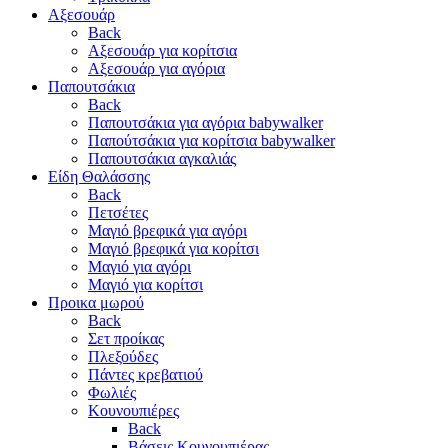
Αξεσουάρ
Back
Αξεσουάρ για κορίτσια
Αξεσουάρ για αγόρια
Παπουτσάκια
Back
Παπουτσάκια για αγόρια babywalker
Παπούτσάκια για κορίτσια babywalker
Παπουτσάκια αγκαλιάς
Είδη Θαλάσσης
Back
Πετσέτες
Μαγιό βρεφικά για αγόρι
Μαγιό βρεφικά για κορίτσι
Μαγιό για αγόρι
Μαγιό για κορίτσι
Προικα μωρού
Back
Σετ προίκας
Πλεξούδες
Πάντες κρεβατιού
Φωλιές
Κουνουπιέρες
Back
Βάσεις Κουνουπιέρας