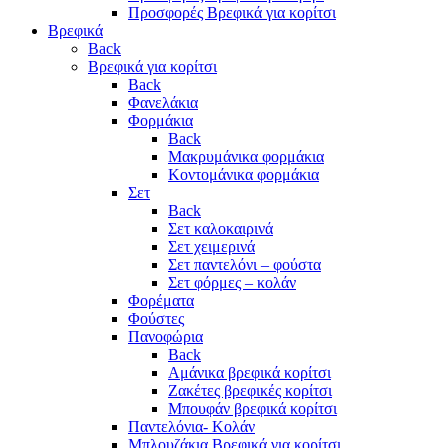
Προσφορές Βρεφικά για κορίτσι
Βρεφικά
Back
Βρεφικά για κορίτσι
Back
Φανελάκια
Φορμάκια
Back
Μακρυμάνικα φορμάκια
Κοντομάνικα φορμάκια
Σετ
Back
Σετ καλοκαιρινά
Σετ χειμερινά
Σετ παντελόνι – φούστα
Σετ φόρμες – κολάν
Φορέματα
Φούστες
Πανοφώρια
Back
Αμάνικα βρεφικά κορίτσι
Ζακέτες βρεφικές κορίτσι
Μπουφάν βρεφικά κορίτσι
Παντελόνια- Κολάν
Μπλουζάκια Βρεφικά για κορίτσι