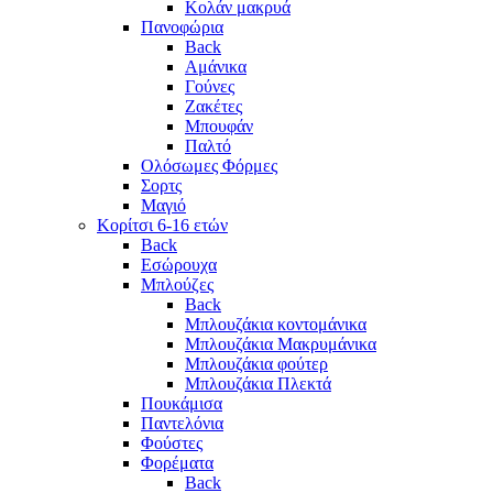
Κολάν μακρυά
Πανοφώρια
Back
Αμάνικα
Γούνες
Ζακέτες
Μπουφάν
Παλτό
Ολόσωμες Φόρμες
Σορτς
Μαγιό
Κορίτσι 6-16 ετών
Back
Εσώρουχα
Μπλούζες
Back
Μπλουζάκια κοντομάνικα
Μπλουζάκια Μακρυμάνικα
Μπλουζάκια φούτερ
Μπλουζάκια Πλεκτά
Πουκάμισα
Παντελόνια
Φούστες
Φορέματα
Back