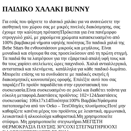
ΠΑΙΔΙΚΟ ΧΑΛΑΚΙ BUNNY
Για εσάς που ψάχνετε το ιδανικό χαλάκι για να ανανεώσετε την
αισθητική του χώρου σας με μικρές πινελιές διακόσμησης, σας
έχουμε την καλύτερη πρόταση!Πρόκειται για ένα πανέμορφο
στρογγυλό χαλί, με χαρούμενα χρώματα κατασκευασμένο από
100% βαμβακερά νήματα υψηλής ποιότητας.Τα παιδικά χαλιά της
Bebe Sttars θα ενθουσιάσουν μικρούς και μεγάλους. Είναι
μοναδικά και σίγουρα θα σας προσελκύσουν από τη πρώτη στιγμή.
Τα παιδιά θα τα λατρέψουν για την εξαιρετικά απαλή υφή τους και
θα τους χαρίσει ατελείωτες ώρες παιχνιδιού. Χαλιά αντιαλλεργικά,
αντιστατικά και πλενόμενα, κατάλληλα για κάθε παιδικό δωμάτιο.
Μπορείτε επίσης να τα συνδυάσετε με παιδικές σκηνές ή
διακοσμητικές κουνουπιέρες οροφής. Επιλέξτε αυτό που σας
ταιριάζει!Το προϊόν παραδίδεται στην εργοστασιακή του
συσκευασία.Eίναι συσκευασμένο σε ρολό και διαθέτει τσάντα για
εύκολη μεταφορά.Διαστάσεις προϊόντος: 102×124Διαστάσεις
συσκευασίας: 106x17x14Ποιότητα:100% ΒαμβάκιΥφάσματα
πιστοποιημένα από τον Oeko – TexΟδηγίες πλυσίματος:Ποτέ μην
καθαρίζετε κανένα μέρος του προϊόντος με λειαντικά, αμμωνιακά,
λευκαντικά ή αλκοολούχα καθαριστικά.Μη χρησιμοποιείτε
στύψιμο. Μη χρησιμοποιείτε στεγνωτήριο.ΜΕΓΙΣΤΗ
ΘΕΡΜΟΚΡΑΣΙΑ ΠΛΥΣΗΣ 30°CΟΧΙ ΣΤΕΓΝΩΤΗΡΙΟΟΧΙ