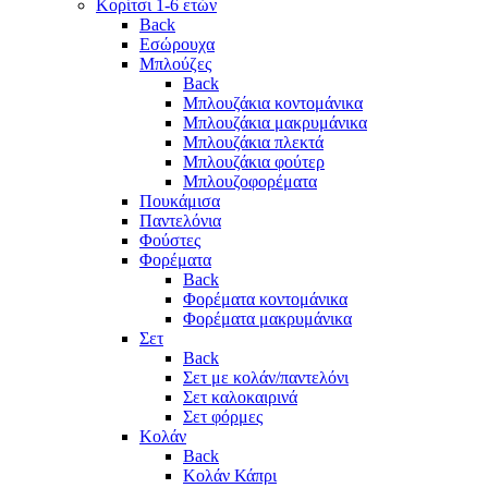
Κορίτσι 1-6 ετών
Back
Εσώρουχα
Μπλούζες
Back
Μπλουζάκια κοντομάνικα
Μπλουζάκια μακρυμάνικα
Μπλουζάκια πλεκτά
Μπλουζάκια φούτερ
Μπλουζοφορέματα
Πουκάμισα
Παντελόνια
Φούστες
Φορέματα
Back
Φορέματα κοντομάνικα
Φορέματα μακρυμάνικα
Σετ
Back
Σετ με κολάν/παντελόνι
Σετ καλοκαιρινά
Σετ φόρμες
Κολάν
Back
Κολάν Κάπρι