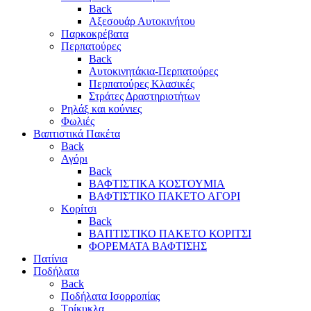
Back
Αξεσουάρ Αυτοκινήτου
Παρκοκρέβατα
Περπατούρες
Back
Αυτοκινητάκια-Περπατούρες
Περπατούρες Κλασικές
Στράτες Δραστηριοτήτων
Ρηλάξ και κούνιες
Φωλιές
Βαπτιστικά Πακέτα
Back
Αγόρι
Back
ΒΑΦΤΙΣΤΙΚΑ ΚΟΣΤΟΥΜΙΑ
ΒΑΦΤΙΣΤΙΚΟ ΠΑΚΕΤΟ ΑΓΟΡΙ
Κορίτσι
Back
ΒΑΠΤΙΣΤΙΚΟ ΠΑΚΕΤΟ ΚΟΡΙΤΣΙ
ΦΟΡΕΜΑΤΑ ΒΑΦΤΙΣΗΣ
Πατίνια
Ποδήλατα
Back
Ποδήλατα Ισορροπίας
Τρίκυκλα