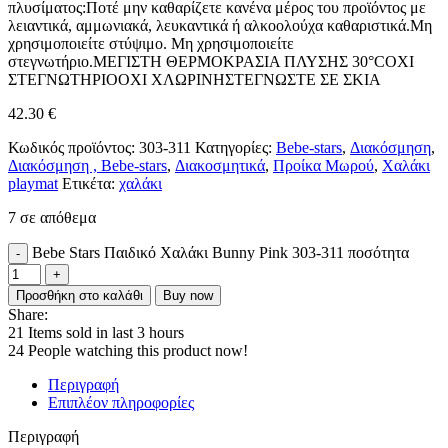
πλυσίματος:Ποτέ μην καθαρίζετε κανένα μέρος του προϊόντος με
λειαντικά, αμμωνιακά, λευκαντικά ή αλκοολούχα καθαριστικά.Μη
χρησιμοποιείτε στύψιμο. Μη χρησιμοποιείτε
στεγνωτήριο.ΜΕΓΙΣΤΗ ΘΕΡΜΟΚΡΑΣΙΑ ΠΛΥΣΗΣ 30°CΟΧΙ
ΣΤΕΓΝΩΤΗΡΙΟΟΧΙ ΧΛΩΡΙΝΗΣΤΕΓΝΩΣΤΕ ΣΕ ΣΚΙΑ
42.30
€
Κωδικός προϊόντος:
303-311
Κατηγορίες:
Bebe-stars
,
Διακόσμηση
,
Διακόσμηση , Bebe-stars
,
Διακοσμητικά
,
Προίκα Μωρού
,
Χαλάκι
playmat
Ετικέτα:
χαλάκι
7 σε απόθεμα
Bebe Stars Παιδικό Χαλάκι Bunny Pink 303-311 ποσότητα
Προσθήκη στο καλάθι
Buy now
Share:
21
Items sold in last 3 hours
24
People watching this product now!
Περιγραφή
Επιπλέον πληροφορίες
Περιγραφή