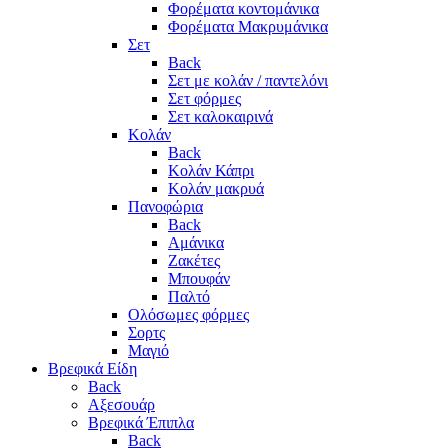
Φορέματα κοντομάνικα
Φορέματα Μακρυμάνικα
Σετ
Back
Σετ με κολάν / παντελόνι
Σετ φόρμες
Σετ καλοκαιρινά
Κολάν
Back
Κολάν Κάπρι
Κολάν μακρυά
Πανοφώρια
Back
Αμάνικα
Ζακέτες
Μπουφάν
Παλτό
Ολόσωμες φόρμες
Σορτς
Μαγιό
Βρεφικά Είδη
Back
Αξεσουάρ
Βρεφικά Έπιπλα
Back