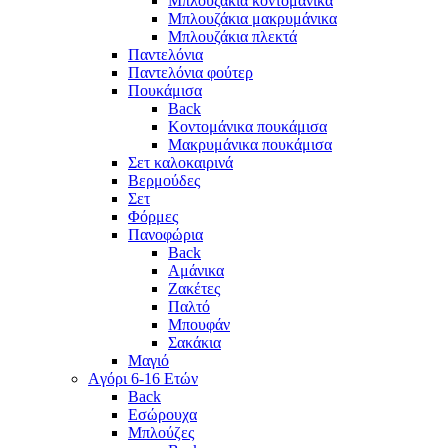
Μπλουζάκια κοντομάνικα
Μπλουζάκια μακρυμάνικα
Μπλουζάκια πλεκτά
Παντελόνια
Παντελόνια φούτερ
Πουκάμισα
Back
Κοντομάνικα πουκάμισα
Μακρυμάνικα πουκάμισα
Σετ καλοκαιρινά
Βερμούδες
Σετ
Φόρμες
Πανοφώρια
Back
Αμάνικα
Ζακέτες
Παλτό
Μπουφάν
Σακάκια
Μαγιό
Aγόρι 6-16 Ετών
Back
Eσώρουχα
Μπλούζες