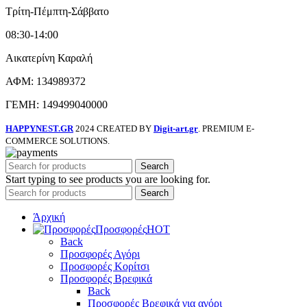
Τρίτη-Πέμπτη-Σάββατο
08:30-14:00
Αικατερίνη Καραλή
ΑΦΜ: 134989372
ΓΕΜΗ: 149499040000
HAPPYNEST.GR
2024 CREATED BY
Digit-art.gr
. PREMIUM E-
COMMERCE SOLUTIONS.
Search
Start typing to see products you are looking for.
Search
Άρχική
Προσφορές
HOT
Back
Προσφορές Αγόρι
Προσφορές Κορίτσι
Προσφορές Βρεφικά
Back
Προσφορές Βρεφικά για αγόρι