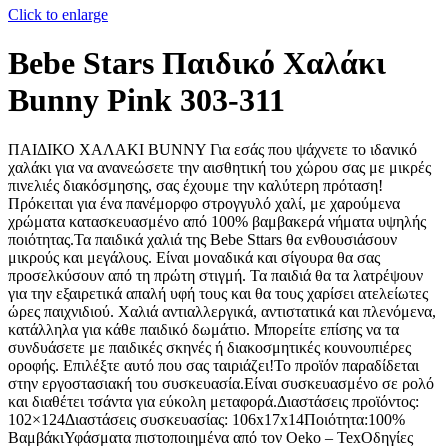
Click to enlarge
Bebe Stars Παιδικό Χαλάκι
Bunny Pink 303-311
ΠΑΙΔΙΚΟ ΧΑΛΑΚΙ BUNNY Για εσάς που ψάχνετε το ιδανικό
χαλάκι για να ανανεώσετε την αισθητική του χώρου σας με μικρές
πινελιές διακόσμησης, σας έχουμε την καλύτερη πρόταση!
Πρόκειται για ένα πανέμορφο στρογγυλό χαλί, με χαρούμενα
χρώματα κατασκευασμένο από 100% βαμβακερά νήματα υψηλής
ποιότητας.Τα παιδικά χαλιά της Bebe Sttars θα ενθουσιάσουν
μικρούς και μεγάλους. Είναι μοναδικά και σίγουρα θα σας
προσελκύσουν από τη πρώτη στιγμή. Τα παιδιά θα τα λατρέψουν
για την εξαιρετικά απαλή υφή τους και θα τους χαρίσει ατελείωτες
ώρες παιχνιδιού. Χαλιά αντιαλλεργικά, αντιστατικά και πλενόμενα,
κατάλληλα για κάθε παιδικό δωμάτιο. Μπορείτε επίσης να τα
συνδυάσετε με παιδικές σκηνές ή διακοσμητικές κουνουπιέρες
οροφής. Επιλέξτε αυτό που σας ταιριάζει!Το προϊόν παραδίδεται
στην εργοστασιακή του συσκευασία.Eίναι συσκευασμένο σε ρολό
και διαθέτει τσάντα για εύκολη μεταφορά.Διαστάσεις προϊόντος:
102×124Διαστάσεις συσκευασίας: 106x17x14Ποιότητα:100%
ΒαμβάκιΥφάσματα πιστοποιημένα από τον Oeko – TexΟδηγίες