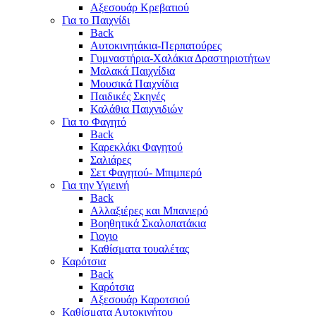
Αξεσουάρ Κρεβατιού
Για το Παιχνίδι
Back
Αυτοκινητάκια-Περπατούρες
Γυμναστήρια-Χαλάκια Δραστηριοτήτων
Μαλακά Παιχνίδια
Μουσικά Παιχνίδια
Παιδικές Σκηνές
Καλάθια Παιχνιδιών
Για το Φαγητό
Back
Καρεκλάκι Φαγητού
Σαλιάρες
Σετ Φαγητού- Μπιμπερό
Για την Υγιεινή
Back
Αλλαξιέρες και Μπανιερό
Βοηθητικά Σκαλοπατάκια
Γιογιο
Καθίσματα τουαλέτας
Καρότσια
Back
Καρότσια
Αξεσουάρ Καροτσιού
Καθίσματα Αυτοκινήτου