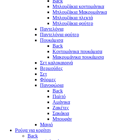
Back
Μπλουζάκια κοντομάνικα
Μπλουζάκια Μακρυμάνικα
Μπλουζάκια πλεκτά
Μπλουζάκια φούτερ
Παντελόνια
Παντελόνια φούτερ
Πουκάμισα
Back
Κοντομάνικα πουκάμισα
Μακρυμάνικα πουκάμισα
Σετ καλοκαιρινά
Βερμούδες
Σετ
Φόρμες
Πανοφώρια
Back
Παλτό
Αμάνικα
Ζακέτες
Σακάκια
Μπουφάν
Μαγιό
Ρούχα για κορίτσι
Back