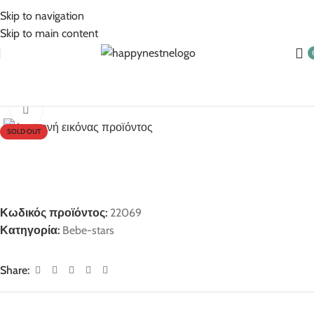
5% Επιπλέον έκπτωση για πληρωμές με κάρτα!
Skip to navigation
Skip to main content
Αρχική σελίδα
Bebe-stars
Click to enlarge
SOLD OUT
Κωδικός προϊόντος:
22069
Κατηγορία:
Bebe-stars
Share: