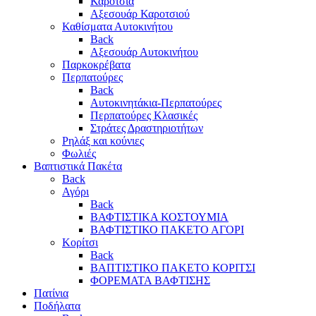
Καρότσια
Αξεσουάρ Καροτσιού
Καθίσματα Αυτοκινήτου
Back
Αξεσουάρ Αυτοκινήτου
Παρκοκρέβατα
Περπατούρες
Back
Αυτοκινητάκια-Περπατούρες
Περπατούρες Κλασικές
Στράτες Δραστηριοτήτων
Ρηλάξ και κούνιες
Φωλιές
Βαπτιστικά Πακέτα
Back
Αγόρι
Back
ΒΑΦΤΙΣΤΙΚΑ ΚΟΣΤΟΥΜΙΑ
ΒΑΦΤΙΣΤΙΚΟ ΠΑΚΕΤΟ ΑΓΟΡΙ
Κορίτσι
Back
ΒΑΠΤΙΣΤΙΚΟ ΠΑΚΕΤΟ ΚΟΡΙΤΣΙ
ΦΟΡΕΜΑΤΑ ΒΑΦΤΙΣΗΣ
Πατίνια
Ποδήλατα