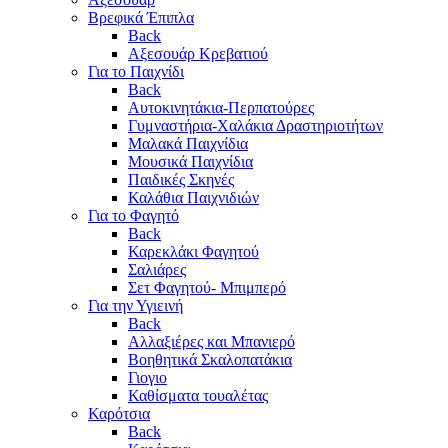
Βρεφικά Έπιπλα
Back
Αξεσουάρ Κρεβατιού
Για το Παιχνίδι
Back
Αυτοκινητάκια-Περπατούρες
Γυμναστήρια-Χαλάκια Δραστηριοτήτων
Μαλακά Παιχνίδια
Μουσικά Παιχνίδια
Παιδικές Σκηνές
Καλάθια Παιχνιδιών
Για το Φαγητό
Back
Καρεκλάκι Φαγητού
Σαλιάρες
Σετ Φαγητού- Μπιμπερό
Για την Υγιεινή
Back
Αλλαξιέρες και Μπανιερό
Βοηθητικά Σκαλοπατάκια
Γιογιο
Καθίσματα τουαλέτας
Καρότσια
Back