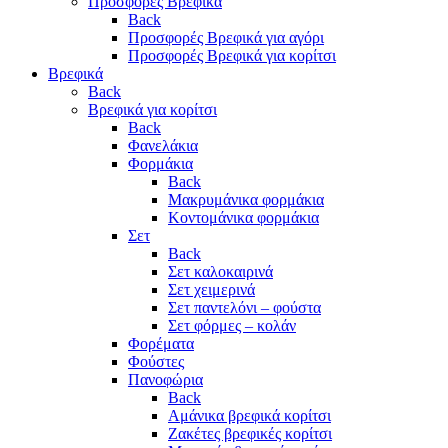
Προσφορές Βρεφικά
Back
Προσφορές Βρεφικά για αγόρι
Προσφορές Βρεφικά για κορίτσι
Βρεφικά
Back
Βρεφικά για κορίτσι
Back
Φανελάκια
Φορμάκια
Back
Μακρυμάνικα φορμάκια
Κοντομάνικα φορμάκια
Σετ
Back
Σετ καλοκαιρινά
Σετ χειμερινά
Σετ παντελόνι – φούστα
Σετ φόρμες – κολάν
Φορέματα
Φούστες
Πανοφώρια
Back
Αμάνικα βρεφικά κορίτσι
Ζακέτες βρεφικές κορίτσι