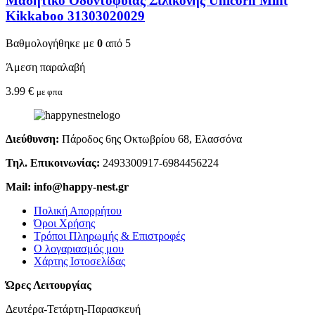
Μασητικό Οδοντοφυΐας Σιλικόνης Unicorn Mint
Kikkaboo 31303020029
Βαθμολογήθηκε με
0
από 5
Άμεση παραλαβή
3.99
€
με φπα
Διεύθυνση:
Πάροδος 6ης Οκτωβρίου 68, Ελασσόνα
Τηλ. Επικοινωνίας:
2493300917-6984456224
Mail: info@happy-nest.gr
Πολική Απορρήτου
Όροι Χρήσης
Τρόποι Πληρωμής & Επιστροφές
Ο λογαριασμός μου
Χάρτης Ιστοσελίδας
Ώρες Λειτουργίας
Δευτέρα-Τετάρτη-Παρασκευή