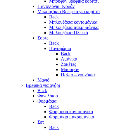
Μπουφάν βρεφικά κορίτσι
Παντελόνια- Κολάν
Μπλουζάκια Βρεφικά για κορίτσι
Back
Μπλουζάκια κοντομάνικα
Μπλουζάκια μακρυμάνικα
Μπλουζάκια Πλεκτά
Σορτς
Back
Πανοφώρια
Back
Αμάνικα
Ζακέτες
Μπουφάν
Παλτό – γουνάκια
Μαγιό
Βρεφικά για αγόρι
Back
Φανελάκια
Φορμάκια
Back
Φορμάκια κοντομάνικα
Φορμάκια μακρυμάνικα
Σετ
Back