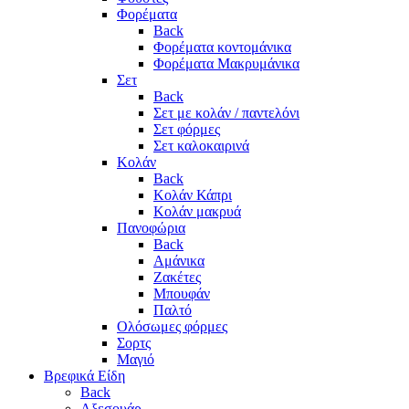
Φορέματα
Back
Φορέματα κοντομάνικα
Φορέματα Μακρυμάνικα
Σετ
Back
Σετ με κολάν / παντελόνι
Σετ φόρμες
Σετ καλοκαιρινά
Κολάν
Back
Κολάν Κάπρι
Κολάν μακρυά
Πανοφώρια
Back
Αμάνικα
Ζακέτες
Μπουφάν
Παλτό
Ολόσωμες φόρμες
Σορτς
Μαγιό
Βρεφικά Είδη
Back
Αξεσουάρ