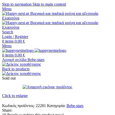
Skip to navigation
Skip to main content
Menu
Search
Login / Register
0
items
0.00
€
Menu
0
items
0.00
€
Αρχική σελίδα
Bebe-stars
Back to products
Sold out
Click to enlarge
Κωδικός προϊόντος:
22281
Κατηγορία:
Bebe-stars
Share:
19
People watching this product now!