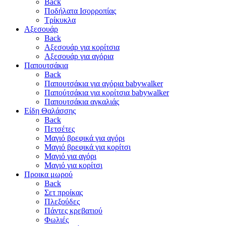
Back
Ποδήλατα Ισορροπίας
Τρίκυκλα
Αξεσουάρ
Back
Αξεσουάρ για κορίτσια
Αξεσουάρ για αγόρια
Παπουτσάκια
Back
Παπουτσάκια για αγόρια babywalker
Παπούτσάκια για κορίτσια babywalker
Παπουτσάκια αγκαλιάς
Είδη Θαλάσσης
Back
Πετσέτες
Μαγιό βρεφικά για αγόρι
Μαγιό βρεφικά για κορίτσι
Μαγιό για αγόρι
Μαγιό για κορίτσι
Προικα μωρού
Back
Σετ προίκας
Πλεξούδες
Πάντες κρεβατιού
Φωλιές