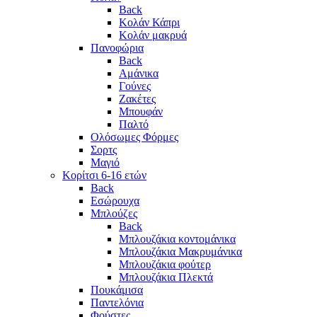
Back
Κολάν Κάπρι
Κολάν μακρυά
Πανοφώρια
Back
Αμάνικα
Γούνες
Ζακέτες
Μπουφάν
Παλτό
Ολόσωμες Φόρμες
Σορτς
Μαγιό
Κορίτσι 6-16 ετών
Back
Εσώρουχα
Μπλούζες
Back
Μπλουζάκια κοντομάνικα
Μπλουζάκια Μακρυμάνικα
Μπλουζάκια φούτερ
Μπλουζάκια Πλεκτά
Πουκάμισα
Παντελόνια
Φούστες