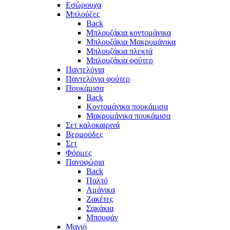
Eσώρουχα
Μπλούζες
Back
Μπλουζάκια κοντομάνικα
Μπλουζάκια Μακρυμάνικα
Μπλουζάκια πλεκτά
Μπλουζάκια φούτερ
Παντελόνια
Παντελόνια φούτερ
Πουκάμισα
Back
Κοντομάνικα πουκάμισα
Μακρυμάνικα πουκάμισα
Σετ καλοκαιρινά
Βερμούδες
Σετ
Φόρμες
Πανοφώρια
Back
Παλτό
Αμάνικα
Ζακέτες
Σακάκια
Μπουφάν
Μαγιό