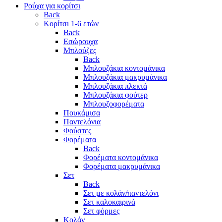
Ρούχα για κορίτσι
Back
Κορίτσι 1-6 ετών
Back
Εσώρουχα
Μπλούζες
Back
Μπλουζάκια κοντομάνικα
Μπλουζάκια μακρυμάνικα
Μπλουζάκια πλεκτά
Μπλουζάκια φούτερ
Μπλουζοφορέματα
Πουκάμισα
Παντελόνια
Φούστες
Φορέματα
Back
Φορέματα κοντομάνικα
Φορέματα μακρυμάνικα
Σετ
Back
Σετ με κολάν/παντελόνι
Σετ καλοκαιρινά
Σετ φόρμες
Κολάν