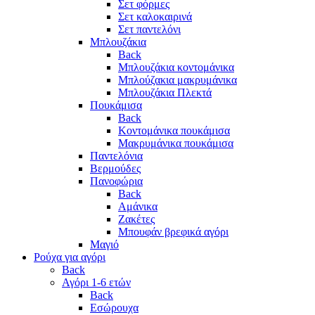
Σετ φόρμες
Σετ καλοκαιρινά
Σετ παντελόνι
Μπλουζάκια
Back
Μπλουζάκια κοντομάνικα
Μπλούζακια μακρυμάνικα
Μπλουζάκια Πλεκτά
Πουκάμισα
Back
Κοντομάνικα πουκάμισα
Μακρυμάνικα πουκάμισα
Παντελόνια
Βερμούδες
Πανοφώρια
Back
Αμάνικα
Ζακέτες
Μπουφάν βρεφικά αγόρι
Μαγιό
Ρούχα για αγόρι
Back
Αγόρι 1-6 ετών
Back
Εσώρουχα