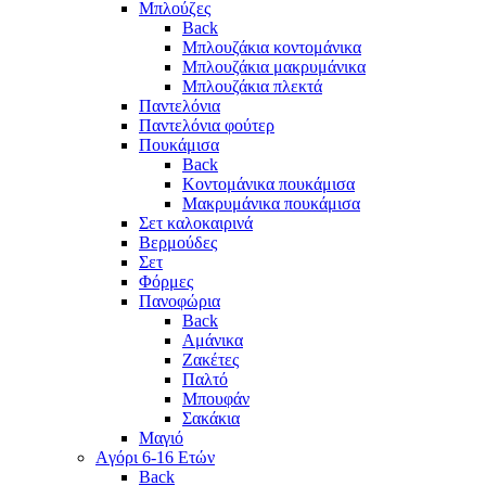
Μπλούζες
Back
Μπλουζάκια κοντομάνικα
Μπλουζάκια μακρυμάνικα
Μπλουζάκια πλεκτά
Παντελόνια
Παντελόνια φούτερ
Πουκάμισα
Back
Κοντομάνικα πουκάμισα
Μακρυμάνικα πουκάμισα
Σετ καλοκαιρινά
Βερμούδες
Σετ
Φόρμες
Πανοφώρια
Back
Αμάνικα
Ζακέτες
Παλτό
Μπουφάν
Σακάκια
Μαγιό
Aγόρι 6-16 Ετών
Back