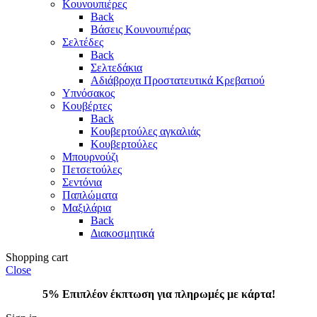
Κουνουπιέρες
Back
Βάσεις Κουνουπιέρας
Σελτέδες
Back
Σελτεδάκια
Αδιάβροχα Προστατευτικά Κρεβατιού
Υπνόσακος
Κουβέρτες
Back
Κουβερτούλες αγκαλιάς
Κουβερτούλες
Μπουρνούζι
Πετσετούλες
Σεντόνια
Παπλώματα
Μαξιλάρια
Back
Διακοσμητικά
Shopping cart
Close
5% Επιπλέον έκπτωση για πληρωμές με κάρτα!