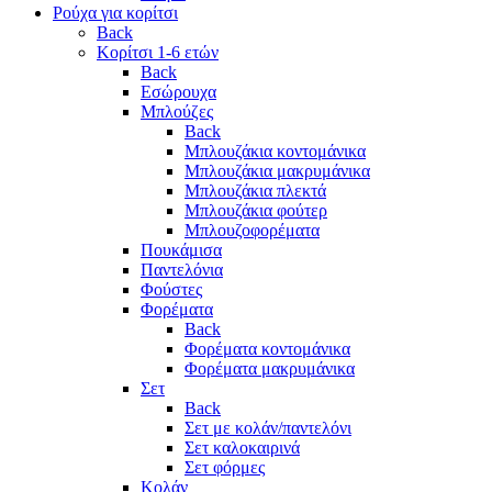
Ρούχα για κορίτσι
Back
Κορίτσι 1-6 ετών
Back
Εσώρουχα
Μπλούζες
Back
Μπλουζάκια κοντομάνικα
Μπλουζάκια μακρυμάνικα
Μπλουζάκια πλεκτά
Μπλουζάκια φούτερ
Μπλουζοφορέματα
Πουκάμισα
Παντελόνια
Φούστες
Φορέματα
Back
Φορέματα κοντομάνικα
Φορέματα μακρυμάνικα
Σετ
Back
Σετ με κολάν/παντελόνι
Σετ καλοκαιρινά
Σετ φόρμες
Κολάν