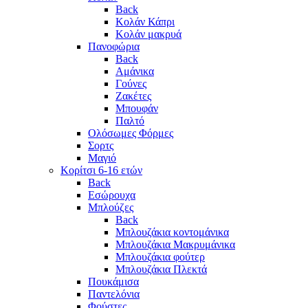
Back
Κολάν Κάπρι
Κολάν μακρυά
Πανοφώρια
Back
Αμάνικα
Γούνες
Ζακέτες
Μπουφάν
Παλτό
Ολόσωμες Φόρμες
Σορτς
Μαγιό
Κορίτσι 6-16 ετών
Back
Εσώρουχα
Μπλούζες
Back
Μπλουζάκια κοντομάνικα
Μπλουζάκια Μακρυμάνικα
Μπλουζάκια φούτερ
Μπλουζάκια Πλεκτά
Πουκάμισα
Παντελόνια
Φούστες