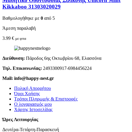
Μασητικό Οδοντοφυΐας Σιλικόνης Unicorn Mint
Kikkaboo 31303020029
Βαθμολογήθηκε με
0
από 5
Άμεση παραλαβή
3.99
€
με φπα
Διεύθυνση:
Πάροδος 6ης Οκτωβρίου 68, Ελασσόνα
Τηλ. Επικοινωνίας:
2493300917-6984456224
Mail: info@happy-nest.gr
Πολική Απορρήτου
Όροι Χρήσης
Τρόποι Πληρωμής & Επιστροφές
Ο λογαριασμός μου
Χάρτης Ιστοσελίδας
Ώρες Λειτουργίας
Δευτέρα-Τετάρτη-Παρασκευή