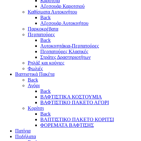
Καρότσια
Αξεσουάρ Καροτσιού
Καθίσματα Αυτοκινήτου
Back
Αξεσουάρ Αυτοκινήτου
Παρκοκρέβατα
Περπατούρες
Back
Αυτοκινητάκια-Περπατούρες
Περπατούρες Κλασικές
Στράτες Δραστηριοτήτων
Ρηλάξ και κούνιες
Φωλιές
Βαπτιστικά Πακέτα
Back
Αγόρι
Back
ΒΑΦΤΙΣΤΙΚΑ ΚΟΣΤΟΥΜΙΑ
ΒΑΦΤΙΣΤΙΚΟ ΠΑΚΕΤΟ ΑΓΟΡΙ
Κορίτσι
Back
ΒΑΠΤΙΣΤΙΚΟ ΠΑΚΕΤΟ ΚΟΡΙΤΣΙ
ΦΟΡΕΜΑΤΑ ΒΑΦΤΙΣΗΣ
Πατίνια
Ποδήλατα