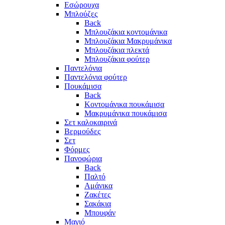
Eσώρουχα
Μπλούζες
Back
Μπλουζάκια κοντομάνικα
Μπλουζάκια Μακρυμάνικα
Μπλουζάκια πλεκτά
Μπλουζάκια φούτερ
Παντελόνια
Παντελόνια φούτερ
Πουκάμισα
Back
Κοντομάνικα πουκάμισα
Μακρυμάνικα πουκάμισα
Σετ καλοκαιρινά
Βερμούδες
Σετ
Φόρμες
Πανοφώρια
Back
Παλτό
Αμάνικα
Ζακέτες
Σακάκια
Μπουφάν
Μαγιό