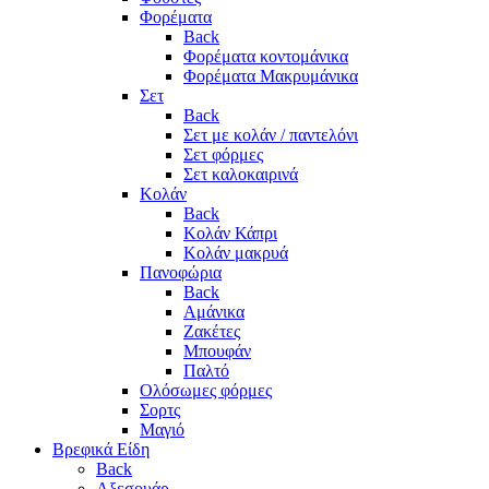
Φορέματα
Back
Φορέματα κοντομάνικα
Φορέματα Μακρυμάνικα
Σετ
Back
Σετ με κολάν / παντελόνι
Σετ φόρμες
Σετ καλοκαιρινά
Κολάν
Back
Κολάν Κάπρι
Κολάν μακρυά
Πανοφώρια
Back
Αμάνικα
Ζακέτες
Μπουφάν
Παλτό
Ολόσωμες φόρμες
Σορτς
Μαγιό
Βρεφικά Είδη
Back
Αξεσουάρ