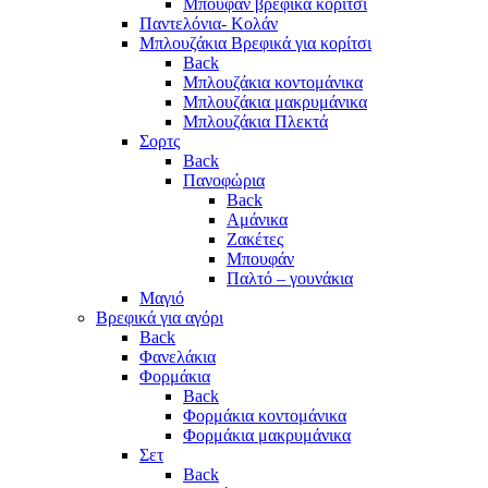
Μπουφάν βρεφικά κορίτσι
Παντελόνια- Κολάν
Μπλουζάκια Βρεφικά για κορίτσι
Back
Μπλουζάκια κοντομάνικα
Μπλουζάκια μακρυμάνικα
Μπλουζάκια Πλεκτά
Σορτς
Back
Πανοφώρια
Back
Αμάνικα
Ζακέτες
Μπουφάν
Παλτό – γουνάκια
Μαγιό
Βρεφικά για αγόρι
Back
Φανελάκια
Φορμάκια
Back
Φορμάκια κοντομάνικα
Φορμάκια μακρυμάνικα
Σετ
Back