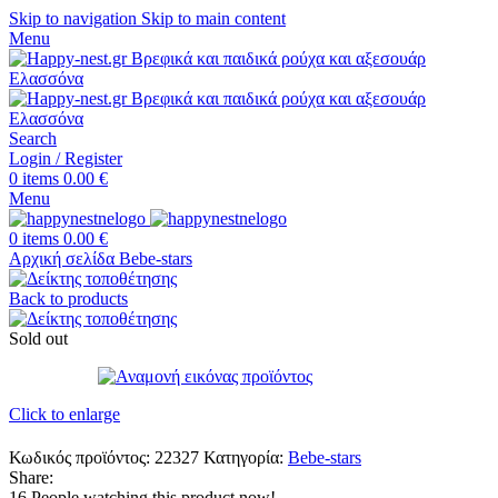
Skip to navigation
Skip to main content
Menu
Search
Login / Register
0
items
0.00
€
Menu
0
items
0.00
€
Αρχική σελίδα
Bebe-stars
Back to products
Sold out
Click to enlarge
Κωδικός προϊόντος:
22327
Κατηγορία:
Bebe-stars
Share:
16
People watching this product now!