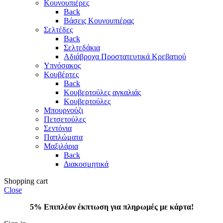
Κουνουπιέρες
Back
Βάσεις Κουνουπιέρας
Σελτέδες
Back
Σελτεδάκια
Αδιάβροχα Προστατευτικά Κρεβατιού
Υπνόσακος
Κουβέρτες
Back
Κουβερτούλες αγκαλιάς
Κουβερτούλες
Μπουρνούζι
Πετσετούλες
Σεντόνια
Παπλώματα
Μαξιλάρια
Back
Διακοσμητικά
Shopping cart
Close
5% Επιπλέον έκπτωση για πληρωμές με κάρτα!