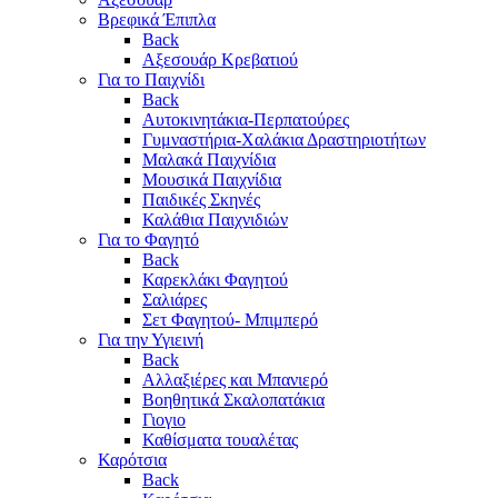
Βρεφικά Έπιπλα
Back
Αξεσουάρ Κρεβατιού
Για το Παιχνίδι
Back
Αυτοκινητάκια-Περπατούρες
Γυμναστήρια-Χαλάκια Δραστηριοτήτων
Μαλακά Παιχνίδια
Μουσικά Παιχνίδια
Παιδικές Σκηνές
Καλάθια Παιχνιδιών
Για το Φαγητό
Back
Καρεκλάκι Φαγητού
Σαλιάρες
Σετ Φαγητού- Μπιμπερό
Για την Υγιεινή
Back
Αλλαξιέρες και Μπανιερό
Βοηθητικά Σκαλοπατάκια
Γιογιο
Καθίσματα τουαλέτας
Καρότσια
Back