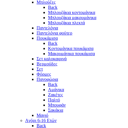
Μπλούζες
Back
Μπλουζάκια κοντομάνικα
Μπλουζάκια μακρυμάνικα
Μπλουζάκια πλεκτά
Παντελόνια
Παντελόνια φούτερ
Πουκάμισα
Back
Κοντομάνικα πουκάμισα
Μακρυμάνικα πουκάμισα
Σετ καλοκαιρινά
Βερμούδες
Σετ
Φόρμες
Πανοφώρια
Back
Αμάνικα
Ζακέτες
Παλτό
Μπουφάν
Σακάκια
Μαγιό
Aγόρι 6-16 Ετών
Back