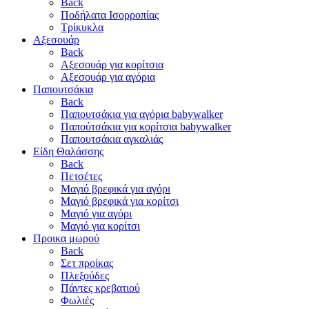
Back
Ποδήλατα Ισορροπίας
Τρίκυκλα
Αξεσουάρ
Back
Αξεσουάρ για κορίτσια
Αξεσουάρ για αγόρια
Παπουτσάκια
Back
Παπουτσάκια για αγόρια babywalker
Παπούτσάκια για κορίτσια babywalker
Παπουτσάκια αγκαλιάς
Είδη Θαλάσσης
Back
Πετσέτες
Μαγιό βρεφικά για αγόρι
Μαγιό βρεφικά για κορίτσι
Μαγιό για αγόρι
Μαγιό για κορίτσι
Προικα μωρού
Back
Σετ προίκας
Πλεξούδες
Πάντες κρεβατιού
Φωλιές