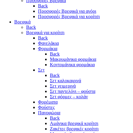
Προσφορές Βρεφικά
Back
Προσφορές Βρεφικά για αγόρι
Προσφορές Βρεφικά για κορίτσι
Βρεφικά
Back
Βρεφικά για κορίτσι
Back
Φανελάκια
Φορμάκια
Back
Μακρυμάνικα φορμάκια
Κοντομάνικα φορμάκια
Σετ
Back
Σετ καλοκαιρινά
Σετ χειμερινά
Σετ παντελόνι – φούστα
Σετ φόρμες – κολάν
Φορέματα
Φούστες
Πανοφώρια
Back
Αμάνικα βρεφικά κορίτσι
Ζακέτες βρεφικές κορίτσι