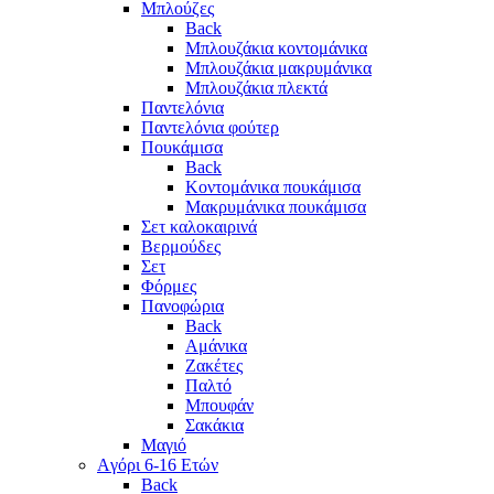
Μπλούζες
Back
Μπλουζάκια κοντομάνικα
Μπλουζάκια μακρυμάνικα
Μπλουζάκια πλεκτά
Παντελόνια
Παντελόνια φούτερ
Πουκάμισα
Back
Κοντομάνικα πουκάμισα
Μακρυμάνικα πουκάμισα
Σετ καλοκαιρινά
Βερμούδες
Σετ
Φόρμες
Πανοφώρια
Back
Αμάνικα
Ζακέτες
Παλτό
Μπουφάν
Σακάκια
Μαγιό
Aγόρι 6-16 Ετών
Back