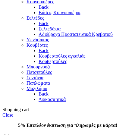
Κουνουπιέρες
Back
Βάσεις Κουνουπιέρας
Σελτέδες
Back
Σελτεδάκια
Αδιάβροχα Προστατευτικά Κρεβατιού
Υπνόσακος
Κουβέρτες
Back
Κουβερτούλες αγκαλιάς
Κουβερτούλες
Μπουρνούζι
Πετσετούλες
Σεντόνια
Παπλώματα
Μαξιλάρια
Back
Διακοσμητικά
Shopping cart
Close
5% Επιπλέον έκπτωση για πληρωμές με κάρτα!