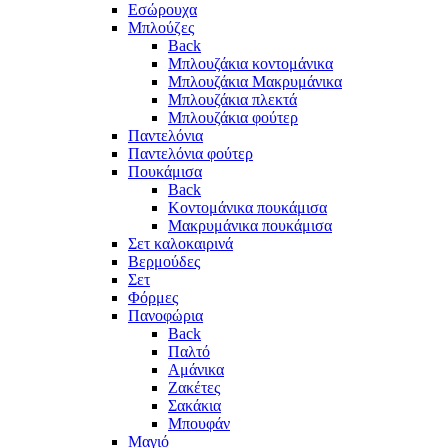
Eσώρουχα
Μπλούζες
Back
Μπλουζάκια κοντομάνικα
Μπλουζάκια Μακρυμάνικα
Μπλουζάκια πλεκτά
Μπλουζάκια φούτερ
Παντελόνια
Παντελόνια φούτερ
Πουκάμισα
Back
Κοντομάνικα πουκάμισα
Μακρυμάνικα πουκάμισα
Σετ καλοκαιρινά
Βερμούδες
Σετ
Φόρμες
Πανοφώρια
Back
Παλτό
Αμάνικα
Ζακέτες
Σακάκια
Μπουφάν
Μαγιό