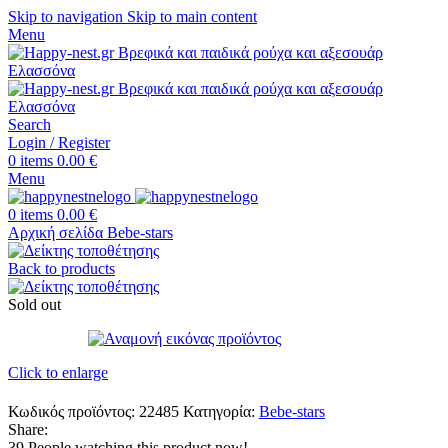
Skip to navigation
Skip to main content
Menu
Search
Login / Register
0
items
0.00
€
Menu
0
items
0.00
€
Αρχική σελίδα
Bebe-stars
Back to products
Sold out
Click to enlarge
Κωδικός προϊόντος:
22485
Κατηγορία:
Bebe-stars
Share:
39
People watching this product now!