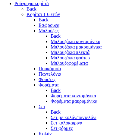
Ρούχα για κορίτσι
Back
Κορίτσι 1-6 ετών
Back
Εσώρουχα
Μπλούζες
Back
Μπλουζάκια κοντομάνικα
Μπλουζάκια μακρυμάνικα
Μπλουζάκια πλεκτά
Μπλουζάκια φούτερ
Μπλουζοφορέματα
Πουκάμισα
Παντελόνια
Φούστες
Φορέματα
Back
Φορέματα κοντομάνικα
Φορέματα μακρυμάνικα
Σετ
Back
Σετ με κολάν/παντελόνι
Σετ καλοκαιρινά
Σετ φόρμες
Κολάν