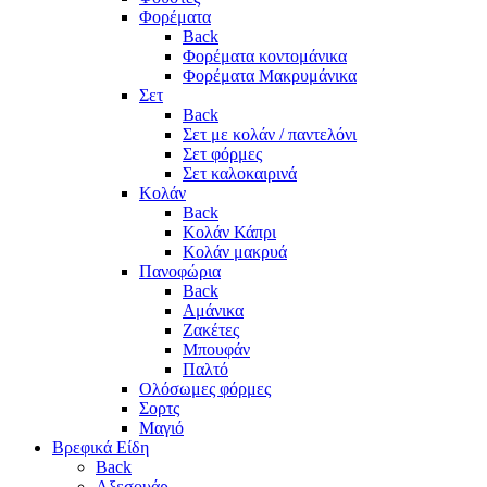
Φορέματα
Back
Φορέματα κοντομάνικα
Φορέματα Μακρυμάνικα
Σετ
Back
Σετ με κολάν / παντελόνι
Σετ φόρμες
Σετ καλοκαιρινά
Κολάν
Back
Κολάν Κάπρι
Κολάν μακρυά
Πανοφώρια
Back
Αμάνικα
Ζακέτες
Μπουφάν
Παλτό
Ολόσωμες φόρμες
Σορτς
Μαγιό
Βρεφικά Είδη
Back
Αξεσουάρ