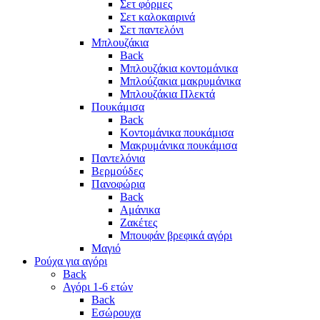
Σετ φόρμες
Σετ καλοκαιρινά
Σετ παντελόνι
Μπλουζάκια
Back
Μπλουζάκια κοντομάνικα
Μπλούζακια μακρυμάνικα
Μπλουζάκια Πλεκτά
Πουκάμισα
Back
Κοντομάνικα πουκάμισα
Μακρυμάνικα πουκάμισα
Παντελόνια
Βερμούδες
Πανοφώρια
Back
Αμάνικα
Ζακέτες
Μπουφάν βρεφικά αγόρι
Μαγιό
Ρούχα για αγόρι
Back
Αγόρι 1-6 ετών
Back
Εσώρουχα