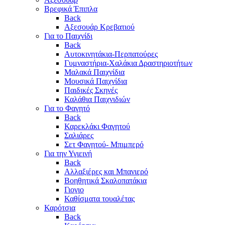
Βρεφικά Έπιπλα
Back
Αξεσουάρ Κρεβατιού
Για το Παιχνίδι
Back
Αυτοκινητάκια-Περπατούρες
Γυμναστήρια-Χαλάκια Δραστηριοτήτων
Μαλακά Παιχνίδια
Μουσικά Παιχνίδια
Παιδικές Σκηνές
Καλάθια Παιχνιδιών
Για το Φαγητό
Back
Καρεκλάκι Φαγητού
Σαλιάρες
Σετ Φαγητού- Μπιμπερό
Για την Υγιεινή
Back
Αλλαξιέρες και Μπανιερό
Βοηθητικά Σκαλοπατάκια
Γιογιο
Καθίσματα τουαλέτας
Καρότσια
Back