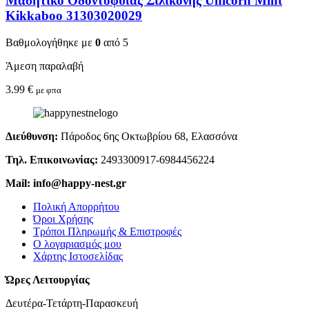
Μασητικό Οδοντοφυΐας Σιλικόνης Unicorn Mint
Kikkaboo 31303020029
Βαθμολογήθηκε με
0
από 5
Άμεση παραλαβή
3.99
€
με φπα
Διεύθυνση:
Πάροδος 6ης Οκτωβρίου 68, Ελασσόνα
Τηλ. Επικοινωνίας:
2493300917-6984456224
Mail: info@happy-nest.gr
Πολική Απορρήτου
Όροι Χρήσης
Τρόποι Πληρωμής & Επιστροφές
Ο λογαριασμός μου
Χάρτης Ιστοσελίδας
Ώρες Λειτουργίας
Δευτέρα-Τετάρτη-Παρασκευή