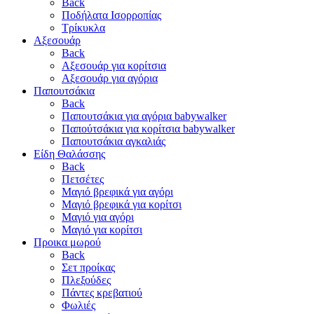
Back
Ποδήλατα Ισορροπίας
Τρίκυκλα
Αξεσουάρ
Back
Αξεσουάρ για κορίτσια
Αξεσουάρ για αγόρια
Παπουτσάκια
Back
Παπουτσάκια για αγόρια babywalker
Παπούτσάκια για κορίτσια babywalker
Παπουτσάκια αγκαλιάς
Είδη Θαλάσσης
Back
Πετσέτες
Μαγιό βρεφικά για αγόρι
Μαγιό βρεφικά για κορίτσι
Μαγιό για αγόρι
Μαγιό για κορίτσι
Προικα μωρού
Back
Σετ προίκας
Πλεξούδες
Πάντες κρεβατιού
Φωλιές