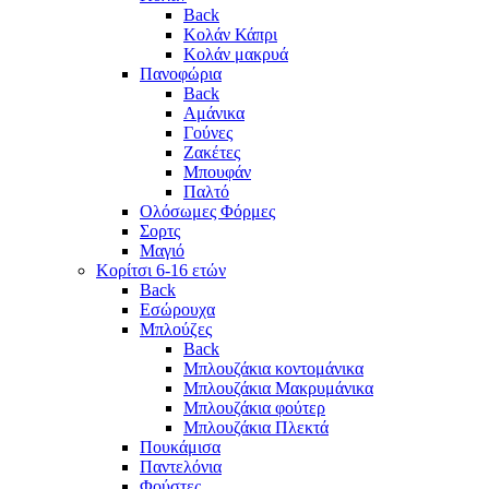
Back
Κολάν Κάπρι
Κολάν μακρυά
Πανοφώρια
Back
Αμάνικα
Γούνες
Ζακέτες
Μπουφάν
Παλτό
Ολόσωμες Φόρμες
Σορτς
Μαγιό
Κορίτσι 6-16 ετών
Back
Εσώρουχα
Μπλούζες
Back
Μπλουζάκια κοντομάνικα
Μπλουζάκια Μακρυμάνικα
Μπλουζάκια φούτερ
Μπλουζάκια Πλεκτά
Πουκάμισα
Παντελόνια
Φούστες