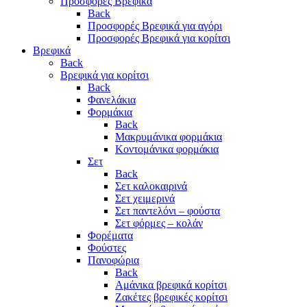
Προσφορές Βρεφικά
Back
Προσφορές Βρεφικά για αγόρι
Προσφορές Βρεφικά για κορίτσι
Βρεφικά
Back
Βρεφικά για κορίτσι
Back
Φανελάκια
Φορμάκια
Back
Μακρυμάνικα φορμάκια
Κοντομάνικα φορμάκια
Σετ
Back
Σετ καλοκαιρινά
Σετ χειμερινά
Σετ παντελόνι – φούστα
Σετ φόρμες – κολάν
Φορέματα
Φούστες
Πανοφώρια
Back
Αμάνικα βρεφικά κορίτσι
Ζακέτες βρεφικές κορίτσι