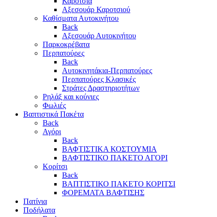
Καρότσια
Αξεσουάρ Καροτσιού
Καθίσματα Αυτοκινήτου
Back
Αξεσουάρ Αυτοκινήτου
Παρκοκρέβατα
Περπατούρες
Back
Αυτοκινητάκια-Περπατούρες
Περπατούρες Κλασικές
Στράτες Δραστηριοτήτων
Ρηλάξ και κούνιες
Φωλιές
Βαπτιστικά Πακέτα
Back
Αγόρι
Back
ΒΑΦΤΙΣΤΙΚΑ ΚΟΣΤΟΥΜΙΑ
ΒΑΦΤΙΣΤΙΚΟ ΠΑΚΕΤΟ ΑΓΟΡΙ
Κορίτσι
Back
ΒΑΠΤΙΣΤΙΚΟ ΠΑΚΕΤΟ ΚΟΡΙΤΣΙ
ΦΟΡΕΜΑΤΑ ΒΑΦΤΙΣΗΣ
Πατίνια
Ποδήλατα