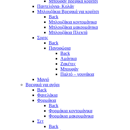
Μπουφάν βρεφικά κορίτσι
Παντελόνια- Κολάν
Μπλουζάκια Βρεφικά για κορίτσι
Back
Μπλουζάκια κοντομάνικα
Μπλουζάκια μακρυμάνικα
Μπλουζάκια Πλεκτά
Σορτς
Back
Πανοφώρια
Back
Αμάνικα
Ζακέτες
Μπουφάν
Παλτό – γουνάκια
Μαγιό
Βρεφικά για αγόρι
Back
Φανελάκια
Φορμάκια
Back
Φορμάκια κοντομάνικα
Φορμάκια μακρυμάνικα
Σετ
Back