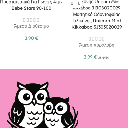
Προστατευτικά Για Γωνίες 4τμχ
Bebe Stars 90-100
Μασητικό Οδοντοφυΐας
Σιλικόνης Unicorn Mint
Άμεσα Διαθέσιμο
Kikkaboo 31303020029
3.90
€
Άμεση παραλαβή
3.99
€
με φπα