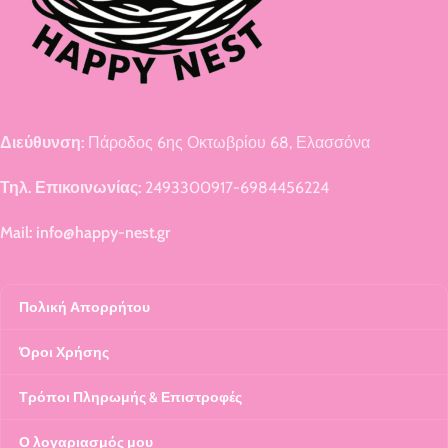
Διεύθυνση:
Πάροδος 6ης Οκτωβρίου 68, Ελασσόνα
Τηλ. Επικοινωνίας:
2493300917-6984456224
Mail: info@happy-nest.gr
Πολική Απορρήτου
Όροι Χρήσης
Τρόποι Πληρωμής & Επιστροφές
Ο λογαριασμός μου