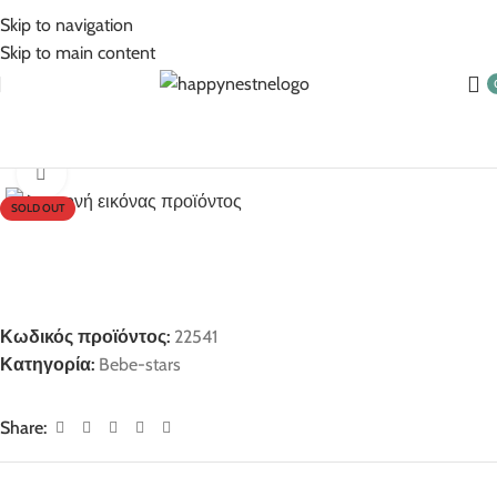
5% Επιπλέον έκπτωση για πληρωμές με κάρτα!
Skip to navigation
Skip to main content
Αρχική σελίδα
Bebe-stars
Click to enlarge
SOLD OUT
Κωδικός προϊόντος:
22541
Κατηγορία:
Bebe-stars
Share: