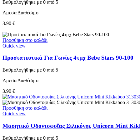
Βαθμολογήθηκε με
0
από 5
Άμεσα Διαθέσιμο
3.90
€
Προσθήκη στο καλάθι
Quick view
Προστατευτικά Για Γωνίες 4τμχ Bebe Stars 90-100
Βαθμολογήθηκε με
0
από 5
Άμεσα Διαθέσιμο
3.90
€
Προσθήκη στο καλάθι
Quick view
Μασητικό Οδοντοφυΐας Σιλικόνης Unicorn Mint Ki
Βαθμολογήθηκε με
0
από 5