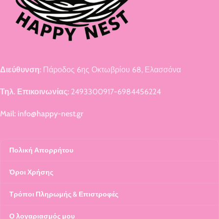
Διεύθυνση:
Πάροδος 6ης Οκτωβρίου 68, Ελασσόνα
Τηλ. Επικοινωνίας:
2493300917-6984456224
Mail: info@happy-nest.gr
Πολική Απορρήτου
Όροι Χρήσης
Τρόποι Πληρωμής & Επιστροφές
Ο λογαριασμός μου