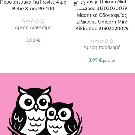
Προστατευτικά Για Γωνίες 4τμχ
Bebe Stars 90-100
Μασητικό Οδοντοφυΐας
Σιλικόνης Unicorn Mint
Άμεσα Διαθέσιμο
Kikkaboo 31303020029
3.90
€
Άμεση παραλαβή
3.99
€
με φπα