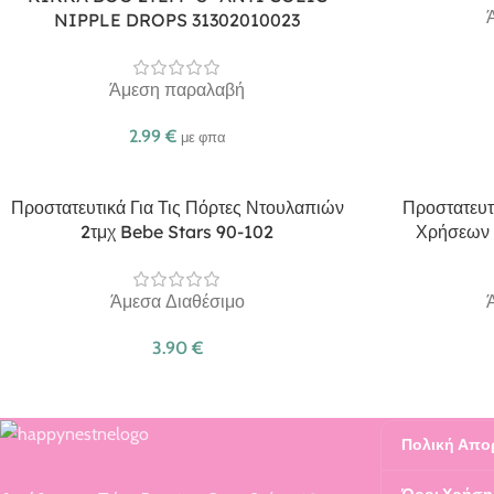
NIPPLE DROPS 31302010023
Άμεση παραλαβή
2.99
€
με φπα
Προστατευτικά Για Τις Πόρτες Ντουλαπιών
Προστατευτ
2τμχ Bebe Stars 90-102
Χρήσεων 
Άμεσα Διαθέσιμο
3.90
€
Πολική Απο