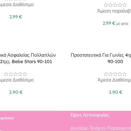
Άμεσα Διαθέσιμο
Άμεση παραλαβ
2.99
€
2.99
€
με φπα
ικά Ασφαλείας Πολλαπλών
Προστατευτικά Για Γωνίες 4
2τμχ. Bebe Stars 90-101
90-100
Άμεσα Διαθέσιμο
Άμεσα Διαθέσιμ
3.90
€
3.90
€
Ώρες Λειτουργίας
ρρήτου
Δευτέρα-Τετάρτη-Παρασκευ