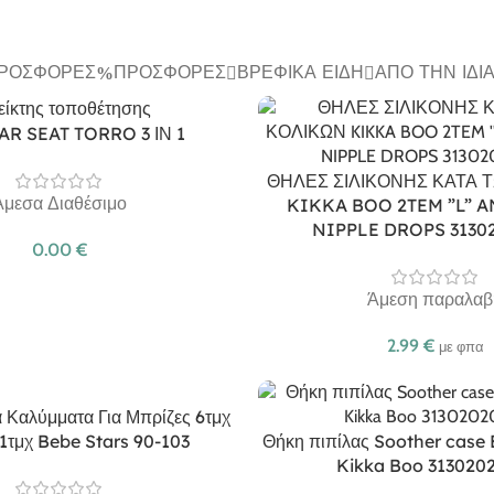
ΠΡΟΣΦΟΡΈΣ
ΠΡΟΣΦΟΡΈΣ
ΒΡΕΦΙΚΆ ΕΊΔΗ
ΑΠΌ ΤΗΝ ΊΔΙ
AR SEAT TORRO 3 ΙΝ 1
ΘΗΛΕΣ ΣΙΛΙΚΟΝΗΣ ΚΑΤΑ 
Άμεσα Διαθέσιμο
KIKKA BOO 2TEM ”L” A
NIPPLE DROPS 3130
0.00
€
Άμεση παραλαβ
2.99
€
με φπα
 Καλύμματα Για Μπρίζες 6τμχ
 1τμχ Bebe Stars 90-103
Θήκη πιπίλας Soother case 
Kikka Boo 313020