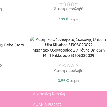
ή
Άμεση παραλαβή
2.99
€
με φπα
τμχ Bebe Stars
Μασητικό Οδοντοφυΐας Σιλικόνης Unicorn
Mint Kikkaboo 31303020029
ο
Άμεση παραλαβή
3.99
€
με φπα
Αικατερίνη Καραλή
ή
ΑΦΜ: 134989372