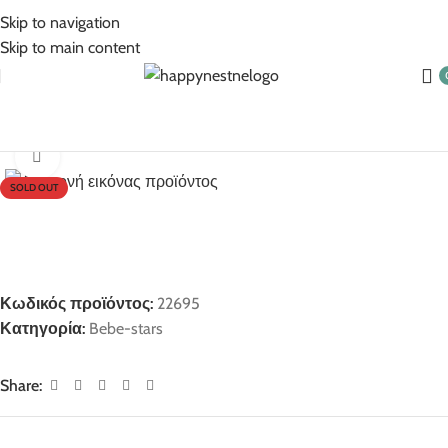
5% Επιπλέον έκπτωση για πληρωμές με κάρτα!
Skip to navigation
Skip to main content
Αρχική σελίδα
Bebe-stars
Click to enlarge
SOLD OUT
Κωδικός προϊόντος:
22695
Κατηγορία:
Bebe-stars
Share: