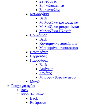
Σετ φόρμες
Σετ καλοκαιρινά
Σετ παντελόνι
Μπλουζάκια
Back
Μπλουζάκια κοντομάνικα
Μπλούζακια μακρυμάνικα
Μπλουζάκια Πλεκτά
Πουκάμισα
Back
Κοντομάνικα πουκάμισα
Μακρυμάνικα πουκάμισα
Παντελόνια
Βερμούδες
Πανοφώρια
Back
Αμάνικα
Ζακέτες
Μπουφάν βρεφικά αγόρι
Μαγιό
Ρούχα για αγόρι
Back
Αγόρι 1-6 ετών
Back
Εσώρουχα