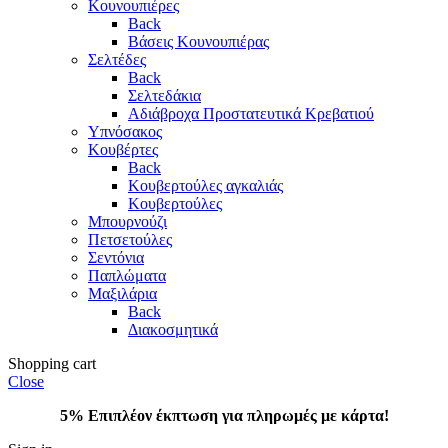
Κουνουπιέρες
Back
Βάσεις Κουνουπιέρας
Σελτέδες
Back
Σελτεδάκια
Αδιάβροχα Προστατευτικά Κρεβατιού
Υπνόσακος
Κουβέρτες
Back
Κουβερτούλες αγκαλιάς
Κουβερτούλες
Μπουρνούζι
Πετσετούλες
Σεντόνια
Παπλώματα
Μαξιλάρια
Back
Διακοσμητικά
Shopping cart
Close
5% Επιπλέον έκπτωση για πληρωμές με κάρτα!