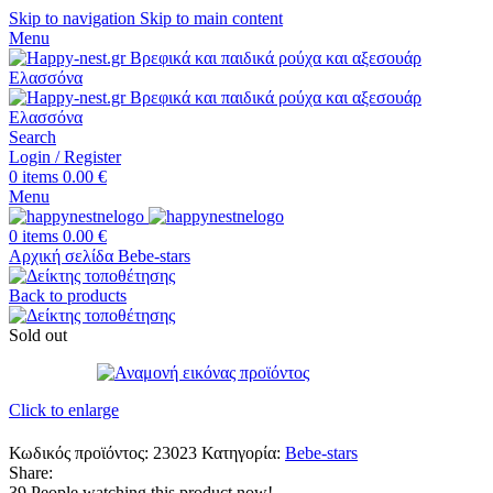
Skip to navigation
Skip to main content
Menu
Search
Login / Register
0
items
0.00
€
Menu
0
items
0.00
€
Αρχική σελίδα
Bebe-stars
Back to products
Sold out
Click to enlarge
Κωδικός προϊόντος:
23023
Κατηγορία:
Bebe-stars
Share:
39
People watching this product now!