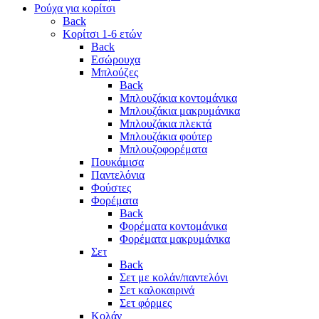
Ρούχα για κορίτσι
Back
Κορίτσι 1-6 ετών
Back
Εσώρουχα
Μπλούζες
Back
Μπλουζάκια κοντομάνικα
Μπλουζάκια μακρυμάνικα
Μπλουζάκια πλεκτά
Μπλουζάκια φούτερ
Μπλουζοφορέματα
Πουκάμισα
Παντελόνια
Φούστες
Φορέματα
Back
Φορέματα κοντομάνικα
Φορέματα μακρυμάνικα
Σετ
Back
Σετ με κολάν/παντελόνι
Σετ καλοκαιρινά
Σετ φόρμες
Κολάν