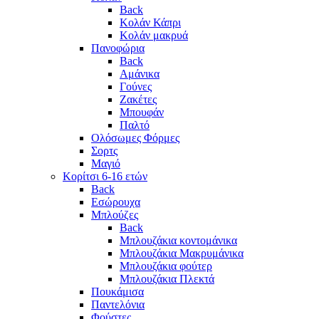
Back
Κολάν Κάπρι
Κολάν μακρυά
Πανοφώρια
Back
Αμάνικα
Γούνες
Ζακέτες
Μπουφάν
Παλτό
Ολόσωμες Φόρμες
Σορτς
Μαγιό
Κορίτσι 6-16 ετών
Back
Εσώρουχα
Μπλούζες
Back
Μπλουζάκια κοντομάνικα
Μπλουζάκια Μακρυμάνικα
Μπλουζάκια φούτερ
Μπλουζάκια Πλεκτά
Πουκάμισα
Παντελόνια
Φούστες