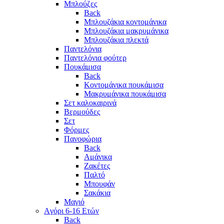
Μπλούζες
Back
Μπλουζάκια κοντομάνικα
Μπλουζάκια μακρυμάνικα
Μπλουζάκια πλεκτά
Παντελόνια
Παντελόνια φούτερ
Πουκάμισα
Back
Κοντομάνικα πουκάμισα
Μακρυμάνικα πουκάμισα
Σετ καλοκαιρινά
Βερμούδες
Σετ
Φόρμες
Πανοφώρια
Back
Αμάνικα
Ζακέτες
Παλτό
Μπουφάν
Σακάκια
Μαγιό
Aγόρι 6-16 Ετών
Back