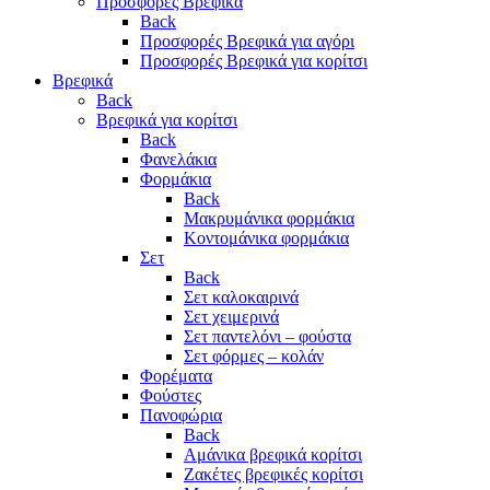
Προσφορές Βρεφικά
Back
Προσφορές Βρεφικά για αγόρι
Προσφορές Βρεφικά για κορίτσι
Βρεφικά
Back
Βρεφικά για κορίτσι
Back
Φανελάκια
Φορμάκια
Back
Μακρυμάνικα φορμάκια
Κοντομάνικα φορμάκια
Σετ
Back
Σετ καλοκαιρινά
Σετ χειμερινά
Σετ παντελόνι – φούστα
Σετ φόρμες – κολάν
Φορέματα
Φούστες
Πανοφώρια
Back
Αμάνικα βρεφικά κορίτσι
Ζακέτες βρεφικές κορίτσι