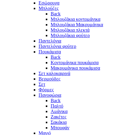
Eσώρουχα
Μπλούζες
Back
Μπλουζάκια κοντομάνικα
Μπλουζάκια Μακρυμάνικα
Μπλουζάκια πλεκτά
Μπλουζάκια φούτερ
Παντελόνια
Παντελόνια φούτερ
Πουκάμισα
Back
Κοντομάνικα πουκάμισα
Μακρυμάνικα πουκάμισα
Σετ καλοκαιρινά
Βερμούδες
Σετ
Φόρμες
Πανοφώρια
Back
Παλτό
Αμάνικα
Ζακέτες
Σακάκια
Μπουφάν
Μαγιό