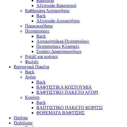
Καρότσια
Αξεσουάρ Καροτσιού
Καθίσματα Αυτοκινήτου
Back
Αξεσουάρ Αυτοκινήτου
Παρκοκρέβατα
Περπατούρες
Back
Αυτοκινητάκια-Περπατούρες
Περπατούρες Κλασικές
Στράτες Δραστηριοτήτων
Ρηλάξ και κούνιες
Φωλιές
Βαπτιστικά Πακέτα
Back
Αγόρι
Back
ΒΑΦΤΙΣΤΙΚΑ ΚΟΣΤΟΥΜΙΑ
ΒΑΦΤΙΣΤΙΚΟ ΠΑΚΕΤΟ ΑΓΟΡΙ
Κορίτσι
Back
ΒΑΠΤΙΣΤΙΚΟ ΠΑΚΕΤΟ ΚΟΡΙΤΣΙ
ΦΟΡΕΜΑΤΑ ΒΑΦΤΙΣΗΣ
Πατίνια
Ποδήλατα