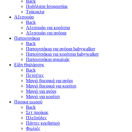
Back
Ποδήλατα Ισορροπίας
Τρίκυκλα
Αξεσουάρ
Back
Αξεσουάρ για κορίτσια
Αξεσουάρ για αγόρια
Παπουτσάκια
Back
Παπουτσάκια για αγόρια babywalker
Παπούτσάκια για κορίτσια babywalker
Παπουτσάκια αγκαλιάς
Είδη Θαλάσσης
Back
Πετσέτες
Μαγιό βρεφικά για αγόρι
Μαγιό βρεφικά για κορίτσι
Μαγιό για αγόρι
Μαγιό για κορίτσι
Προικα μωρού
Back
Σετ προίκας
Πλεξούδες
Πάντες κρεβατιού
Φωλιές