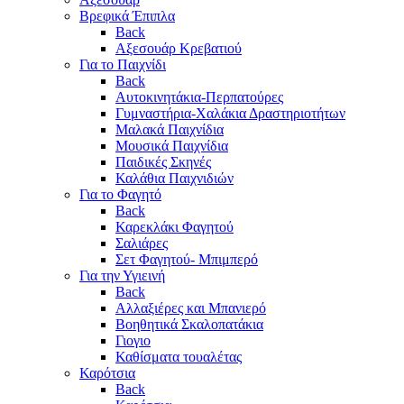
Βρεφικά Έπιπλα
Back
Αξεσουάρ Κρεβατιού
Για το Παιχνίδι
Back
Αυτοκινητάκια-Περπατούρες
Γυμναστήρια-Χαλάκια Δραστηριοτήτων
Μαλακά Παιχνίδια
Μουσικά Παιχνίδια
Παιδικές Σκηνές
Καλάθια Παιχνιδιών
Για το Φαγητό
Back
Καρεκλάκι Φαγητού
Σαλιάρες
Σετ Φαγητού- Μπιμπερό
Για την Υγιεινή
Back
Αλλαξιέρες και Μπανιερό
Βοηθητικά Σκαλοπατάκια
Γιογιο
Καθίσματα τουαλέτας
Καρότσια
Back