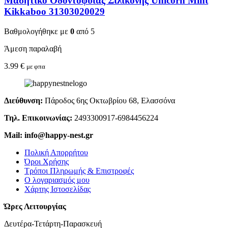
Μασητικό Οδοντοφυΐας Σιλικόνης Unicorn Mint
Kikkaboo 31303020029
Βαθμολογήθηκε με
0
από 5
Άμεση παραλαβή
3.99
€
με φπα
Διεύθυνση:
Πάροδος 6ης Οκτωβρίου 68, Ελασσόνα
Τηλ. Επικοινωνίας:
2493300917-6984456224
Mail: info@happy-nest.gr
Πολική Απορρήτου
Όροι Χρήσης
Τρόποι Πληρωμής & Επιστροφές
Ο λογαριασμός μου
Χάρτης Ιστοσελίδας
Ώρες Λειτουργίας
Δευτέρα-Τετάρτη-Παρασκευή