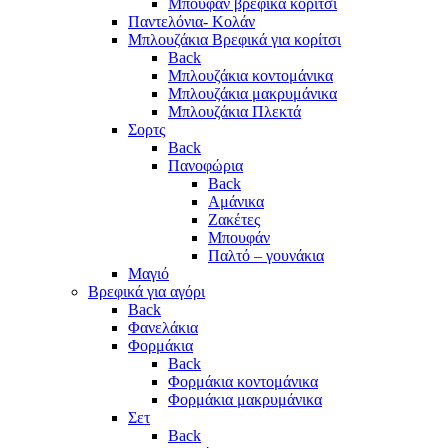
Μπουφάν βρεφικά κορίτσι
Παντελόνια- Κολάν
Μπλουζάκια Βρεφικά για κορίτσι
Back
Μπλουζάκια κοντομάνικα
Μπλουζάκια μακρυμάνικα
Μπλουζάκια Πλεκτά
Σορτς
Back
Πανοφώρια
Back
Αμάνικα
Ζακέτες
Μπουφάν
Παλτό – γουνάκια
Μαγιό
Βρεφικά για αγόρι
Back
Φανελάκια
Φορμάκια
Back
Φορμάκια κοντομάνικα
Φορμάκια μακρυμάνικα
Σετ
Back