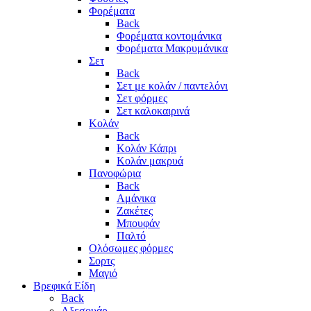
Φορέματα
Back
Φορέματα κοντομάνικα
Φορέματα Μακρυμάνικα
Σετ
Back
Σετ με κολάν / παντελόνι
Σετ φόρμες
Σετ καλοκαιρινά
Κολάν
Back
Κολάν Κάπρι
Κολάν μακρυά
Πανοφώρια
Back
Αμάνικα
Ζακέτες
Μπουφάν
Παλτό
Ολόσωμες φόρμες
Σορτς
Μαγιό
Βρεφικά Είδη
Back
Αξεσουάρ