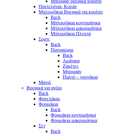
Μπουφάν βρεφικά κορίτσι
Παντελόνια- Κολάν
Μπλουζάκια Βρεφικά για κορίτσι
Back
Μπλουζάκια κοντομάνικα
Μπλουζάκια μακρυμάνικα
Μπλουζάκια Πλεκτά
Σορτς
Back
Πανοφώρια
Back
Αμάνικα
Ζακέτες
Μπουφάν
Παλτό – γουνάκια
Μαγιό
Βρεφικά για αγόρι
Back
Φανελάκια
Φορμάκια
Back
Φορμάκια κοντομάνικα
Φορμάκια μακρυμάνικα
Σετ
Back