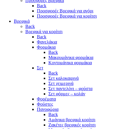
Προσφορές Βρεφικά
Back
Προσφορές Βρεφικά για αγόρι
Προσφορές Βρεφικά για κορίτσι
Βρεφικά
Back
Βρεφικά για κορίτσι
Back
Φανελάκια
Φορμάκια
Back
Μακρυμάνικα φορμάκια
Κοντομάνικα φορμάκια
Σετ
Back
Σετ καλοκαιρινά
Σετ χειμερινά
Σετ παντελόνι – φούστα
Σετ φόρμες – κολάν
Φορέματα
Φούστες
Πανοφώρια
Back
Αμάνικα βρεφικά κορίτσι
Ζακέτες βρεφικές κορίτσι