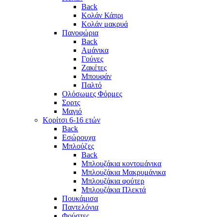
Back
Κολάν Κάπρι
Κολάν μακρυά
Πανοφώρια
Back
Αμάνικα
Γούνες
Ζακέτες
Μπουφάν
Παλτό
Ολόσωμες Φόρμες
Σορτς
Μαγιό
Κορίτσι 6-16 ετών
Back
Εσώρουχα
Μπλούζες
Back
Μπλουζάκια κοντομάνικα
Μπλουζάκια Μακρυμάνικα
Μπλουζάκια φούτερ
Μπλουζάκια Πλεκτά
Πουκάμισα
Παντελόνια
Φούστες