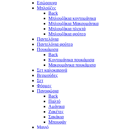
Eσώρουχα
Μπλούζες
Back
Μπλουζάκια κοντομάνικα
Μπλουζάκια Μακρυμάνικα
Μπλουζάκια πλεκτά
Μπλουζάκια φούτερ
Παντελόνια
Παντελόνια φούτερ
Πουκάμισα
Back
Κοντομάνικα πουκάμισα
Μακρυμάνικα πουκάμισα
Σετ καλοκαιρινά
Βερμούδες
Σετ
Φόρμες
Πανοφώρια
Back
Παλτό
Αμάνικα
Ζακέτες
Σακάκια
Μπουφάν
Μαγιό