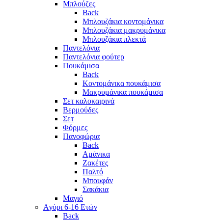
Μπλούζες
Back
Μπλουζάκια κοντομάνικα
Μπλουζάκια μακρυμάνικα
Μπλουζάκια πλεκτά
Παντελόνια
Παντελόνια φούτερ
Πουκάμισα
Back
Κοντομάνικα πουκάμισα
Μακρυμάνικα πουκάμισα
Σετ καλοκαιρινά
Βερμούδες
Σετ
Φόρμες
Πανοφώρια
Back
Αμάνικα
Ζακέτες
Παλτό
Μπουφάν
Σακάκια
Μαγιό
Aγόρι 6-16 Ετών
Back