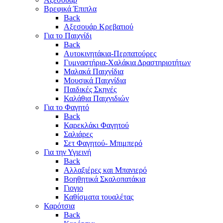
Βρεφικά Έπιπλα
Back
Αξεσουάρ Κρεβατιού
Για το Παιχνίδι
Back
Αυτοκινητάκια-Περπατούρες
Γυμναστήρια-Χαλάκια Δραστηριοτήτων
Μαλακά Παιχνίδια
Μουσικά Παιχνίδια
Παιδικές Σκηνές
Καλάθια Παιχνιδιών
Για το Φαγητό
Back
Καρεκλάκι Φαγητού
Σαλιάρες
Σετ Φαγητού- Μπιμπερό
Για την Υγιεινή
Back
Αλλαξιέρες και Μπανιερό
Βοηθητικά Σκαλοπατάκια
Γιογιο
Καθίσματα τουαλέτας
Καρότσια
Back