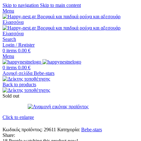
Skip to navigation
Skip to main content
Menu
Search
Login / Register
0
items
0.00
€
Menu
0
items
0.00
€
Αρχική σελίδα
Bebe-stars
Back to products
Sold out
Click to enlarge
Κωδικός προϊόντος:
29611
Κατηγορία:
Bebe-stars
Share:
18
People watching this product now!