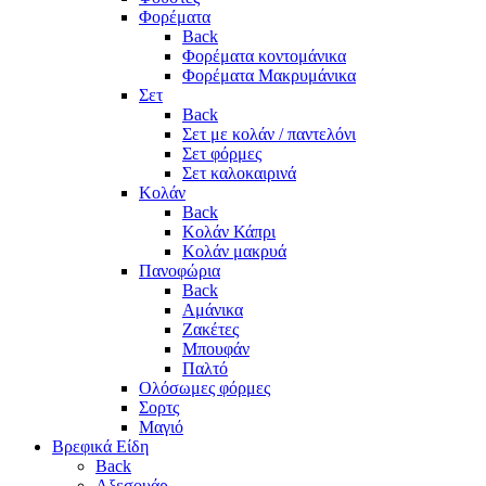
Φορέματα
Back
Φορέματα κοντομάνικα
Φορέματα Μακρυμάνικα
Σετ
Back
Σετ με κολάν / παντελόνι
Σετ φόρμες
Σετ καλοκαιρινά
Κολάν
Back
Κολάν Κάπρι
Κολάν μακρυά
Πανοφώρια
Back
Αμάνικα
Ζακέτες
Μπουφάν
Παλτό
Ολόσωμες φόρμες
Σορτς
Μαγιό
Βρεφικά Είδη
Back
Αξεσουάρ