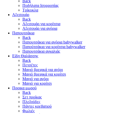
Back
Ποδήλατα Ισορροπίας
Τρίκυκλα
Αξεσουάρ
Back
Αξεσουάρ για κορίτσια
Αξεσουάρ για αγόρια
Παπουτσάκια
Back
Παπουτσάκια για αγόρια babywalker
Παπούτσάκια για κορίτσια babywalker
Παπουτσάκια αγκαλιάς
Είδη Θαλάσσης
Back
Πετσέτες
Μαγιό βρεφικά για αγόρι
Μαγιό βρεφικά για κορίτσι
Μαγιό για αγόρι
Μαγιό για κορίτσι
Προικα μωρού
Back
Σετ προίκας
Πλεξούδες
Πάντες κρεβατιού
Φωλιές