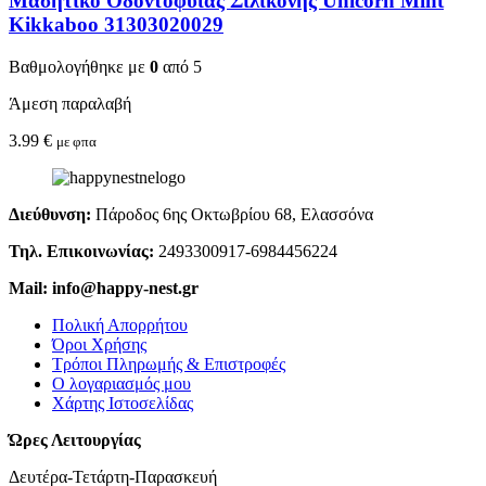
Μασητικό Οδοντοφυΐας Σιλικόνης Unicorn Mint
Kikkaboo 31303020029
Βαθμολογήθηκε με
0
από 5
Άμεση παραλαβή
3.99
€
με φπα
Διεύθυνση:
Πάροδος 6ης Οκτωβρίου 68, Ελασσόνα
Τηλ. Επικοινωνίας:
2493300917-6984456224
Mail: info@happy-nest.gr
Πολική Απορρήτου
Όροι Χρήσης
Τρόποι Πληρωμής & Επιστροφές
Ο λογαριασμός μου
Χάρτης Ιστοσελίδας
Ώρες Λειτουργίας
Δευτέρα-Τετάρτη-Παρασκευή