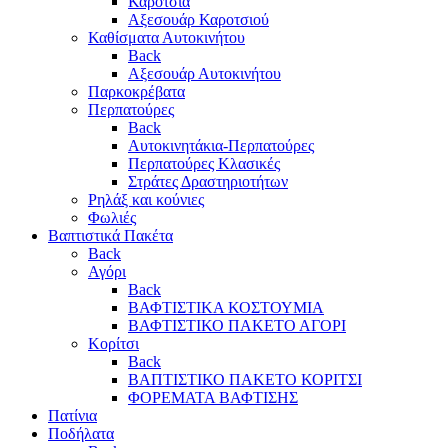
Καρότσια
Αξεσουάρ Καροτσιού
Καθίσματα Αυτοκινήτου
Back
Αξεσουάρ Αυτοκινήτου
Παρκοκρέβατα
Περπατούρες
Back
Αυτοκινητάκια-Περπατούρες
Περπατούρες Κλασικές
Στράτες Δραστηριοτήτων
Ρηλάξ και κούνιες
Φωλιές
Βαπτιστικά Πακέτα
Back
Αγόρι
Back
ΒΑΦΤΙΣΤΙΚΑ ΚΟΣΤΟΥΜΙΑ
ΒΑΦΤΙΣΤΙΚΟ ΠΑΚΕΤΟ ΑΓΟΡΙ
Κορίτσι
Back
ΒΑΠΤΙΣΤΙΚΟ ΠΑΚΕΤΟ ΚΟΡΙΤΣΙ
ΦΟΡΕΜΑΤΑ ΒΑΦΤΙΣΗΣ
Πατίνια
Ποδήλατα