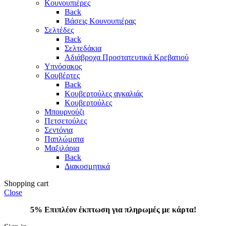
Κουνουπιέρες
Back
Βάσεις Κουνουπιέρας
Σελτέδες
Back
Σελτεδάκια
Αδιάβροχα Προστατευτικά Κρεβατιού
Υπνόσακος
Κουβέρτες
Back
Κουβερτούλες αγκαλιάς
Κουβερτούλες
Μπουρνούζι
Πετσετούλες
Σεντόνια
Παπλώματα
Μαξιλάρια
Back
Διακοσμητικά
Shopping cart
Close
5% Επιπλέον έκπτωση για πληρωμές με κάρτα!