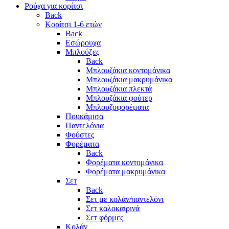
Ρούχα για κορίτσι
Back
Κορίτσι 1-6 ετών
Back
Εσώρουχα
Μπλούζες
Back
Μπλουζάκια κοντομάνικα
Μπλουζάκια μακρυμάνικα
Μπλουζάκια πλεκτά
Μπλουζάκια φούτερ
Μπλουζοφορέματα
Πουκάμισα
Παντελόνια
Φούστες
Φορέματα
Back
Φορέματα κοντομάνικα
Φορέματα μακρυμάνικα
Σετ
Back
Σετ με κολάν/παντελόνι
Σετ καλοκαιρινά
Σετ φόρμες
Κολάν