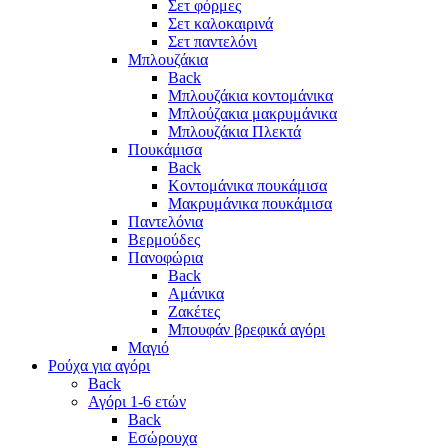
Σετ φόρμες
Σετ καλοκαιρινά
Σετ παντελόνι
Μπλουζάκια
Back
Μπλουζάκια κοντομάνικα
Μπλούζακια μακρυμάνικα
Μπλουζάκια Πλεκτά
Πουκάμισα
Back
Κοντομάνικα πουκάμισα
Μακρυμάνικα πουκάμισα
Παντελόνια
Βερμούδες
Πανοφώρια
Back
Αμάνικα
Ζακέτες
Μπουφάν βρεφικά αγόρι
Μαγιό
Ρούχα για αγόρι
Back
Αγόρι 1-6 ετών
Back
Εσώρουχα