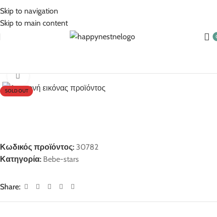
5% Επιπλέον έκπτωση για πληρωμές με κάρτα!
Skip to navigation
Skip to main content
Αρχική σελίδα
Bebe-stars
Click to enlarge
SOLD OUT
Κωδικός προϊόντος:
30782
Κατηγορία:
Bebe-stars
Share: