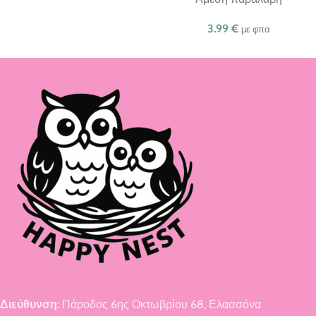
3.99
€
με φπα
Διεύθυνση:
Πάροδος 6ης Οκτωβρίου 68, Ελασσόνα