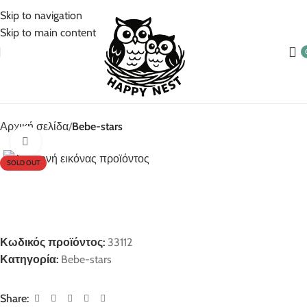
5% Επιπλέον έκπτωση για πληρωμές με κάρτα!
Skip to navigation
Skip to main content
Αρχική σελίδα
Bebe-stars
Click to enlarge
SOLD OUT
Κωδικός προϊόντος:
33112
Κατηγορία:
Bebe-stars
Share: