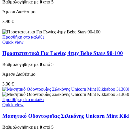
Βαθμολογήθηκε με
0
από 5
Άμεσα Διαθέσιμο
3.90
€
Προσθήκη στο καλάθι
Quick view
Προστατευτικά Για Γωνίες 4τμχ Bebe Stars 90-100
Βαθμολογήθηκε με
0
από 5
Άμεσα Διαθέσιμο
3.90
€
Προσθήκη στο καλάθι
Quick view
Μασητικό Οδοντοφυΐας Σιλικόνης Unicorn Mint Ki
Βαθμολογήθηκε με
0
από 5