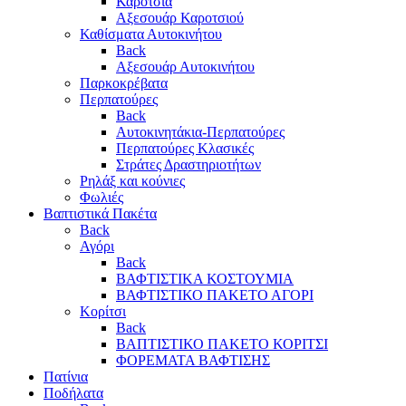
Καρότσια
Αξεσουάρ Καροτσιού
Καθίσματα Αυτοκινήτου
Back
Αξεσουάρ Αυτοκινήτου
Παρκοκρέβατα
Περπατούρες
Back
Αυτοκινητάκια-Περπατούρες
Περπατούρες Κλασικές
Στράτες Δραστηριοτήτων
Ρηλάξ και κούνιες
Φωλιές
Βαπτιστικά Πακέτα
Back
Αγόρι
Back
ΒΑΦΤΙΣΤΙΚΑ ΚΟΣΤΟΥΜΙΑ
ΒΑΦΤΙΣΤΙΚΟ ΠΑΚΕΤΟ ΑΓΟΡΙ
Κορίτσι
Back
ΒΑΠΤΙΣΤΙΚΟ ΠΑΚΕΤΟ ΚΟΡΙΤΣΙ
ΦΟΡΕΜΑΤΑ ΒΑΦΤΙΣΗΣ
Πατίνια
Ποδήλατα