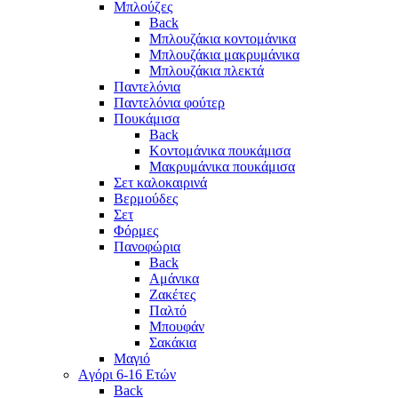
Μπλούζες
Back
Μπλουζάκια κοντομάνικα
Μπλουζάκια μακρυμάνικα
Μπλουζάκια πλεκτά
Παντελόνια
Παντελόνια φούτερ
Πουκάμισα
Back
Κοντομάνικα πουκάμισα
Μακρυμάνικα πουκάμισα
Σετ καλοκαιρινά
Βερμούδες
Σετ
Φόρμες
Πανοφώρια
Back
Αμάνικα
Ζακέτες
Παλτό
Μπουφάν
Σακάκια
Μαγιό
Aγόρι 6-16 Ετών
Back