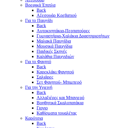
Βρεφικά Έπιπλα
Back
Αξεσουάρ Κρεβατιού
Για το Παιχνίδι
Back
Αυτοκινητάκια-Περπατούρες
Γυμναστήρια-Χαλάκια Δραστηριοτήτων
Μαλακά Παιχνίδια
Μουσικά Παιχνίδια
Παιδικές Σκηνές
Καλάθια Παιχνιδιών
Για το Φαγητό
Back
Καρεκλάκι Φαγητού
Σαλιάρες
Σετ Φαγητού- Μπιμπερό
Για την Υγιεινή
Back
Αλλαξιέρες και Μπανιερό
Βοηθητικά Σκαλοπατάκια
Γιογιο
Καθίσματα τουαλέτας
Καρότσια
Back