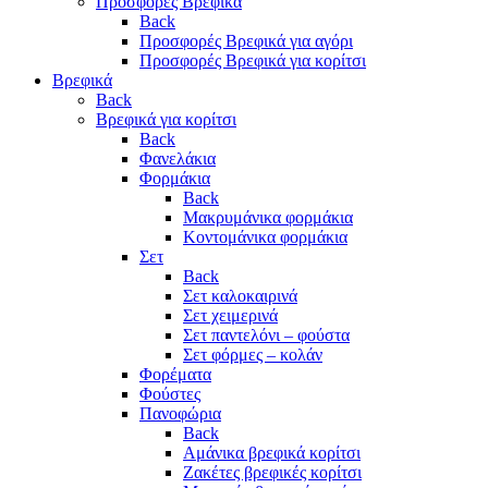
Προσφορές Βρεφικά
Back
Προσφορές Βρεφικά για αγόρι
Προσφορές Βρεφικά για κορίτσι
Βρεφικά
Back
Βρεφικά για κορίτσι
Back
Φανελάκια
Φορμάκια
Back
Μακρυμάνικα φορμάκια
Κοντομάνικα φορμάκια
Σετ
Back
Σετ καλοκαιρινά
Σετ χειμερινά
Σετ παντελόνι – φούστα
Σετ φόρμες – κολάν
Φορέματα
Φούστες
Πανοφώρια
Back
Αμάνικα βρεφικά κορίτσι
Ζακέτες βρεφικές κορίτσι