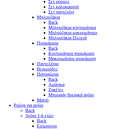
Σετ φόρμες
Σετ καλοκαιρινά
Σετ παντελόνι
Μπλουζάκια
Back
Μπλουζάκια κοντομάνικα
Μπλούζακια μακρυμάνικα
Μπλουζάκια Πλεκτά
Πουκάμισα
Back
Κοντομάνικα πουκάμισα
Μακρυμάνικα πουκάμισα
Παντελόνια
Βερμούδες
Πανοφώρια
Back
Αμάνικα
Ζακέτες
Μπουφάν βρεφικά αγόρι
Μαγιό
Ρούχα για αγόρι
Back
Αγόρι 1-6 ετών
Back
Εσώρουχα