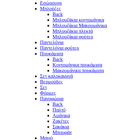
Eσώρουχα
Μπλούζες
Back
Μπλουζάκια κοντομάνικα
Μπλουζάκια Μακρυμάνικα
Μπλουζάκια πλεκτά
Μπλουζάκια φούτερ
Παντελόνια
Παντελόνια φούτερ
Πουκάμισα
Back
Κοντομάνικα πουκάμισα
Μακρυμάνικα πουκάμισα
Σετ καλοκαιρινά
Βερμούδες
Σετ
Φόρμες
Πανοφώρια
Back
Παλτό
Αμάνικα
Ζακέτες
Σακάκια
Μπουφάν
Μαγιό