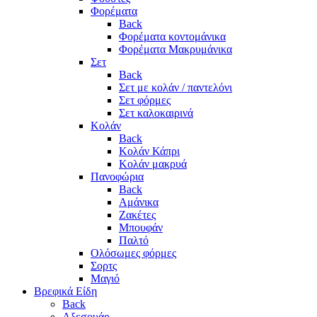
Φορέματα
Back
Φορέματα κοντομάνικα
Φορέματα Μακρυμάνικα
Σετ
Back
Σετ με κολάν / παντελόνι
Σετ φόρμες
Σετ καλοκαιρινά
Κολάν
Back
Κολάν Κάπρι
Κολάν μακρυά
Πανοφώρια
Back
Αμάνικα
Ζακέτες
Μπουφάν
Παλτό
Ολόσωμες φόρμες
Σορτς
Μαγιό
Βρεφικά Είδη
Back
Αξεσουάρ