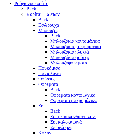
Ρούχα για κορίτσι
Back
Κορίτσι 1-6 ετών
Back
Εσώρουχα
Μπλούζες
Back
Μπλουζάκια κοντομάνικα
Μπλουζάκια μακρυμάνικα
Μπλουζάκια πλεκτά
Μπλουζάκια φούτερ
Μπλουζοφορέματα
Πουκάμισα
Παντελόνια
Φούστες
Φορέματα
Back
Φορέματα κοντομάνικα
Φορέματα μακρυμάνικα
Σετ
Back
Σετ με κολάν/παντελόνι
Σετ καλοκαιρινά
Σετ φόρμες
Κολάν