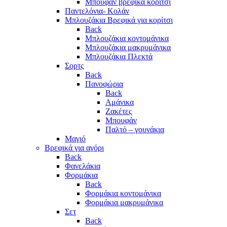
Μπουφάν βρεφικά κορίτσι
Παντελόνια- Κολάν
Μπλουζάκια Βρεφικά για κορίτσι
Back
Μπλουζάκια κοντομάνικα
Μπλουζάκια μακρυμάνικα
Μπλουζάκια Πλεκτά
Σορτς
Back
Πανοφώρια
Back
Αμάνικα
Ζακέτες
Μπουφάν
Παλτό – γουνάκια
Μαγιό
Βρεφικά για αγόρι
Back
Φανελάκια
Φορμάκια
Back
Φορμάκια κοντομάνικα
Φορμάκια μακρυμάνικα
Σετ
Back