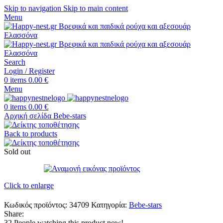
Skip to navigation
Skip to main content
Menu
Search
Login / Register
0
items
0.00
€
Menu
0
items
0.00
€
Αρχική σελίδα
Bebe-stars
Back to products
Sold out
Click to enlarge
Κωδικός προϊόντος:
34709
Κατηγορία:
Bebe-stars
Share:
32
People watching this product now!