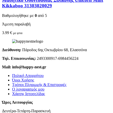
Μασητικό Οδοντοφυΐας Σιλικόνης Unicorn Mint
Kikkaboo 31303020029
Βαθμολογήθηκε με
0
από 5
Άμεση παραλαβή
3.99
€
με φπα
Διεύθυνση:
Πάροδος 6ης Οκτωβρίου 68, Ελασσόνα
Τηλ. Επικοινωνίας:
2493300917-6984456224
Mail: info@happy-nest.gr
Πολική Απορρήτου
Όροι Χρήσης
Τρόποι Πληρωμής & Επιστροφές
Ο λογαριασμός μου
Χάρτης Ιστοσελίδας
Ώρες Λειτουργίας
Δευτέρα-Τετάρτη-Παρασκευή