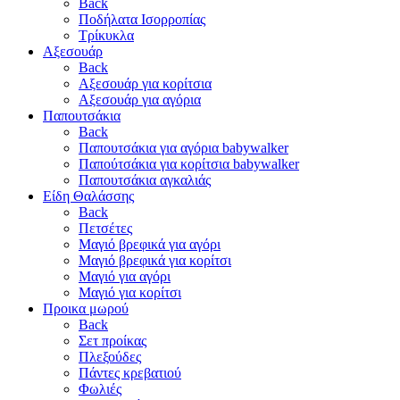
Back
Ποδήλατα Ισορροπίας
Τρίκυκλα
Αξεσουάρ
Back
Αξεσουάρ για κορίτσια
Αξεσουάρ για αγόρια
Παπουτσάκια
Back
Παπουτσάκια για αγόρια babywalker
Παπούτσάκια για κορίτσια babywalker
Παπουτσάκια αγκαλιάς
Είδη Θαλάσσης
Back
Πετσέτες
Μαγιό βρεφικά για αγόρι
Μαγιό βρεφικά για κορίτσι
Μαγιό για αγόρι
Μαγιό για κορίτσι
Προικα μωρού
Back
Σετ προίκας
Πλεξούδες
Πάντες κρεβατιού
Φωλιές