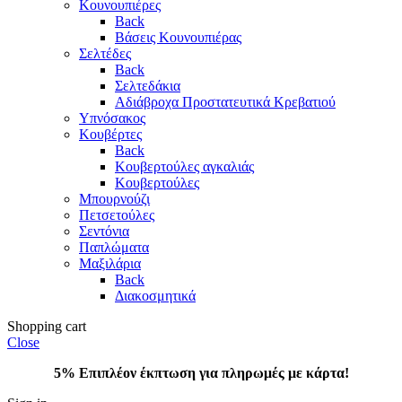
Κουνουπιέρες
Back
Βάσεις Κουνουπιέρας
Σελτέδες
Back
Σελτεδάκια
Αδιάβροχα Προστατευτικά Κρεβατιού
Υπνόσακος
Κουβέρτες
Back
Κουβερτούλες αγκαλιάς
Κουβερτούλες
Μπουρνούζι
Πετσετούλες
Σεντόνια
Παπλώματα
Μαξιλάρια
Back
Διακοσμητικά
Shopping cart
Close
5% Επιπλέον έκπτωση για πληρωμές με κάρτα!