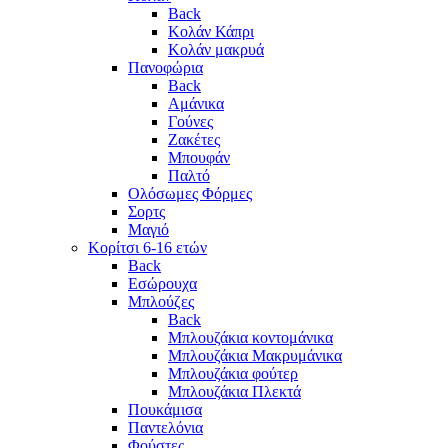
Back
Κολάν Κάπρι
Κολάν μακρυά
Πανοφώρια
Back
Αμάνικα
Γούνες
Ζακέτες
Μπουφάν
Παλτό
Ολόσωμες Φόρμες
Σορτς
Μαγιό
Κορίτσι 6-16 ετών
Back
Εσώρουχα
Μπλούζες
Back
Μπλουζάκια κοντομάνικα
Μπλουζάκια Μακρυμάνικα
Μπλουζάκια φούτερ
Μπλουζάκια Πλεκτά
Πουκάμισα
Παντελόνια
Φούστες