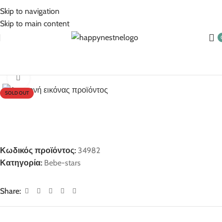
5% Επιπλέον έκπτωση για πληρωμές με κάρτα!
Skip to navigation
Skip to main content
Αρχική σελίδα
Bebe-stars
Click to enlarge
SOLD OUT
Κωδικός προϊόντος:
34982
Κατηγορία:
Bebe-stars
Share: