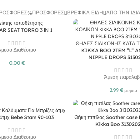
ΠΡΟΣΦΟΡΈΣ
ΠΡΟΣΦΟΡΈΣ
ΒΡΕΦΙΚΆ ΕΊΔΗ
ΑΠΌ ΤΗΝ ΊΔΙ
AR SEAT TORRO 3 ΙΝ 1
ΘΗΛΕΣ ΣΙΛΙΚΟΝΗΣ ΚΑΤΑ 
Άμεσα Διαθέσιμο
KIKKA BOO 2TEM ”L” A
NIPPLE DROPS 3130
0.00
€
Άμεση παραλαβ
2.99
€
με φπα
 Καλύμματα Για Μπρίζες 6τμχ
 1τμχ Bebe Stars 90-103
Θήκη πιπίλας Soother case 
Kikka Boo 313020
Άμεσα Διαθέσιμο