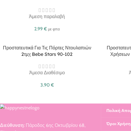
Άμεση παραλαβή
2.99
€
με φπα
Προστατευτικά Για Τις Πόρτες Ντουλαπιών
Προστατευτ
2τμχ Bebe Stars 90-102
Χρήσεων 
Άμεσα Διαθέσιμο
3.90
€
Πολική Απο
Όροι Χρήση
Διεύθυνση:
Πάροδος 6ης Οκτωβρίου 68,