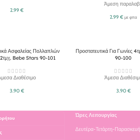
Άμεση παραλαβ
2.99
€
2.99
€
με φπα
ικά Ασφαλείας Πολλαπλών
Προστατευτικά Για Γωνίες 4
2τμχ. Bebe Stars 90-101
90-100
Άμεσα Διαθέσιμο
Άμεσα Διαθέσιμ
3.90
€
3.90
€
Ώρες Λειτουργίας
ρρήτου
Δευτέρα-Τετάρτη-Παρασκευ
ς