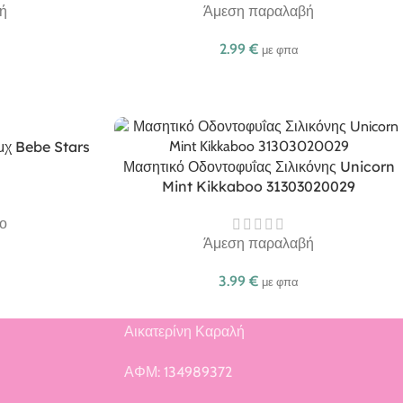
ή
Άμεση παραλαβή
2.99
€
με φπα
τμχ Bebe Stars
Μασητικό Οδοντοφυΐας Σιλικόνης Unicorn
Mint Kikkaboo 31303020029
ο
Άμεση παραλαβή
3.99
€
με φπα
Αικατερίνη Καραλή
ή
ΑΦΜ: 134989372