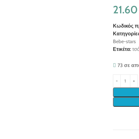
21.6
Κωδικός π
Κατηγορίες
Bebe-stars
Ετικέτα:
τσ
73 σε α