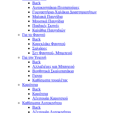
Back
Αυτοκινητάκια-Περπατούρες
Γυμναστήρια-Χαλάκια Δραστηριοτήτων
Μαλακά Παιχνίδια
Μουσικά Παιχνίδια
Παιδικές Σκηνές
Καλάθια Παιχνιδιών
Για το Φαγητό
Back
Καρεκλάκι Φαγητού
Σαλιάρες
Σετ Φαγητού- Μπιμπερό
Για την Υγιεινή
Back
Αλλαξιέρες και Μπανιερό
Βοηθητικά Σκαλοπατάκια
Γιογιο
Καθίσματα τουαλέτας
Καρότσια
Back
Καρότσια
Αξεσουάρ Καροτσιού
Καθίσματα Αυτοκινήτου
Back
Αξεσουάρ Αυτοκινήτου