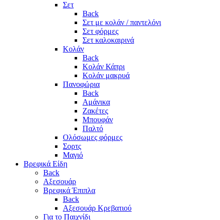
Σετ
Back
Σετ με κολάν / παντελόνι
Σετ φόρμες
Σετ καλοκαιρινά
Κολάν
Back
Κολάν Κάπρι
Κολάν μακρυά
Πανοφώρια
Back
Αμάνικα
Ζακέτες
Μπουφάν
Παλτό
Ολόσωμες φόρμες
Σορτς
Μαγιό
Βρεφικά Είδη
Back
Αξεσουάρ
Βρεφικά Έπιπλα
Back
Αξεσουάρ Κρεβατιού
Για το Παιχνίδι