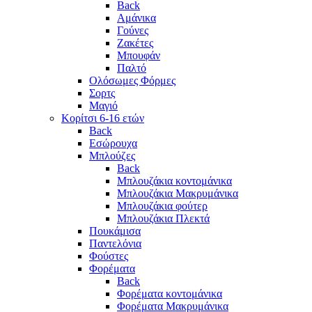
Back
Αμάνικα
Γούνες
Ζακέτες
Μπουφάν
Παλτό
Ολόσωμες Φόρμες
Σορτς
Μαγιό
Κορίτσι 6-16 ετών
Back
Εσώρουχα
Μπλούζες
Back
Μπλουζάκια κοντομάνικα
Μπλουζάκια Μακρυμάνικα
Μπλουζάκια φούτερ
Μπλουζάκια Πλεκτά
Πουκάμισα
Παντελόνια
Φούστες
Φορέματα
Back
Φορέματα κοντομάνικα
Φορέματα Μακρυμάνικα