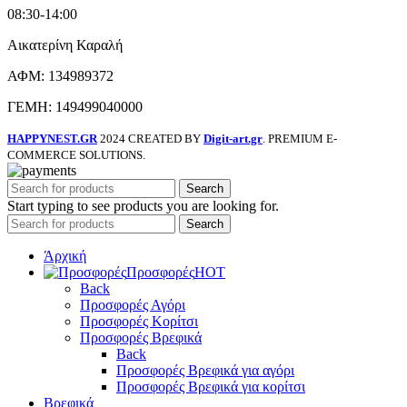
08:30-14:00
Αικατερίνη Καραλή
ΑΦΜ: 134989372
ΓΕΜΗ: 149499040000
HAPPYNEST.GR
2024 CREATED BY
Digit-art.gr
. PREMIUM E-
COMMERCE SOLUTIONS.
Search
Start typing to see products you are looking for.
Search
Άρχική
Προσφορές
HOT
Back
Προσφορές Αγόρι
Προσφορές Κορίτσι
Προσφορές Βρεφικά
Back
Προσφορές Βρεφικά για αγόρι
Προσφορές Βρεφικά για κορίτσι
Βρεφικά