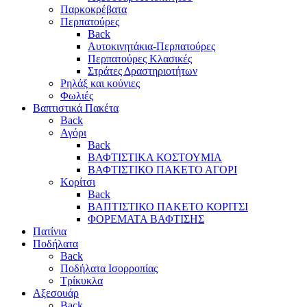
Παρκοκρέβατα
Περπατούρες
Back
Αυτοκινητάκια-Περπατούρες
Περπατούρες Κλασικές
Στράτες Δραστηριοτήτων
Ρηλάξ και κούνιες
Φωλιές
Βαπτιστικά Πακέτα
Back
Αγόρι
Back
ΒΑΦΤΙΣΤΙΚΑ ΚΟΣΤΟΥΜΙΑ
ΒΑΦΤΙΣΤΙΚΟ ΠΑΚΕΤΟ ΑΓΟΡΙ
Κορίτσι
Back
ΒΑΠΤΙΣΤΙΚΟ ΠΑΚΕΤΟ ΚΟΡΙΤΣΙ
ΦΟΡΕΜΑΤΑ ΒΑΦΤΙΣΗΣ
Πατίνια
Ποδήλατα
Back
Ποδήλατα Ισορροπίας
Τρίκυκλα
Αξεσουάρ
Back