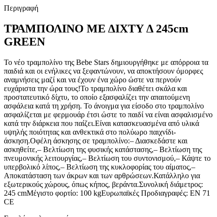
Περιγραφή
ΤΡΑΜΠΟΛΙΝΟ ΜΕ ΔΙΧΤΥ Δ 245cm
GREEN
Το νέο τραμπολίνο της Bebe Stars δημιουργήθηκε με απόρροια τα
παιδιά και οι ενήλικες να ξεφαντώνουν, να αποκτήσουν όμορφες
αναμνήσεις μαζί και να έχουν ένα χώρο ώστε να περνούν
ευχάριστα την ώρα τους!Το τραμπολίνο διαθέτει σκάλα και
προστατευτικό δίχτυ, το οποίο εξασφαλίζει την απαιτούμενη
ασφάλεια κατά τη χρήση. Το άνοιγμα για είσοδο στο τραμπολίνο
ασφαλίζεται με φερμουάρ έτσι ώστε το παιδί να είναι ασφαλισμένο
κατά την διάρκεια που παίζει.Είναι κατασκευασμένα από υλικά
υψηλής ποιότητας και ανθεκτικά στο πολύωρο παιχνίδι-
άσκηση.Οφέλη άσκησης σε τραμπολίνο:– Διασκεδάστε και
ασκηθείτε,– Βελτίωση της φυσικής κατάστασης,– Βελτίωση της
πνευμονικής λειτουργίας,– Βελτίωση του συντονισμού,– Κάψτε το
υπερβολικό λίπος,– Βελτίωση της κυκλοφορίας του αίματος,–
Αποκατάσταση των άκρων και των αρθρώσεων.Κατάλληλο για
εξωτερικούς χώρους, όπως κήπος, βεράντα.Συνολική διάμετρος:
245 cmΜέγιστο φορτίο: 100 kgΕυρωπαϊκές Προδιαγραφές: EN 71
CE