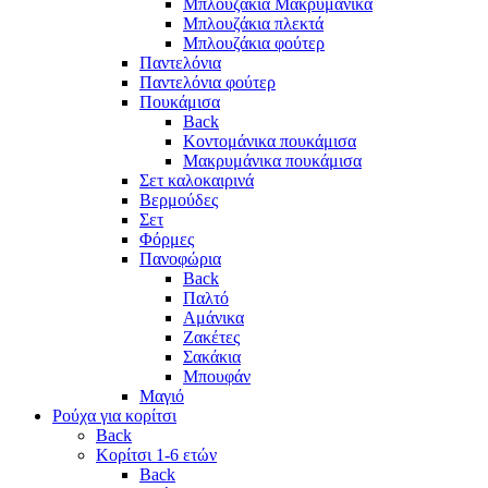
Μπλουζάκια Μακρυμάνικα
Μπλουζάκια πλεκτά
Μπλουζάκια φούτερ
Παντελόνια
Παντελόνια φούτερ
Πουκάμισα
Back
Κοντομάνικα πουκάμισα
Μακρυμάνικα πουκάμισα
Σετ καλοκαιρινά
Βερμούδες
Σετ
Φόρμες
Πανοφώρια
Back
Παλτό
Αμάνικα
Ζακέτες
Σακάκια
Μπουφάν
Μαγιό
Ρούχα για κορίτσι
Back
Κορίτσι 1-6 ετών
Back