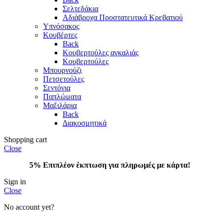
Σελτεδάκια
Αδιάβροχα Προστατευτικά Κρεβατιού
Υπνόσακος
Κουβέρτες
Back
Κουβερτούλες αγκαλιάς
Κουβερτούλες
Μπουρνούζι
Πετσετούλες
Σεντόνια
Παπλώματα
Μαξιλάρια
Back
Διακοσμητικά
Shopping cart
Close
5% Επιπλέον έκπτωση για πληρωμές με κάρτα!
Sign in
Close
No account yet?