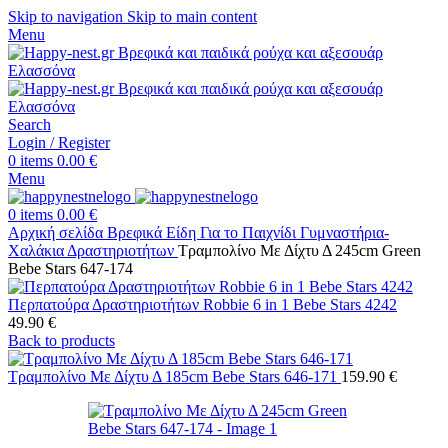
Skip to navigation
Skip to main content
Menu
Search
Login / Register
0
items
0.00
€
Menu
0
items
0.00
€
Αρχική σελίδα
Βρεφικά Είδη
Για το Παιχνίδι
Γυμναστήρια-
Χαλάκια Δραστηριοτήτων
Τραμπολίνο Με Δίχτυ Δ 245cm Green
Bebe Stars 647-174
Περπατούρα Δραστηριοτήτων Robbie 6 in 1 Bebe Stars 4242
49.90
€
Back to products
Τραμπολίνο Με Δίχτυ Δ 185cm Bebe Stars 646-171
159.90
€