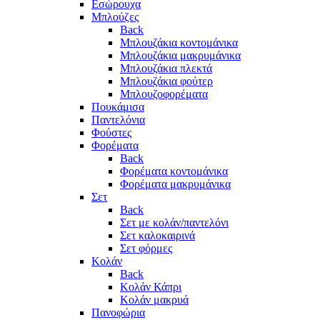
Εσώρουχα
Μπλούζες
Back
Μπλουζάκια κοντομάνικα
Μπλουζάκια μακρυμάνικα
Μπλουζάκια πλεκτά
Μπλουζάκια φούτερ
Μπλουζοφορέματα
Πουκάμισα
Παντελόνια
Φούστες
Φορέματα
Back
Φορέματα κοντομάνικα
Φορέματα μακρυμάνικα
Σετ
Back
Σετ με κολάν/παντελόνι
Σετ καλοκαιρινά
Σετ φόρμες
Κολάν
Back
Κολάν Κάπρι
Κολάν μακρυά
Πανοφώρια