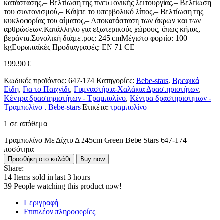
κατάστασης,– Βελτίωση της πνευμονικής λειτουργίας,– Βελτίωση
του συντονισμού,– Κάψτε το υπερβολικό λίπος,– Βελτίωση της
κυκλοφορίας του αίματος,– Αποκατάσταση των άκρων και των
αρθρώσεων.Κατάλληλο για εξωτερικούς χώρους, όπως κήπος,
βεράντα.Συνολική διάμετρος: 245 cmΜέγιστο φορτίο: 100
kgΕυρωπαϊκές Προδιαγραφές: EN 71 CE
199.90
€
Κωδικός προϊόντος:
647-174
Κατηγορίες:
Bebe-stars
,
Βρεφικά
Είδη
,
Για το Παιχνίδι
,
Γυμναστήρια-Χαλάκια Δραστηριοτήτων
,
Κέντρα δραστηριοτήτων - Τραμπολίνο
,
Κέντρα δραστηριοτήτων -
Τραμπολίνο , Bebe-stars
Ετικέτα:
τραμπολίνο
1 σε απόθεμα
Τραμπολίνο Με Δίχτυ Δ 245cm Green Bebe Stars 647-174
ποσότητα
Προσθήκη στο καλάθι
Buy now
Share:
14
Items sold in last 3 hours
39
People watching this product now!
Περιγραφή
Επιπλέον πληροφορίες