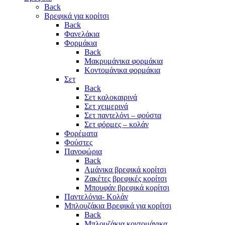
Back
Βρεφικά για κορίτσι
Back
Φανελάκια
Φορμάκια
Back
Μακρυμάνικα φορμάκια
Κοντομάνικα φορμάκια
Σετ
Back
Σετ καλοκαιρινά
Σετ χειμερινά
Σετ παντελόνι – φούστα
Σετ φόρμες – κολάν
Φορέματα
Φούστες
Πανοφώρια
Back
Αμάνικα βρεφικά κορίτσι
Ζακέτες βρεφικές κορίτσι
Μπουφάν βρεφικά κορίτσι
Παντελόνια- Κολάν
Μπλουζάκια Βρεφικά για κορίτσι
Back
Μπλουζάκια κοντομάνικα