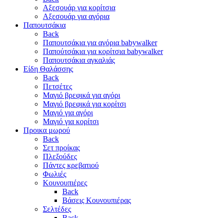
Αξεσουάρ για κορίτσια
Αξεσουάρ για αγόρια
Παπουτσάκια
Back
Παπουτσάκια για αγόρια babywalker
Παπούτσάκια για κορίτσια babywalker
Παπουτσάκια αγκαλιάς
Είδη Θαλάσσης
Back
Πετσέτες
Μαγιό βρεφικά για αγόρι
Μαγιό βρεφικά για κορίτσι
Μαγιό για αγόρι
Μαγιό για κορίτσι
Προικα μωρού
Back
Σετ προίκας
Πλεξούδες
Πάντες κρεβατιού
Φωλιές
Κουνουπιέρες
Back
Βάσεις Κουνουπιέρας
Σελτέδες
Back