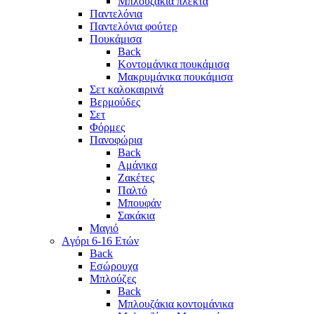
Μπλουζάκια πλεκτά
Παντελόνια
Παντελόνια φούτερ
Πουκάμισα
Back
Κοντομάνικα πουκάμισα
Μακρυμάνικα πουκάμισα
Σετ καλοκαιρινά
Βερμούδες
Σετ
Φόρμες
Πανοφώρια
Back
Αμάνικα
Ζακέτες
Παλτό
Μπουφάν
Σακάκια
Μαγιό
Aγόρι 6-16 Ετών
Back
Eσώρουχα
Μπλούζες
Back
Μπλουζάκια κοντομάνικα