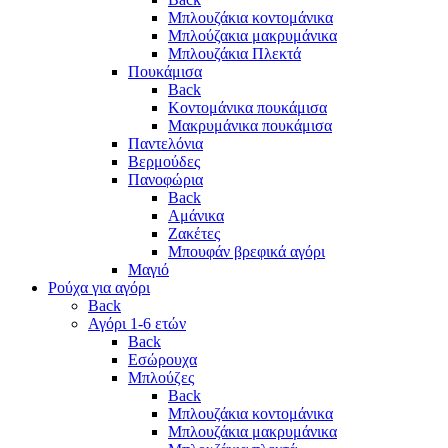
Μπλουζάκια κοντομάνικα
Μπλούζακια μακρυμάνικα
Μπλουζάκια Πλεκτά
Πουκάμισα
Back
Κοντομάνικα πουκάμισα
Μακρυμάνικα πουκάμισα
Παντελόνια
Βερμούδες
Πανοφώρια
Back
Αμάνικα
Ζακέτες
Μπουφάν βρεφικά αγόρι
Μαγιό
Ρούχα για αγόρι
Back
Αγόρι 1-6 ετών
Back
Εσώρουχα
Μπλούζες
Back
Μπλουζάκια κοντομάνικα
Μπλουζάκια μακρυμάνικα