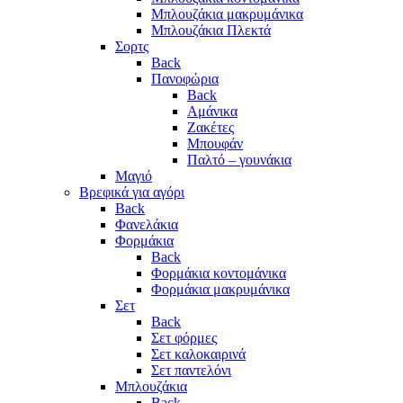
Μπλουζάκια μακρυμάνικα
Μπλουζάκια Πλεκτά
Σορτς
Back
Πανοφώρια
Back
Αμάνικα
Ζακέτες
Μπουφάν
Παλτό – γουνάκια
Μαγιό
Βρεφικά για αγόρι
Back
Φανελάκια
Φορμάκια
Back
Φορμάκια κοντομάνικα
Φορμάκια μακρυμάνικα
Σετ
Back
Σετ φόρμες
Σετ καλοκαιρινά
Σετ παντελόνι
Μπλουζάκια
Back