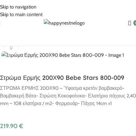
5% Επιπλέον έκπτωση για πληρωμές με κάρτα!
Skip to navigation
Skip to main content
κή σελίδα
Βρεφικά Είδη
Βρεφικά έπιπλα
Αξεσουάρ Κρεβατιού
Click to enlarge
Στρώμα Ερμής 200Χ90 Bebe Stars 800-009
ΣΤΡΩΜΑ ΕΡΜΗΣ 200Χ90 – Ύφασμα κρετόν βαμβακερό-
Βαμβακερή Βάτα- Στρώση Κοκοφοίνικα- Ελατήρια πάχους 2,40
mm – 108 ελατήρια / m2- Φερμουάρ- Πάχος 14cm ±1
219.90
€