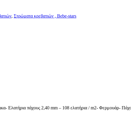
βατιών
,
Στρώματα κρεβατιών , Bebe-stars
α- Ελατήρια πάχους 2,40 mm – 108 ελατήρια / m2- Φερμουάρ- Πάχ