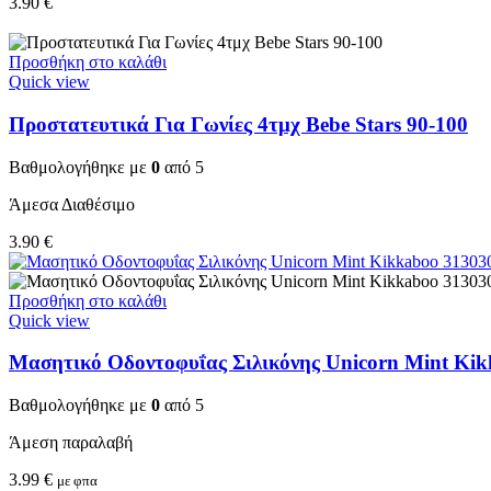
3.90
€
Προσθήκη στο καλάθι
Quick view
Προστατευτικά Για Γωνίες 4τμχ Bebe Stars 90-100
Βαθμολογήθηκε με
0
από 5
Άμεσα Διαθέσιμο
3.90
€
Προσθήκη στο καλάθι
Quick view
Μασητικό Οδοντοφυΐας Σιλικόνης Unicorn Mint Ki
Βαθμολογήθηκε με
0
από 5
Άμεση παραλαβή
3.99
€
με φπα