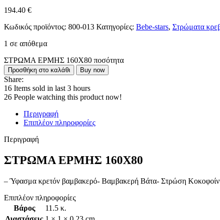
194.40
€
Κωδικός προϊόντος:
800-013
Κατηγορίες:
Bebe-stars
,
Στρώματα κρε
1 σε απόθεμα
ΣΤΡΩΜΑ ΕΡΜΗΣ 160Χ80 ποσότητα
Προσθήκη στο καλάθι
Buy now
Share:
16
Items sold in last 3 hours
26
People watching this product now!
Περιγραφή
Επιπλέον πληροφορίες
Περιγραφή
ΣΤΡΩΜΑ ΕΡΜΗΣ 160Χ80
– Ύφασμα κρετόν βαμβακερό- Βαμβακερή Βάτα- Στρώση Κοκοφοίνικ
Επιπλέον πληροφορίες
Βάρος
11.5 κ.
Διαστάσεις
1 × 1 × 0.23 cm