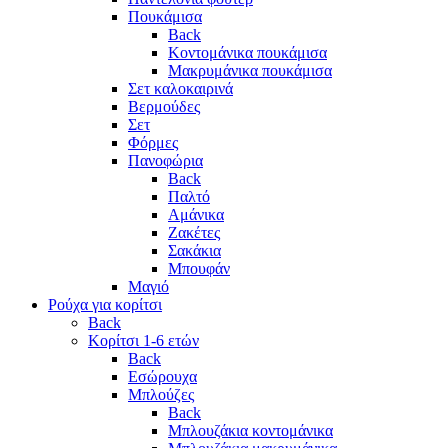
Πουκάμισα
Back
Κοντομάνικα πουκάμισα
Μακρυμάνικα πουκάμισα
Σετ καλοκαιρινά
Βερμούδες
Σετ
Φόρμες
Πανοφώρια
Back
Παλτό
Αμάνικα
Ζακέτες
Σακάκια
Μπουφάν
Μαγιό
Ρούχα για κορίτσι
Back
Κορίτσι 1-6 ετών
Back
Εσώρουχα
Μπλούζες
Back
Μπλουζάκια κοντομάνικα