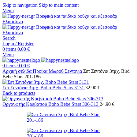
Skip to navigation
Skip to main content
Menu
Search
Login / Register
0
items
0.00
€
Menu
0
items
0.00
€
Αρχική σελίδα
Προίκα Μωρού
Σεντόνια
Σετ Σεντόνια 3τμχ. Bird
Bebe Stars 201-186
Σετ Σεντόνια 3τμχ. Boho Bebe Stars 3131
32.90
€
Back to products
Οργανωτής Κρεβατιού Boho Bebe Stars 306-313
24.90
€