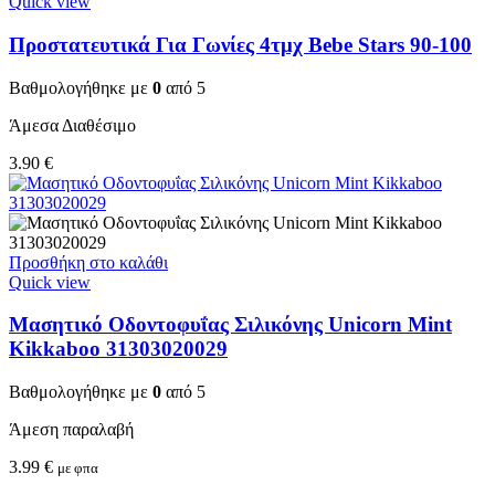
Quick view
Προστατευτικά Για Γωνίες 4τμχ Bebe Stars 90-100
Βαθμολογήθηκε με
0
από 5
Άμεσα Διαθέσιμο
3.90
€
Προσθήκη στο καλάθι
Quick view
Μασητικό Οδοντοφυΐας Σιλικόνης Unicorn Mint
Kikkaboo 31303020029
Βαθμολογήθηκε με
0
από 5
Άμεση παραλαβή
3.99
€
με φπα