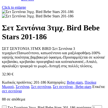
Click to enlarge
Σετ Σεντόνια 3τμχ. Bird Bebe
Stars 201-186
ΣΕΤ ΣΕΝΤΟΝΙΑ 3ΤΜΧ BIRD Σετ Σεντόνια 3
τεμαχίων:Πανωσέντονο, κατωσέντονο και μαξιλαροθήκη-100%
υψηλής ποιότητας βαμβακερό ύφασμα,-Προσαρμόζεται σε κούνια/
κρεβατάκι, κρεβατάκι προεφηβικό και κούνια/καναπέ,-Απαλό,
αγκαλιάζει τρυφερά το μωρό,-Αντοχή στις πολλές πλύσεις.
32.90
€
Κωδικός προϊόντος:
201-186
Κατηγορίες:
Bebe-stars
,
Προίκα
Μωρού
,
Σεντόνια
,
Σετ σεντόνια
,
Σετ σεντόνια , Bebe-stars
Ετικέτα:
σετ σεντόνια
88 σε απόθεμα
Σετ Σεντόνια 3τμχ. Bird Bebe Stars 201-186 ποσότητα