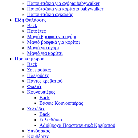
Παπουτσάκια για αγόρια babywalker
Παπούτσάκια για κορίτσια babywalker
Παπουτσάκια αγκαλιάς
Είδη Θαλάσσης
Back
Πετσέτες
Μαγιό βρεφικά για αγόρι
Μαγιό βρεφικά για κορίτσι
Μαγιό για αγόρι
Μαγιό για κορίτσι
Προικα μωρού
Back
Σετ προίκας
Πλεξούδες
Πάντες κρεβατιού
Φωλιές
Κουνουπιέρες
Back
Βάσεις Κουνουπιέρας
Σελτέδες
Back
Σελτεδάκια
Αδιάβροχα Προστατευτικά Κρεβατιού
Υπνόσακος
Κουβέρτες