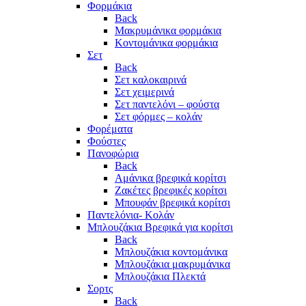
Φορμάκια
Back
Μακρυμάνικα φορμάκια
Κοντομάνικα φορμάκια
Σετ
Back
Σετ καλοκαιρινά
Σετ χειμερινά
Σετ παντελόνι – φούστα
Σετ φόρμες – κολάν
Φορέματα
Φούστες
Πανοφώρια
Back
Αμάνικα βρεφικά κορίτσι
Ζακέτες βρεφικές κορίτσι
Μπουφάν βρεφικά κορίτσι
Παντελόνια- Κολάν
Μπλουζάκια Βρεφικά για κορίτσι
Back
Μπλουζάκια κοντομάνικα
Μπλουζάκια μακρυμάνικα
Μπλουζάκια Πλεκτά
Σορτς
Back