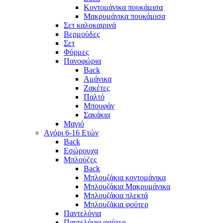
Κοντομάνικα πουκάμισα
Μακρυμάνικα πουκάμισα
Σετ καλοκαιρινά
Βερμούδες
Σετ
Φόρμες
Πανοφώρια
Back
Αμάνικα
Ζακέτες
Παλτό
Μπουφάν
Σακάκια
Μαγιό
Aγόρι 6-16 Ετών
Back
Eσώρουχα
Μπλούζες
Back
Μπλουζάκια κοντομάνικα
Μπλουζάκια Μακρυμάνικα
Μπλουζάκια πλεκτά
Μπλουζάκια φούτερ
Παντελόνια
Παντελόνια φούτερ