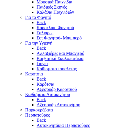
Μουσικά Παιχνίδια
Παιδικές Σκηνές
Καλάθια Παιχνιδιών
Για το Φαγητό
Back
Καρεκλάκι Φαγητού
Σαλιάρες
Σετ Φαγητού- Μπιμπερό
Για την Υγιεινή
Back
Αλλαξιέρες και Μπανιερό
Βοηθητικά Σκαλοπατάκια
Γιογιο
Καθίσματα τουαλέτας
Καρότσια
Back
Καρότσια
Αξεσουάρ Καροτσιού
Καθίσματα Αυτοκινήτου
Back
Αξεσουάρ Αυτοκινήτου
Παρκοκρέβατα
Περπατούρες
Back
Αυτοκινητάκια-Περπατούρες