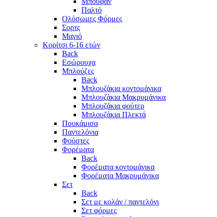
Μπουφάν
Παλτό
Ολόσωμες Φόρμες
Σορτς
Μαγιό
Κορίτσι 6-16 ετών
Back
Εσώρουχα
Μπλούζες
Back
Μπλουζάκια κοντομάνικα
Μπλουζάκια Μακρυμάνικα
Μπλουζάκια φούτερ
Μπλουζάκια Πλεκτά
Πουκάμισα
Παντελόνια
Φούστες
Φορέματα
Back
Φορέματα κοντομάνικα
Φορέματα Μακρυμάνικα
Σετ
Back
Σετ με κολάν / παντελόνι
Σετ φόρμες