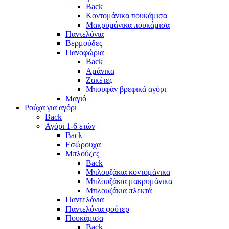
Back
Κοντομάνικα πουκάμισα
Μακρυμάνικα πουκάμισα
Παντελόνια
Βερμούδες
Πανοφώρια
Back
Αμάνικα
Ζακέτες
Μπουφάν βρεφικά αγόρι
Μαγιό
Ρούχα για αγόρι
Back
Αγόρι 1-6 ετών
Back
Εσώρουχα
Μπλούζες
Back
Μπλουζάκια κοντομάνικα
Μπλουζάκια μακρυμάνικα
Μπλουζάκια πλεκτά
Παντελόνια
Παντελόνια φούτερ
Πουκάμισα
Back