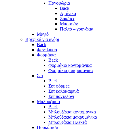
Πανοφώρια
Back
Αμάνικα
Ζακέτες
Μπουφάν
Παλτό – γουνάκια
Μαγιό
Βρεφικά για αγόρι
Back
Φανελάκια
Φορμάκια
Back
Φορμάκια κοντομάνικα
Φορμάκια μακρυμάνικα
Σετ
Back
Σετ φόρμες
Σετ καλοκαιρινά
Σετ παντελόνι
Μπλουζάκια
Back
Μπλουζάκια κοντομάνικα
Μπλούζακια μακρυμάνικα
Μπλουζάκια Πλεκτά
Πουκάμισα