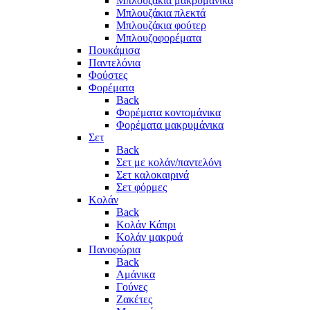
Μπλουζάκια μακρυμάνικα
Μπλουζάκια πλεκτά
Μπλουζάκια φούτερ
Μπλουζοφορέματα
Πουκάμισα
Παντελόνια
Φούστες
Φορέματα
Back
Φορέματα κοντομάνικα
Φορέματα μακρυμάνικα
Σετ
Back
Σετ με κολάν/παντελόνι
Σετ καλοκαιρινά
Σετ φόρμες
Κολάν
Back
Κολάν Κάπρι
Κολάν μακρυά
Πανοφώρια
Back
Αμάνικα
Γούνες
Ζακέτες