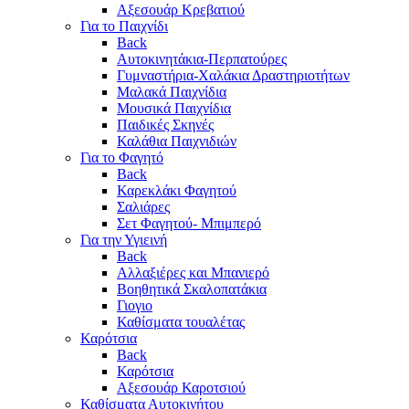
Αξεσουάρ Κρεβατιού
Για το Παιχνίδι
Back
Αυτοκινητάκια-Περπατούρες
Γυμναστήρια-Χαλάκια Δραστηριοτήτων
Μαλακά Παιχνίδια
Μουσικά Παιχνίδια
Παιδικές Σκηνές
Καλάθια Παιχνιδιών
Για το Φαγητό
Back
Καρεκλάκι Φαγητού
Σαλιάρες
Σετ Φαγητού- Μπιμπερό
Για την Υγιεινή
Back
Αλλαξιέρες και Μπανιερό
Βοηθητικά Σκαλοπατάκια
Γιογιο
Καθίσματα τουαλέτας
Καρότσια
Back
Καρότσια
Αξεσουάρ Καροτσιού
Καθίσματα Αυτοκινήτου