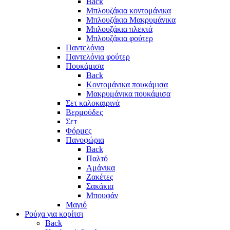
Back
Μπλουζάκια κοντομάνικα
Μπλουζάκια Μακρυμάνικα
Μπλουζάκια πλεκτά
Μπλουζάκια φούτερ
Παντελόνια
Παντελόνια φούτερ
Πουκάμισα
Back
Κοντομάνικα πουκάμισα
Μακρυμάνικα πουκάμισα
Σετ καλοκαιρινά
Βερμούδες
Σετ
Φόρμες
Πανοφώρια
Back
Παλτό
Αμάνικα
Ζακέτες
Σακάκια
Μπουφάν
Μαγιό
Ρούχα για κορίτσι
Back