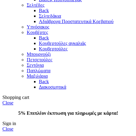
Σελτέδες
Back
Σελτεδάκια
Αδιάβροχα Προστατευτικά Κρεβατιού
Υπνόσακος
Κουβέρτες
Back
Κουβερτούλες αγκαλιάς
Κουβερτούλες
Μπουρνούζι
Πετσετούλες
Σεντόνια
Παπλώματα
Μαξιλάρια
Back
Διακοσμητικά
Shopping cart
Close
5% Επιπλέον έκπτωση για πληρωμές με κάρτα!
Sign in
Close