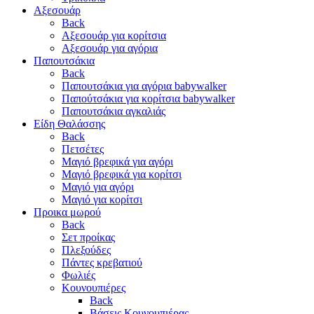
Αξεσουάρ
Back
Αξεσουάρ για κορίτσια
Αξεσουάρ για αγόρια
Παπουτσάκια
Back
Παπουτσάκια για αγόρια babywalker
Παπούτσάκια για κορίτσια babywalker
Παπουτσάκια αγκαλιάς
Είδη Θαλάσσης
Back
Πετσέτες
Μαγιό βρεφικά για αγόρι
Μαγιό βρεφικά για κορίτσι
Μαγιό για αγόρι
Μαγιό για κορίτσι
Προικα μωρού
Back
Σετ προίκας
Πλεξούδες
Πάντες κρεβατιού
Φωλιές
Κουνουπιέρες
Back
Βάσεις Κουνουπιέρας