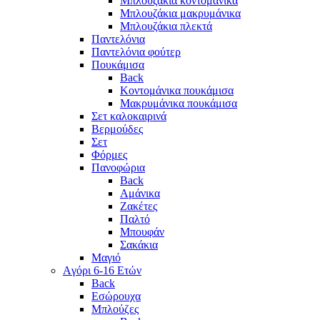
Μπλουζάκια κοντομάνικα
Μπλουζάκια μακρυμάνικα
Μπλουζάκια πλεκτά
Παντελόνια
Παντελόνια φούτερ
Πουκάμισα
Back
Κοντομάνικα πουκάμισα
Μακρυμάνικα πουκάμισα
Σετ καλοκαιρινά
Βερμούδες
Σετ
Φόρμες
Πανοφώρια
Back
Αμάνικα
Ζακέτες
Παλτό
Μπουφάν
Σακάκια
Μαγιό
Aγόρι 6-16 Ετών
Back
Eσώρουχα
Μπλούζες