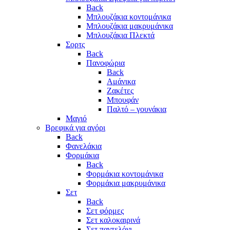
Back
Μπλουζάκια κοντομάνικα
Μπλουζάκια μακρυμάνικα
Μπλουζάκια Πλεκτά
Σορτς
Back
Πανοφώρια
Back
Αμάνικα
Ζακέτες
Μπουφάν
Παλτό – γουνάκια
Μαγιό
Βρεφικά για αγόρι
Back
Φανελάκια
Φορμάκια
Back
Φορμάκια κοντομάνικα
Φορμάκια μακρυμάνικα
Σετ
Back
Σετ φόρμες
Σετ καλοκαιρινά
Σετ παντελόνι