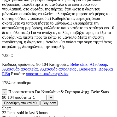
ασφαλείας. Τοποθετήστε το μάνδαλο στο εσωτερικό του
ντουλαπιού, στο συρτάρι της πόρτας, έτσι ώστε η άκρη του
μάνταλου ασφαλείας να κλείνει ελαφρώς το μπροστινό μέρος του
συρταριού/του ντουλαπιού.2) Καθαρίστε τις περιοχές όπου
σκοπεύετε να τοποθετήσετε το μάνδαλο.3) Αφαιρέστε την
αυτοκόλλητη μεμβράνη, κολλήστε και κρατήστε το σταθερό για 10
δευτερόλεπτα.4) Για να ανοίξετε, απλώς τραβήξτε προς τα έξω το
συρτάρι και πιέστε προς τα κάτω το μάνταλο.Μετά τη σωστή
τοποθέτηση, η άκρη του μάνταλου θα πιάσει την άκρη της πλάκας
ασφάλισης, διατηρώντας την ασφαλή.
7.90
€
Κωδικός προϊόντος:
90-104
Κατηγορίες:
Bebe-stars
,
Αξεσουάρ
,
Αξεσουάρ ασφαλείας
,
Αξεσουάρ ασφαλείας , Bebe-stars
,
Βρεφικά
Είδη
Ετικέτα:
προστατευτικά ασφαλείας
1784 σε απόθεμα
Προστατευτικά Για Ντουλάπια & Συρτάρια 4τμχ. Bebe Stars
90-104 ποσότητα
Προσθήκη στο καλάθι
Buy now
Share:
22
Items sold in last 3 hours