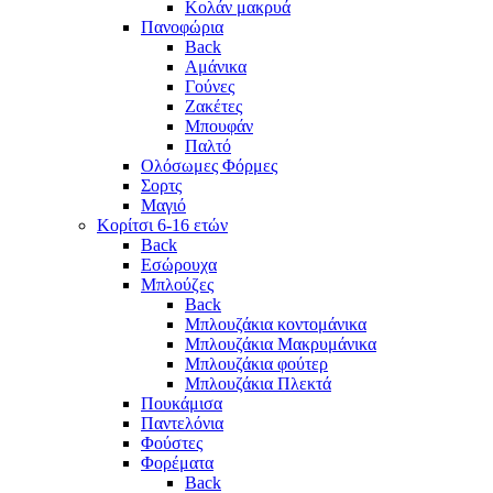
Κολάν μακρυά
Πανοφώρια
Back
Αμάνικα
Γούνες
Ζακέτες
Μπουφάν
Παλτό
Ολόσωμες Φόρμες
Σορτς
Μαγιό
Κορίτσι 6-16 ετών
Back
Εσώρουχα
Μπλούζες
Back
Μπλουζάκια κοντομάνικα
Μπλουζάκια Μακρυμάνικα
Μπλουζάκια φούτερ
Μπλουζάκια Πλεκτά
Πουκάμισα
Παντελόνια
Φούστες
Φορέματα
Back