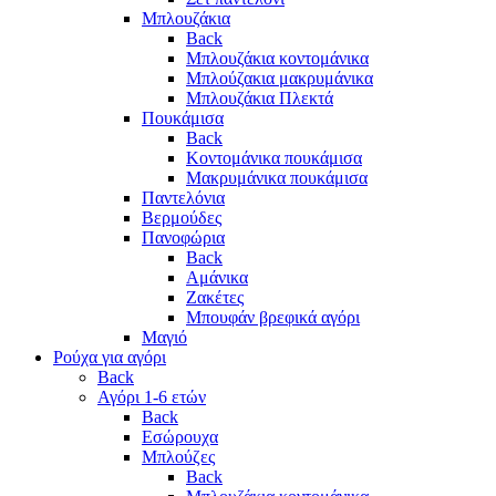
Μπλουζάκια
Back
Μπλουζάκια κοντομάνικα
Μπλούζακια μακρυμάνικα
Μπλουζάκια Πλεκτά
Πουκάμισα
Back
Κοντομάνικα πουκάμισα
Μακρυμάνικα πουκάμισα
Παντελόνια
Βερμούδες
Πανοφώρια
Back
Αμάνικα
Ζακέτες
Μπουφάν βρεφικά αγόρι
Μαγιό
Ρούχα για αγόρι
Back
Αγόρι 1-6 ετών
Back
Εσώρουχα
Μπλούζες
Back