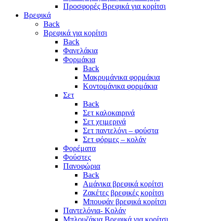
Προσφορές Βρεφικά για κορίτσι
Βρεφικά
Back
Βρεφικά για κορίτσι
Back
Φανελάκια
Φορμάκια
Back
Μακρυμάνικα φορμάκια
Κοντομάνικα φορμάκια
Σετ
Back
Σετ καλοκαιρινά
Σετ χειμερινά
Σετ παντελόνι – φούστα
Σετ φόρμες – κολάν
Φορέματα
Φούστες
Πανοφώρια
Back
Αμάνικα βρεφικά κορίτσι
Ζακέτες βρεφικές κορίτσι
Μπουφάν βρεφικά κορίτσι
Παντελόνια- Κολάν
Μπλουζάκια Βρεφικά για κορίτσι