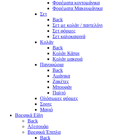
Φορέματα κοντομάνικα
Φορέματα Μακρυμάνικα
Σετ
Back
Σετ με κολάν / παντελόνι
Σετ φόρμες
Σετ καλοκαιρινά
Κολάν
Back
Κολάν Κάπρι
Κολάν μακρυά
Πανοφώρια
Back
Αμάνικα
Ζακέτες
Μπουφάν
Παλτό
Ολόσωμες φόρμες
Σορτς
Μαγιό
Βρεφικά Είδη
Back
Αξεσουάρ
Βρεφικά Έπιπλα
Back