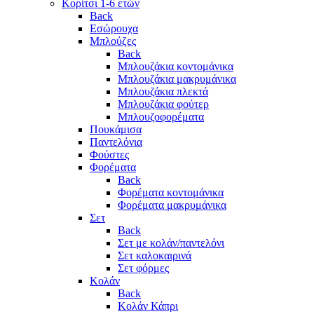
Κορίτσι 1-6 ετών
Back
Εσώρουχα
Μπλούζες
Back
Μπλουζάκια κοντομάνικα
Μπλουζάκια μακρυμάνικα
Μπλουζάκια πλεκτά
Μπλουζάκια φούτερ
Μπλουζοφορέματα
Πουκάμισα
Παντελόνια
Φούστες
Φορέματα
Back
Φορέματα κοντομάνικα
Φορέματα μακρυμάνικα
Σετ
Back
Σετ με κολάν/παντελόνι
Σετ καλοκαιρινά
Σετ φόρμες
Κολάν
Back
Κολάν Κάπρι