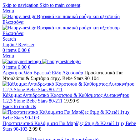
Skip to navigation
Skip to main content
Menu
Search
Login / Register
0
items
0.00
€
Menu
0
items
0.00
€
Αρχική σελίδα
Βρεφικά Είδη
Αξεσουάρ
Προστατευτικά Για
Ντουλάπια & Συρτάρια 4τμχ. Bebe Stars 90-104
Κάλυμμα Αντιιδρωτικό Καροτσιού & Καθίσματος Αυτοκινήτου
1,2,3 Stone Bebe Stars 80-211
19.90
€
Back to products
Προστατευτικά Καλύμματα Για Μπρίζες 6τμχ & Κλειδί 1τμχ Bebe
Stars 90-103
2.99
€