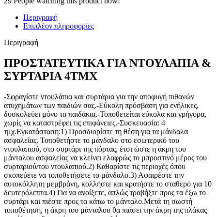
29
People watching this product now!
Περιγραφή
Επιπλέον πληροφορίες
Περιγραφή
ΠΡΟΣΤΑΤΕΥΤΙΚΑ ΓΙΑ ΝΤΟΥΛΑΠΙΑ &
ΣΥΡΤΑΡΙΑ 4ΤΜΧ
-Σφραγίστε ντουλάπια και συρτάρια για την αποφυγή πιθανών
ατυχημάτων των παιδιών σας.-Εύκολη πρόσβαση για ενήλικες,
δυσκολεύει μόνο τα παιδάκια.-Τοποθετείται εύκολα και γρήγορα,
χωρίς να καταστρέφει τις επιφάνειες.-Συσκευασία: 4
τμχ.Εγκατάσταση:1) Προσδιορίστε τη θέση για τα μάνδαλα
ασφαλείας. Τοποθετήστε το μάνδαλο στο εσωτερικό του
ντουλαπιού, στο συρτάρι της πόρτας, έτσι ώστε η άκρη του
μάνταλου ασφαλείας να κλείνει ελαφρώς το μπροστινό μέρος του
συρταριού/του ντουλαπιού.2) Καθαρίστε τις περιοχές όπου
σκοπεύετε να τοποθετήσετε το μάνδαλο.3) Αφαιρέστε την
αυτοκόλλητη μεμβράνη, κολλήστε και κρατήστε το σταθερό για 10
δευτερόλεπτα.4) Για να ανοίξετε, απλώς τραβήξτε προς τα έξω το
συρτάρι και πιέστε προς τα κάτω το μάνταλο.Μετά τη σωστή
τοποθέτηση, η άκρη του μάνταλου θα πιάσει την άκρη της πλάκας