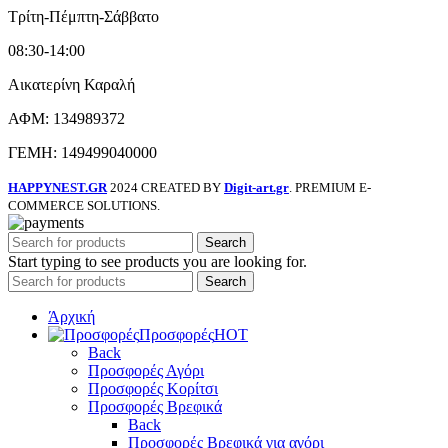
Τρίτη-Πέμπτη-Σάββατο
08:30-14:00
Αικατερίνη Καραλή
ΑΦΜ: 134989372
ΓΕΜΗ: 149499040000
HAPPYNEST.GR
2024 CREATED BY
Digit-art.gr
. PREMIUM E-
COMMERCE SOLUTIONS.
Search
Start typing to see products you are looking for.
Search
Άρχική
Προσφορές
HOT
Back
Προσφορές Αγόρι
Προσφορές Κορίτσι
Προσφορές Βρεφικά
Back
Προσφορές Βρεφικά για αγόρι