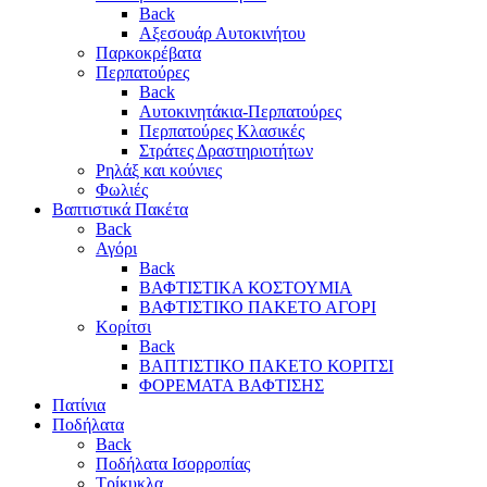
Back
Αξεσουάρ Αυτοκινήτου
Παρκοκρέβατα
Περπατούρες
Back
Αυτοκινητάκια-Περπατούρες
Περπατούρες Κλασικές
Στράτες Δραστηριοτήτων
Ρηλάξ και κούνιες
Φωλιές
Βαπτιστικά Πακέτα
Back
Αγόρι
Back
ΒΑΦΤΙΣΤΙΚΑ ΚΟΣΤΟΥΜΙΑ
ΒΑΦΤΙΣΤΙΚΟ ΠΑΚΕΤΟ ΑΓΟΡΙ
Κορίτσι
Back
ΒΑΠΤΙΣΤΙΚΟ ΠΑΚΕΤΟ ΚΟΡΙΤΣΙ
ΦΟΡΕΜΑΤΑ ΒΑΦΤΙΣΗΣ
Πατίνια
Ποδήλατα
Back
Ποδήλατα Ισορροπίας
Τρίκυκλα