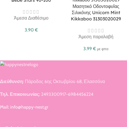
Bebe Stars 90-100
Μασητικό Οδοντοφυΐας
Σιλικόνης Unicorn Mint
Άμεσα Διαθέσιμο
Kikkaboo 31303020029
3.90
€
Άμεση παραλαβή
3.99
€
με φπα
Διεύθυνση:
Πάροδος 6ης Οκτωβρίου 68, Ελασσόνα
Τηλ. Επικοινωνίας:
2493300917-6984456224
Mail: info@happy-nest.gr