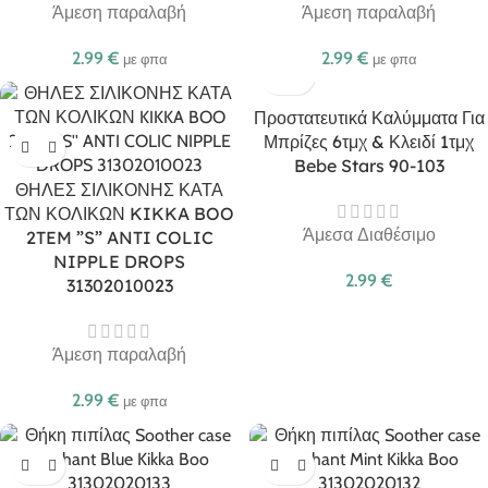
Άμεση παραλαβή
Άμεση παραλαβή
2.99
€
2.99
€
με φπα
με φπα
Προστατευτικά Καλύμματα Για
Μπρίζες 6τμχ & Κλειδί 1τμχ
Bebe Stars 90-103
ΘΗΛΕΣ ΣΙΛΙΚΟΝΗΣ ΚΑΤΑ
ΤΩΝ ΚΟΛΙΚΩΝ KIKKA BOO
Άμεσα Διαθέσιμο
2TEM ”S” ANTI COLIC
NIPPLE DROPS
2.99
€
31302010023
Άμεση παραλαβή
2.99
€
με φπα