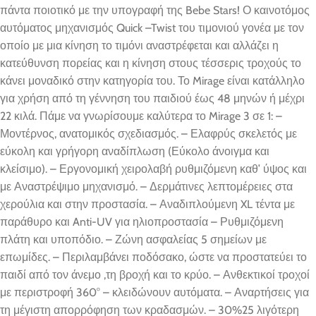
πάντα ποιοτικό με την υπογραφή της Bebe Stars! Ο καινοτόμος
αυτόματος μηχανισμός Quick –Twist του τιμονιού γονέα με τον
οποίο με μια κίνηση το τιμόνι αναστρέφεται και αλλάζει η
κατεύθυνση πορείας και η κίνηση στους τέσσερις τροχούς το
κάνει μοναδικό στην κατηγορία του. Το Mirage είναι κατάλληλο
για χρήση από τη γέννηση του παιδιού έως 48 μηνών ή μέχρι
22 κιλά. Πάμε να γνωρίσουμε καλύτερα το Mirage 3 σε 1: –
Μοντέρνος, ανατομικός σχεδιασμός. – Ελαφρύς σκελετός με
εύκολη και γρήγορη αναδίπλωση (Εύκολο άνοιγμα και
κλείσιμο). – Εργονομική χειρολαβή ρυθμιζόμενη καθ’ ύψος και
με Αναστρέψιμο μηχανισμό. – Δερμάτινες λεπτομέρειες στα
χερούλια και στην προστασία. – Αναδιπλούμενη XL τέντα με
παράθυρο και Anti-UV για ηλιοπροστασία – Ρυθμιζόμενη
πλάτη και υποπόδιο. – Ζώνη ασφαλείας 5 σημείων με
επωμίδες. – Περιλαμβάνει ποδόσακο, ώστε να προστατεύει το
παιδί από τον άνεμο ,τη βροχή και το κρύο. – Ανθεκτικοί τροχοί
με περιστροφή 360° – κλειδώνουν αυτόματα. – Αναρτήσεις για
τη μέγιστη απορρόφηση των κραδασμών. – 30%25 λιγότερη