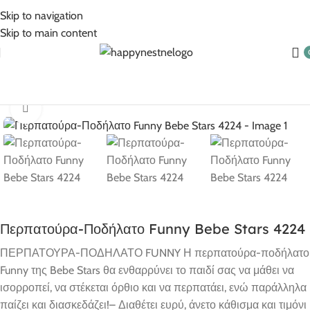
5% Επιπλέον έκπτωση για πληρωμές με κάρτα!
Skip to navigation
Skip to main content
Αρχική σελίδα
Βρεφικά Είδη
Στράτες
Click to enlarge
Περπατούρα-Ποδήλατο Funny Bebe Stars 4224
ΠΕΡΠΑΤΟΥΡΑ-ΠΟΔΗΛΑΤΟ FUNNY Η περπατούρα-ποδήλατο
Funny της Bebe Stars θα ενθαρρύνει το παιδί σας να μάθει να
ισορροπεί, να στέκεται όρθιο και να περπατάει, ενώ παράλληλα
παίζει και διασκεδάζει!– Διαθέτει ευρύ, άνετο κάθισμα και τιμόνι