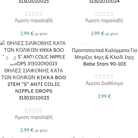
31302010025
31302010024
Άμεση παραλαβή
Άμεση παραλαβή
2.99
€
2.99
€
με φπα
με φπα
Προστατευτικά Καλύμματα Για
Μπρίζες 6τμχ & Κλειδί 1τμχ
Bebe Stars 90-103
ΘΗΛΕΣ ΣΙΛΙΚΟΝΗΣ ΚΑΤΑ
ΤΩΝ ΚΟΛΙΚΩΝ KIKKA BOO
Άμεσα Διαθέσιμο
2TEM ”S” ANTI COLIC
NIPPLE DROPS
2.99
€
31302010023
Άμεση παραλαβή
2.99
€
με φπα