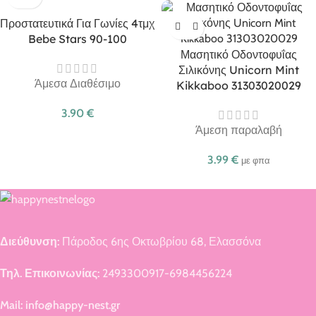
Προστατευτικά Για Γωνίες 4τμχ
Bebe Stars 90-100
Μασητικό Οδοντοφυΐας
Σιλικόνης Unicorn Mint
Άμεσα Διαθέσιμο
Kikkaboo 31303020029
3.90
€
Άμεση παραλαβή
3.99
€
με φπα
Διεύθυνση:
Πάροδος 6ης Οκτωβρίου 68, Ελασσόνα
Τηλ. Επικοινωνίας:
2493300917-6984456224
Mail: info@happy-nest.gr