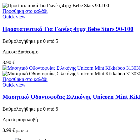
Προσθήκη στο καλάθι
Quick view
Προστατευτικά Για Γωνίες 4τμχ Bebe Stars 90-100
Βαθμολογήθηκε με
0
από 5
Άμεσα Διαθέσιμο
3.90
€
Προσθήκη στο καλάθι
Quick view
Μασητικό Οδοντοφυΐας Σιλικόνης Unicorn Mint Ki
Βαθμολογήθηκε με
0
από 5
Άμεση παραλαβή
3.99
€
με φπα