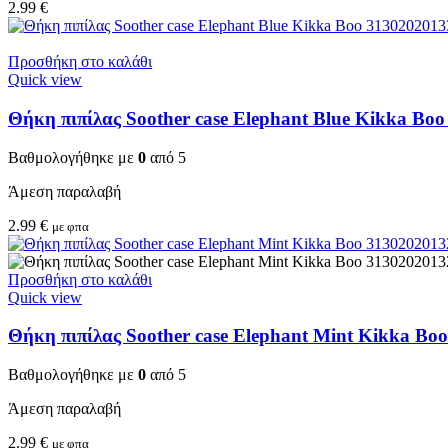
2.99
€
Προσθήκη στο καλάθι
Quick view
Θήκη πιπίλας Soother case Elephant Blue Kikka Bo
Βαθμολογήθηκε με
0
από 5
Άμεση παραλαβή
2.99
€
με φπα
Προσθήκη στο καλάθι
Quick view
Θήκη πιπίλας Soother case Elephant Mint Kikka Bo
Βαθμολογήθηκε με
0
από 5
Άμεση παραλαβή
2.99
€
με φπα