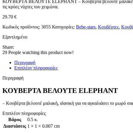
ΚΟΥΒΕΡΤΑ ΒΕΛΟΥΤΕ ELEPHANT – Κουβέρτα βελουτέ μαλακή, ιδανική
τις κρύες νύχτες του χειμώνα.
29.70
€
Κωδικός προϊόντος:
3055
Κατηγορίες:
Bebe-stars
,
Κουβέρτες
,
Κουβέ
Εξαντλημένο
Share:
29
People watching this product now!
Περιγραφή
Επιπλέον πληροφορίες
Περιγραφή
ΚΟΥΒΕΡΤΑ ΒΕΛΟΥΤΕ ELEPHANT
– Κουβέρτα βελουτέ μαλακή, ιδανική για να αγκαλιάσει το μωρό σας
Επιπλέον πληροφορίες
Βάρος
0.5 κ.
Διαστάσεις
1 × 1 × 0.007 cm