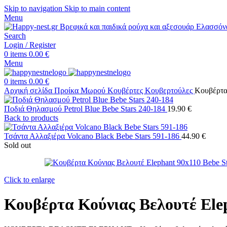
Skip to navigation
Skip to main content
Menu
Search
Login / Register
0
items
0.00
€
Menu
0
items
0.00
€
Αρχική σελίδα
Προίκα Μωρού
Κουβέρτες
Κουβερτούλες
Κουβέρτα
Ποδιά Θηλασμού Petrol Blue Bebe Stars 240-184
19.90
€
Back to products
Τσάντα Αλλαξιέρα Volcano Black Bebe Stars 591-186
44.90
€
Sold out
Click to enlarge
Κουβέρτα Κούνιας Βελουτέ Elep