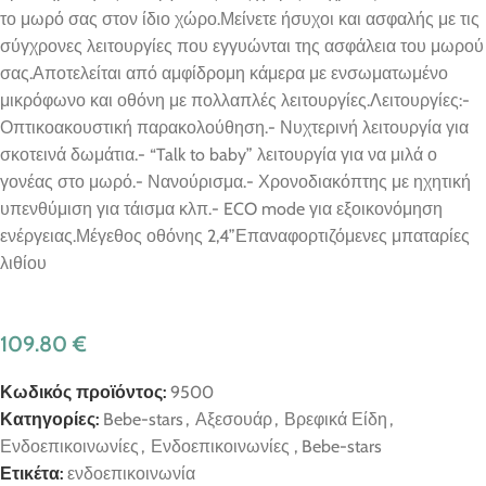
το μωρό σας στον ίδιο χώρο.Μείνετε ήσυχοι και ασφαλής με τις
σύγχρονες λειτουργίες που εγγυώνται της ασφάλεια του μωρού
σας.Αποτελείται από αμφίδρομη κάμερα με ενσωματωμένο
μικρόφωνο και οθόνη με πολλαπλές λειτουργίες.Λειτουργίες:-
Οπτικοακουστική παρακολούθηση.- Νυχτερινή λειτουργία για
σκοτεινά δωμάτια.- “Talk to baby” λειτουργία για να μιλά ο
γονέας στο μωρό.- Νανούρισμα.- Χρονοδιακόπτης με ηχητική
υπενθύμιση για τάισμα κλπ.- ECO mode για εξοικονόμηση
ενέργειας.Μέγεθος οθόνης 2,4”Επαναφορτιζόμενες μπαταρίες
λιθίου
109.80
€
Κωδικός προϊόντος:
9500
Κατηγορίες:
Bebe-stars
,
Αξεσουάρ
,
Βρεφικά Είδη
,
Ενδοεπικοινωνίες
,
Ενδοεπικοινωνίες , Bebe-stars
Ετικέτα:
ενδοεπικοινωνία