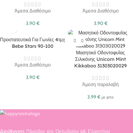
Άμεσα Διαθέσιμο
Άμεσα Διαθέσιμο
3.90
€
3.90
€
Προστατευτικά Για Γωνίες 4τμχ
Bebe Stars 90-100
Μασητικό Οδοντοφυΐας
Σιλικόνης Unicorn Mint
Άμεσα Διαθέσιμο
Kikkaboo 31303020029
3.90
€
Άμεση παραλαβή
3.99
€
με φπα
Διεύθυνση:
Πάροδος 6ης Οκτωβρίου 68, Ελασσόνα