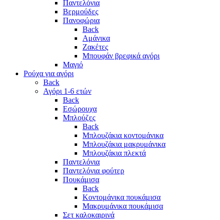
Παντελόνια
Βερμούδες
Πανοφώρια
Back
Αμάνικα
Ζακέτες
Μπουφάν βρεφικά αγόρι
Μαγιό
Ρούχα για αγόρι
Back
Αγόρι 1-6 ετών
Back
Εσώρουχα
Μπλούζες
Back
Μπλουζάκια κοντομάνικα
Μπλουζάκια μακρυμάνικα
Μπλουζάκια πλεκτά
Παντελόνια
Παντελόνια φούτερ
Πουκάμισα
Back
Κοντομάνικα πουκάμισα
Μακρυμάνικα πουκάμισα
Σετ καλοκαιρινά