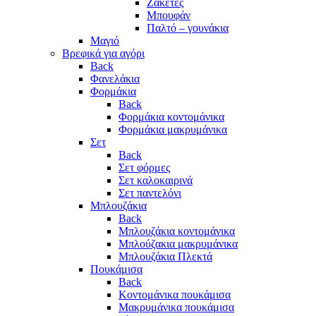
Ζακέτες
Μπουφάν
Παλτό – γουνάκια
Μαγιό
Βρεφικά για αγόρι
Back
Φανελάκια
Φορμάκια
Back
Φορμάκια κοντομάνικα
Φορμάκια μακρυμάνικα
Σετ
Back
Σετ φόρμες
Σετ καλοκαιρινά
Σετ παντελόνι
Μπλουζάκια
Back
Μπλουζάκια κοντομάνικα
Μπλούζακια μακρυμάνικα
Μπλουζάκια Πλεκτά
Πουκάμισα
Back
Κοντομάνικα πουκάμισα
Μακρυμάνικα πουκάμισα