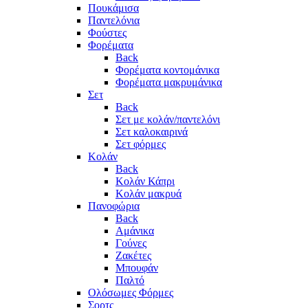
Πουκάμισα
Παντελόνια
Φούστες
Φορέματα
Back
Φορέματα κοντομάνικα
Φορέματα μακρυμάνικα
Σετ
Back
Σετ με κολάν/παντελόνι
Σετ καλοκαιρινά
Σετ φόρμες
Κολάν
Back
Κολάν Κάπρι
Κολάν μακρυά
Πανοφώρια
Back
Αμάνικα
Γούνες
Ζακέτες
Μπουφάν
Παλτό
Ολόσωμες Φόρμες
Σορτς