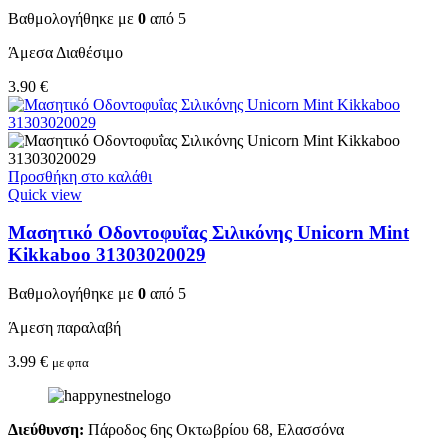
Βαθμολογήθηκε με
0
από 5
Άμεσα Διαθέσιμο
3.90
€
Προσθήκη στο καλάθι
Quick view
Μασητικό Οδοντοφυΐας Σιλικόνης Unicorn Mint
Kikkaboo 31303020029
Βαθμολογήθηκε με
0
από 5
Άμεση παραλαβή
3.99
€
με φπα
Διεύθυνση:
Πάροδος 6ης Οκτωβρίου 68, Ελασσόνα