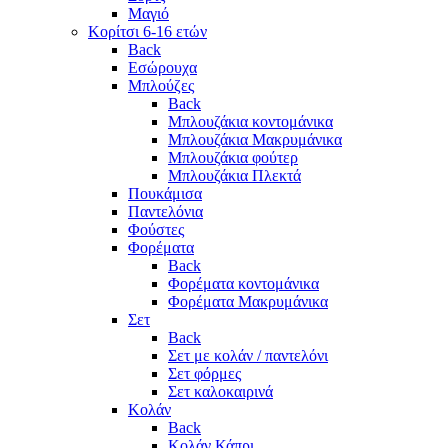
Μαγιό
Κορίτσι 6-16 ετών
Back
Εσώρουχα
Μπλούζες
Back
Μπλουζάκια κοντομάνικα
Μπλουζάκια Μακρυμάνικα
Μπλουζάκια φούτερ
Μπλουζάκια Πλεκτά
Πουκάμισα
Παντελόνια
Φούστες
Φορέματα
Back
Φορέματα κοντομάνικα
Φορέματα Μακρυμάνικα
Σετ
Back
Σετ με κολάν / παντελόνι
Σετ φόρμες
Σετ καλοκαιρινά
Κολάν
Back
Κολάν Κάπρι