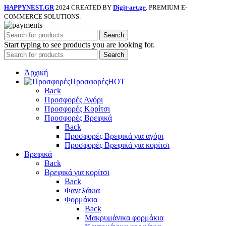
HAPPYNEST.GR
2024 CREATED BY
Digit-art.gr
. PREMIUM E-
COMMERCE SOLUTIONS.
Search
Start typing to see products you are looking for.
Search
Άρχική
Προσφορές
HOT
Back
Προσφορές Αγόρι
Προσφορές Κορίτσι
Προσφορές Βρεφικά
Back
Προσφορές Βρεφικά για αγόρι
Προσφορές Βρεφικά για κορίτσι
Βρεφικά
Back
Βρεφικά για κορίτσι
Back
Φανελάκια
Φορμάκια
Back
Μακρυμάνικα φορμάκια