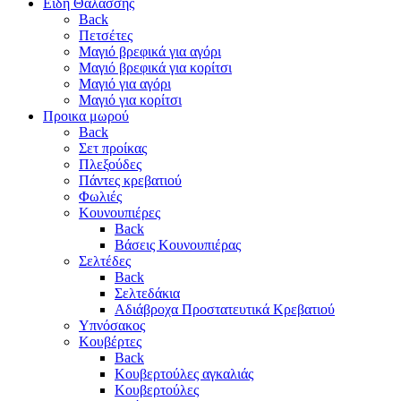
Είδη Θαλάσσης
Back
Πετσέτες
Μαγιό βρεφικά για αγόρι
Μαγιό βρεφικά για κορίτσι
Μαγιό για αγόρι
Μαγιό για κορίτσι
Προικα μωρού
Back
Σετ προίκας
Πλεξούδες
Πάντες κρεβατιού
Φωλιές
Κουνουπιέρες
Back
Βάσεις Κουνουπιέρας
Σελτέδες
Back
Σελτεδάκια
Αδιάβροχα Προστατευτικά Κρεβατιού
Υπνόσακος
Κουβέρτες
Back
Κουβερτούλες αγκαλιάς
Κουβερτούλες