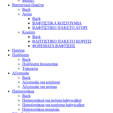
Φωλιές
Βαπτιστικά Πακέτα
Back
Αγόρι
Back
ΒΑΦΤΙΣΤΙΚΑ ΚΟΣΤΟΥΜΙΑ
ΒΑΦΤΙΣΤΙΚΟ ΠΑΚΕΤΟ ΑΓΟΡΙ
Κορίτσι
Back
ΒΑΠΤΙΣΤΙΚΟ ΠΑΚΕΤΟ ΚΟΡΙΤΣΙ
ΦΟΡΕΜΑΤΑ ΒΑΦΤΙΣΗΣ
Πατίνια
Ποδήλατα
Back
Ποδήλατα Ισορροπίας
Τρίκυκλα
Αξεσουάρ
Back
Αξεσουάρ για κορίτσια
Αξεσουάρ για αγόρια
Παπουτσάκια
Back
Παπουτσάκια για αγόρια babywalker
Παπούτσάκια για κορίτσια babywalker
Παπουτσάκια αγκαλιάς