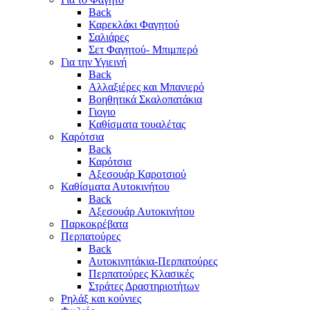
Back
Καρεκλάκι Φαγητού
Σαλιάρες
Σετ Φαγητού- Μπιμπερό
Για την Υγιεινή
Back
Αλλαξιέρες και Μπανιερό
Βοηθητικά Σκαλοπατάκια
Γιογιο
Καθίσματα τουαλέτας
Καρότσια
Back
Καρότσια
Αξεσουάρ Καροτσιού
Καθίσματα Αυτοκινήτου
Back
Αξεσουάρ Αυτοκινήτου
Παρκοκρέβατα
Περπατούρες
Back
Αυτοκινητάκια-Περπατούρες
Περπατούρες Κλασικές
Στράτες Δραστηριοτήτων
Ρηλάξ και κούνιες