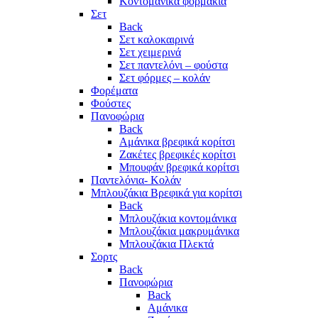
Κοντομάνικα φορμάκια
Σετ
Back
Σετ καλοκαιρινά
Σετ χειμερινά
Σετ παντελόνι – φούστα
Σετ φόρμες – κολάν
Φορέματα
Φούστες
Πανοφώρια
Back
Αμάνικα βρεφικά κορίτσι
Ζακέτες βρεφικές κορίτσι
Μπουφάν βρεφικά κορίτσι
Παντελόνια- Κολάν
Μπλουζάκια Βρεφικά για κορίτσι
Back
Μπλουζάκια κοντομάνικα
Μπλουζάκια μακρυμάνικα
Μπλουζάκια Πλεκτά
Σορτς
Back
Πανοφώρια
Back
Αμάνικα