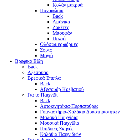
Κολάν μακρυά
Πανοφώρια
Back
Αμάνικα
Ζακέτες
Μπουφάν
Παλτό
Ολόσωμες φόρμες
Σορτς
Μαγιό
Βρεφικά Είδη
Back
Αξεσουάρ
Βρεφικά Έπιπλα
Back
Αξεσουάρ Κρεβατιού
Για το Παιχνίδι
Back
Αυτοκινητάκια-Περπατούρες
Γυμναστήρια-Χαλάκια Δραστηριοτήτων
Μαλακά Παιχνίδια
Μουσικά Παιχνίδια
Παιδικές Σκηνές
Καλάθια Παιχνιδιών
Για το Φαγητό