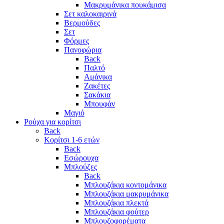
Μακρυμάνικα πουκάμισα
Σετ καλοκαιρινά
Βερμούδες
Σετ
Φόρμες
Πανοφώρια
Back
Παλτό
Αμάνικα
Ζακέτες
Σακάκια
Μπουφάν
Μαγιό
Ρούχα για κορίτσι
Back
Κορίτσι 1-6 ετών
Back
Εσώρουχα
Μπλούζες
Back
Μπλουζάκια κοντομάνικα
Μπλουζάκια μακρυμάνικα
Μπλουζάκια πλεκτά
Μπλουζάκια φούτερ
Μπλουζοφορέματα