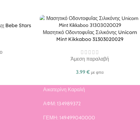
τμχ Bebe Stars
Μασητικό Οδοντοφυΐας Σιλικόνης Unicorn
Mint Kikkaboo 31303020029
ο
Άμεση παραλαβή
3.99
€
με φπα
Αικατερίνη Καραλή
ή
ΑΦΜ: 134989372
ΓΕΜΗ: 149499040000