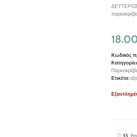
ΔΕΥΤΕΡΟΣ 
παρκοκρέβα
18.0
Κωδικός π
Κατηγορίες
Παρκοκρέβ
Ετικέτα:
αξ
Εξαντλημέ
35
Peo