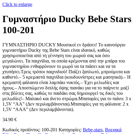
Click to enlarge
Γυμναστήριο Ducky Bebe Stars
100-201
ΓΥΜΝΑΣΤΗΡΙΟ DUCKY Μουσικοί εν δράσει! Το καινούργιο
γυμναστήριο Ducky της Bebe Stars είναι ιδανικό, καθώς
χρησιμοποιείται από τη γέννηση του μωρού σας και όσο
μεγαλώνει. Τα παιχνίδια, τα οποία κρέμονται από την μπάρα του
γυμναστηρίου ενθαρρύνουν το μωρό να τα πιάσει και να τα
χτυπήσει.Τρεις τρόποι παιχνιδιού! Παίζει ξαπλωτό, μπρούμυτα και
καθιστό.– 5 κρεμαστά παιχνίδια (κουδουνίστρες και μασητικά).– Η
κρεμαστή φάλαινα είναι λαμπάκι νυκτός.– Έχει μελωδίες και
ήχους.– Αποσπώμενο διπλής όψης πιανάκι για να το παίρνετε μαζί
στις βόλτες σας, καθώς το παιδάκι σας δημιουργεί τις δικές του
μελωδίες!– Μαλακό και άνετο στρώμα.Μπαταρίες για το πιάνο: 3 x
1,5V “ΑΑ” (Δεν περιλαμβάνονται).Μπαταρίες για τη φάλαινα: 2 x
1,5V “ΑΑΑ” (Δεν περιλαμβάνονται).
34.90
€
Κωδικός προϊόντος:
100-201
Κατηγορίες:
Bebe-stars
,
Βρεφικά