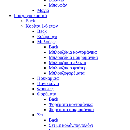
Μπουφάν
Μαγιό
Ρούχα για κορίτσι
Back
Κορίτσι 1-6 ετών
Back
Εσώρουχα
Μπλούζες
Back
Μπλουζάκια κοντομάνικα
Μπλουζάκια μακρυμάνικα
Μπλουζάκια πλεκτά
Μπλουζάκια φούτερ
Μπλουζοφορέματα
Πουκάμισα
Παντελόνια
Φούστες
Φορέματα
Back
Φορέματα κοντομάνικα
Φορέματα μακρυμάνικα
Σετ
Back
Σετ με κολάν/παντελόνι