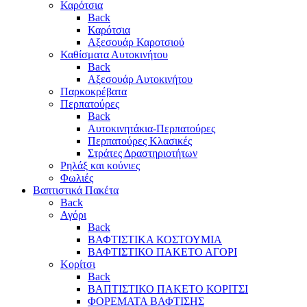
Καρότσια
Back
Καρότσια
Αξεσουάρ Καροτσιού
Καθίσματα Αυτοκινήτου
Back
Αξεσουάρ Αυτοκινήτου
Παρκοκρέβατα
Περπατούρες
Back
Αυτοκινητάκια-Περπατούρες
Περπατούρες Κλασικές
Στράτες Δραστηριοτήτων
Ρηλάξ και κούνιες
Φωλιές
Βαπτιστικά Πακέτα
Back
Αγόρι
Back
ΒΑΦΤΙΣΤΙΚΑ ΚΟΣΤΟΥΜΙΑ
ΒΑΦΤΙΣΤΙΚΟ ΠΑΚΕΤΟ ΑΓΟΡΙ
Κορίτσι
Back
ΒΑΠΤΙΣΤΙΚΟ ΠΑΚΕΤΟ ΚΟΡΙΤΣΙ
ΦΟΡΕΜΑΤΑ ΒΑΦΤΙΣΗΣ