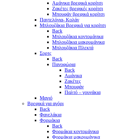
Αμάνικα βρεφικά κορίτσι
Ζακέτες βρεφικές κορίτσι
Μπουφάν βρεφικά κορίτσι
Παντελόνια- Κολάν
Μπλουζάκια Βρεφικά για κορίτσι
Back
Μπλουζάκια κοντομάνικα
Μπλουζάκια μακρυμάνικα
Μπλουζάκια Πλεκτά
Σορτς
Back
Πανοφώρια
Back
Αμάνικα
Ζακέτες
Μπουφάν
Παλτό – γουνάκια
Μαγιό
Βρεφικά για αγόρι
Back
Φανελάκια
Φορμάκια
Back
Φορμάκια κοντομάνικα
Φορμάκια μακρυμάνικα