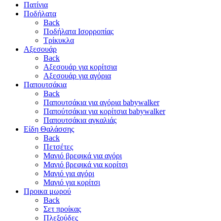
Πατίνια
Ποδήλατα
Back
Ποδήλατα Ισορροπίας
Τρίκυκλα
Αξεσουάρ
Back
Αξεσουάρ για κορίτσια
Αξεσουάρ για αγόρια
Παπουτσάκια
Back
Παπουτσάκια για αγόρια babywalker
Παπούτσάκια για κορίτσια babywalker
Παπουτσάκια αγκαλιάς
Είδη Θαλάσσης
Back
Πετσέτες
Μαγιό βρεφικά για αγόρι
Μαγιό βρεφικά για κορίτσι
Μαγιό για αγόρι
Μαγιό για κορίτσι
Προικα μωρού
Back
Σετ προίκας
Πλεξούδες