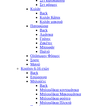
Σετ καλοκαιρινά
Σετ φόρμες
Κολάν
Back
Κολάν Κάπρι
Κολάν μακρυά
Πανοφώρια
Back
Αμάνικα
Γούνες
Ζακέτες
Μπουφάν
Παλτό
Ολόσωμες Φόρμες
Σορτς
Μαγιό
Κορίτσι 6-16 ετών
Back
Εσώρουχα
Μπλούζες
Back
Μπλουζάκια κοντομάνικα
Μπλουζάκια Μακρυμάνικα
Μπλουζάκια φούτερ
Μπλουζάκια Πλεκτά