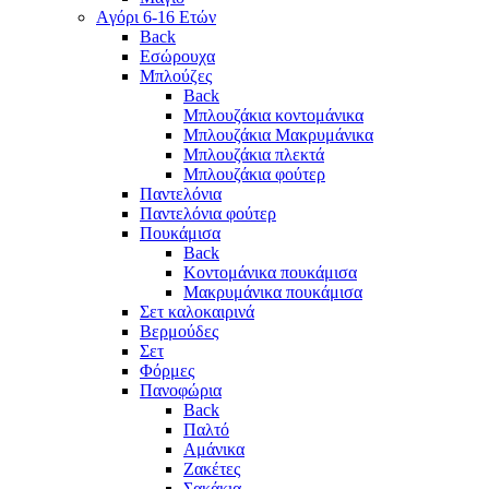
Aγόρι 6-16 Ετών
Back
Eσώρουχα
Μπλούζες
Back
Μπλουζάκια κοντομάνικα
Μπλουζάκια Μακρυμάνικα
Μπλουζάκια πλεκτά
Μπλουζάκια φούτερ
Παντελόνια
Παντελόνια φούτερ
Πουκάμισα
Back
Κοντομάνικα πουκάμισα
Μακρυμάνικα πουκάμισα
Σετ καλοκαιρινά
Βερμούδες
Σετ
Φόρμες
Πανοφώρια
Back
Παλτό
Αμάνικα
Ζακέτες
Σακάκια