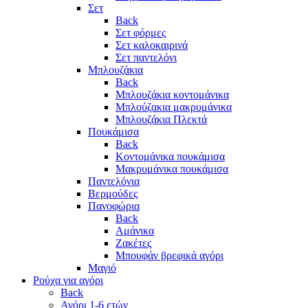
Σετ
Back
Σετ φόρμες
Σετ καλοκαιρινά
Σετ παντελόνι
Μπλουζάκια
Back
Μπλουζάκια κοντομάνικα
Μπλούζακια μακρυμάνικα
Μπλουζάκια Πλεκτά
Πουκάμισα
Back
Κοντομάνικα πουκάμισα
Μακρυμάνικα πουκάμισα
Παντελόνια
Βερμούδες
Πανοφώρια
Back
Αμάνικα
Ζακέτες
Μπουφάν βρεφικά αγόρι
Μαγιό
Ρούχα για αγόρι
Back
Αγόρι 1-6 ετών