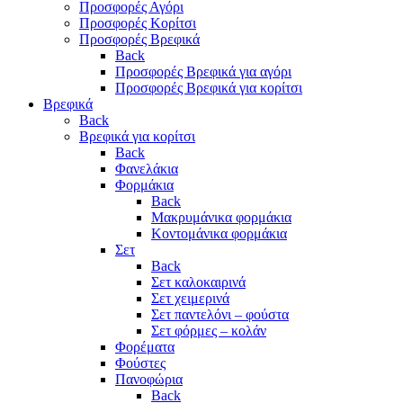
Προσφορές Αγόρι
Προσφορές Κορίτσι
Προσφορές Βρεφικά
Back
Προσφορές Βρεφικά για αγόρι
Προσφορές Βρεφικά για κορίτσι
Βρεφικά
Back
Βρεφικά για κορίτσι
Back
Φανελάκια
Φορμάκια
Back
Μακρυμάνικα φορμάκια
Κοντομάνικα φορμάκια
Σετ
Back
Σετ καλοκαιρινά
Σετ χειμερινά
Σετ παντελόνι – φούστα
Σετ φόρμες – κολάν
Φορέματα
Φούστες
Πανοφώρια
Back