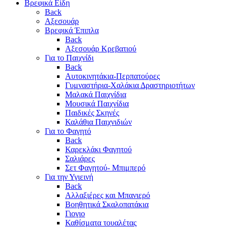
Βρεφικά Είδη
Back
Αξεσουάρ
Βρεφικά Έπιπλα
Back
Αξεσουάρ Κρεβατιού
Για το Παιχνίδι
Back
Αυτοκινητάκια-Περπατούρες
Γυμναστήρια-Χαλάκια Δραστηριοτήτων
Μαλακά Παιχνίδια
Μουσικά Παιχνίδια
Παιδικές Σκηνές
Καλάθια Παιχνιδιών
Για το Φαγητό
Back
Καρεκλάκι Φαγητού
Σαλιάρες
Σετ Φαγητού- Μπιμπερό
Για την Υγιεινή
Back
Αλλαξιέρες και Μπανιερό
Βοηθητικά Σκαλοπατάκια
Γιογιο
Καθίσματα τουαλέτας