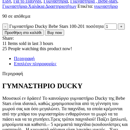
Είδη
,
Για το Παιχνίδι
,
Γυμναστήρια
,
Γυμναστήρια , Bebe-stars
,
Γυμναστήρια-Χαλάκια Δραστηριοτήτων
Ετικέτα:
γυμναστήριο
90 σε απόθεμα
Γυμναστήριο Ducky Bebe Stars 100-201 ποσότητα
Προσθήκη στο καλάθι
Buy now
Share:
11
Items sold in last 3 hours
25
People watching this product now!
Περιγραφή
Επιπλέον πληροφορίες
Περιγραφή
ΓΥΜΝΑΣΤΗΡΙΟ DUCKY
Μουσικοί εν δράσει! Το καινούργιο γυμναστήριο Ducky της Bebe
Stars είναι ιδανικό, καθώς χρησιμοποιείται από τη γέννηση του
μωρού σας και όσο μεγαλώνει. Τα παιχνίδια, τα οποία κρέμονται
από την μπάρα του γυμναστηρίου ενθαρρύνουν το μωρό να τα
πιάσει και να τα χτυπήσει.Τρεις τρόποι παιχνιδιού! Παίζει ξαπλωτό,
μπρούμυτα και καθιστό.– 5 κρεμαστά παιχνίδια (κουδουνίστρες και
μασητικά).– Η κρεμαστή φάλαινα είναι λαμπάκι νυκτός.– Έχει