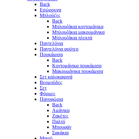
Back
Εσώρουχα
Μπλούζες
Back
Μπλουζάκια κοντομάνικα
Μπλουζάκια μακρυμάνικα
Μπλουζάκια πλεκτά
Παντελόνια
Παντελόνια φούτερ
Πουκάμισα
Back
Κοντομάνικα πουκάμισα
Μακρυμάνικα πουκάμισα
Σετ καλοκαιρινά
Βερμούδες
Σετ
Φόρμες
Πανοφώρια
Back
Αμάνικα
Ζακέτες
Παλτό
Μπουφάν
Σακάκια
Μαγιό