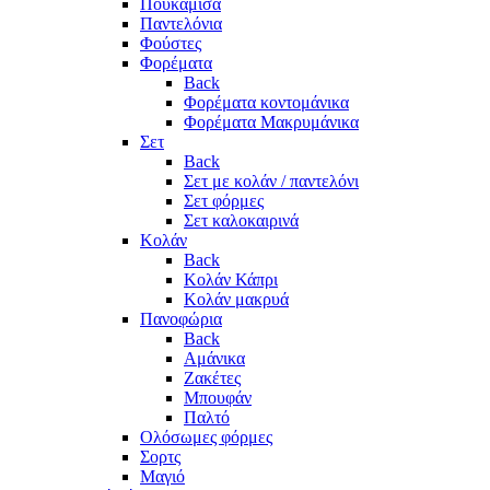
Πουκάμισα
Παντελόνια
Φούστες
Φορέματα
Back
Φορέματα κοντομάνικα
Φορέματα Μακρυμάνικα
Σετ
Back
Σετ με κολάν / παντελόνι
Σετ φόρμες
Σετ καλοκαιρινά
Κολάν
Back
Κολάν Κάπρι
Κολάν μακρυά
Πανοφώρια
Back
Αμάνικα
Ζακέτες
Μπουφάν
Παλτό
Ολόσωμες φόρμες
Σορτς
Μαγιό