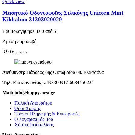
Quick view
Μασητικό Οδοντοφυΐας Σιλικόνης Unicorn Mint
Kikkaboo 31303020029
Βαθμολογήθηκε με
0
από 5
Άμεση παραλαβή
3.99
€
με φπα
Διεύθυνση:
Πάροδος 6ης Οκτωβρίου 68, Ελασσόνα
Τηλ. Επικοινωνίας:
2493300917-6984456224
Mail: info@happy-nest.gr
Πολική Απορρήτου
Όροι Χρήσης
Τρόποι Πληρωμής & Επιστροφές
Ο λογαριασμός μου
Χάρτης Ιστοσελίδας
Ώρες Λειτουργίας