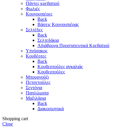
Πάντες κρεβατιού
Φωλιές
Κουνουπιέρες
Back
Βάσεις Κουνουπιέρας
Σελτέδες
Back
Σελτεδάκια
Αδιάβροχα Προστατευτικά Κρεβατιού
Υπνόσακος
Κουβέρτες
Back
Κουβερτούλες αγκαλιάς
Κουβερτούλες
Μπουρνούζι
Πετσετούλες
Σεντόνια
Παπλώματα
Μαξιλάρια
Back
Διακοσμητικά
Shopping cart
Close