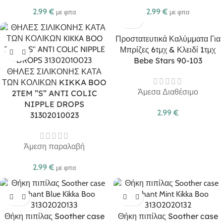
2.99
€
2.99
€
με φπα
με φπα
Προστατευτικά Καλύμματα Για
Μπρίζες 6τμχ & Κλειδί 1τμχ
Bebe Stars 90-103
ΘΗΛΕΣ ΣΙΛΙΚΟΝΗΣ ΚΑΤΑ
ΤΩΝ ΚΟΛΙΚΩΝ KIKKA BOO
Άμεσα Διαθέσιμο
2TEM ”S” ANTI COLIC
NIPPLE DROPS
2.99
€
31302010023
Άμεση παραλαβή
2.99
€
με φπα
Θήκη πιπίλας Soother case
Θήκη πιπίλας Soother case