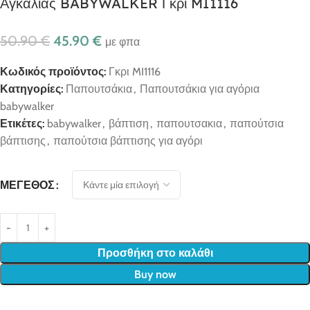
Αγκαλιάς BABYWALKER Γκρι MI1116
50.90
€
45.90
€
με φπα
Κωδικός προϊόντος:
Γκρι MI1116
Κατηγορίες:
Παπουτσάκια
,
Παπουτσάκια για αγόρια
babywalker
Ετικέτες:
babywalker
,
βάπτιση
,
παπουτσακια
,
παπούτσια
βάπτισης
,
παπούτσια βάπτισης για αγόρι
ΜΈΓΕΘΟΣ
Προσθήκη στο καλάθι
Buy now