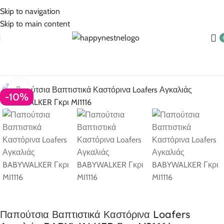
5% Επιπλέον έκπτωση για πληρωμές με κάρτα!
Skip to navigation
Skip to main content
ική σελίδα
Παπουτσάκια
Παπουτσάκια για αγόρια babywalker
Click to enlarge
-10%
Παπούτσια Βαπτιστικά Καστόρινα Loafers