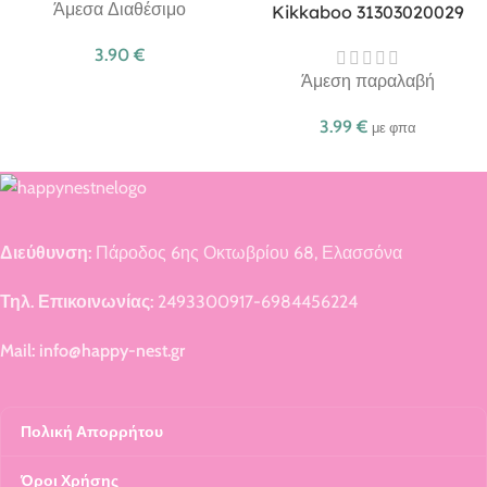
Άμεσα Διαθέσιμο
Kikkaboo 31303020029
3.90
€
Άμεση παραλαβή
3.99
€
με φπα
Διεύθυνση:
Πάροδος 6ης Οκτωβρίου 68, Ελασσόνα
Τηλ. Επικοινωνίας:
2493300917-6984456224
Mail: info@happy-nest.gr
Πολική Απορρήτου
Όροι Χρήσης