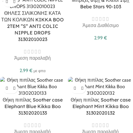
Μπρίζες 6τμχ & Κλειδί 1τμχ
Bebe Stars 90-103
ΘΗΛΕΣ ΣΙΛΙΚΟΝΗΣ ΚΑΤΑ
ΤΩΝ ΚΟΛΙΚΩΝ KIKKA BOO
Άμεσα Διαθέσιμο
2TEM ”S” ANTI COLIC
NIPPLE DROPS
2.99
€
31302010023
Άμεση παραλαβή
2.99
€
με φπα
Θήκη πιπίλας Soother case
Θήκη πιπίλας Soother case
Elephant Blue Kikka Boo
Elephant Mint Kikka Boo
31302020133
31302020132
Άμεση παραλαβή
Άμεση παραλαβή