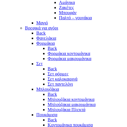
Αμάνικα
Ζακέτες
Μπουφάν
Παλτό – γουνάκια
Μαγιό
Βρεφικά για αγόρι
Back
Φανελάκια
Φορμάκια
Back
Φορμάκια κοντομάνικα
Φορμάκια μακρυμάνικα
Σετ
Back
Σετ φόρμες
Σετ καλοκαιρινά
Σετ παντελόνι
Μπλουζάκια
Back
Μπλουζάκια κοντομάνικα
Μπλούζακια μακρυμάνικα
Μπλουζάκια Πλεκτά
Πουκάμισα
Back
Κοντομάνικα πουκάμισα