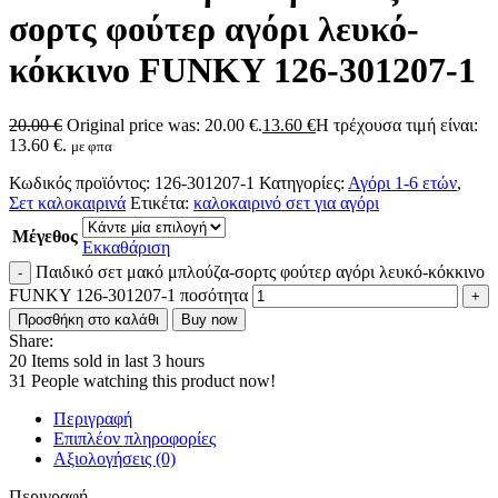
σορτς φούτερ αγόρι λευκό-
κόκκινο FUNKY 126-301207-1
20.00
€
Original price was: 20.00 €.
13.60
€
Η τρέχουσα τιμή είναι:
13.60 €.
με φπα
Κωδικός προϊόντος:
126-301207-1
Κατηγορίες:
Αγόρι 1-6 ετών
,
Σετ καλοκαιρινά
Ετικέτα:
καλοκαιρινό σετ για αγόρι
Μέγεθος
Εκκαθάριση
Παιδικό σετ μακό μπλούζα-σορτς φούτερ αγόρι λευκό-κόκκινο
FUNKY 126-301207-1 ποσότητα
Προσθήκη στο καλάθι
Buy now
Share:
20
Items sold in last 3 hours
31
People watching this product now!
Περιγραφή
Επιπλέον πληροφορίες
Αξιολογήσεις (0)
Περιγραφή