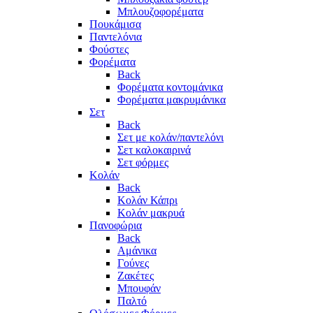
Μπλουζοφορέματα
Πουκάμισα
Παντελόνια
Φούστες
Φορέματα
Back
Φορέματα κοντομάνικα
Φορέματα μακρυμάνικα
Σετ
Back
Σετ με κολάν/παντελόνι
Σετ καλοκαιρινά
Σετ φόρμες
Κολάν
Back
Κολάν Κάπρι
Κολάν μακρυά
Πανοφώρια
Back
Αμάνικα
Γούνες
Ζακέτες
Μπουφάν
Παλτό