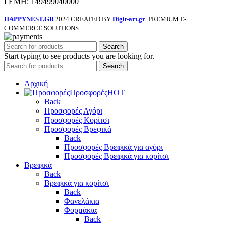
ΓΕΜΗ: 149499040000
HAPPYNEST.GR
2024 CREATED BY
Digit-art.gr
. PREMIUM E-
COMMERCE SOLUTIONS.
Search
Start typing to see products you are looking for.
Search
Άρχική
Προσφορές
HOT
Back
Προσφορές Αγόρι
Προσφορές Κορίτσι
Προσφορές Βρεφικά
Back
Προσφορές Βρεφικά για αγόρι
Προσφορές Βρεφικά για κορίτσι
Βρεφικά
Back
Βρεφικά για κορίτσι
Back
Φανελάκια
Φορμάκια
Back