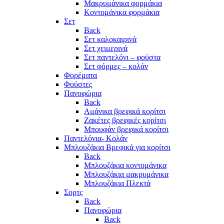
Μακρυμάνικα φορμάκια
Κοντομάνικα φορμάκια
Σετ
Back
Σετ καλοκαιρινά
Σετ χειμερινά
Σετ παντελόνι – φούστα
Σετ φόρμες – κολάν
Φορέματα
Φούστες
Πανοφώρια
Back
Αμάνικα βρεφικά κορίτσι
Ζακέτες βρεφικές κορίτσι
Μπουφάν βρεφικά κορίτσι
Παντελόνια- Κολάν
Μπλουζάκια Βρεφικά για κορίτσι
Back
Μπλουζάκια κοντομάνικα
Μπλουζάκια μακρυμάνικα
Μπλουζάκια Πλεκτά
Σορτς
Back
Πανοφώρια
Back