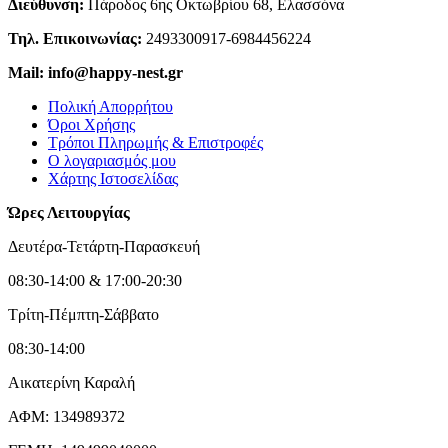
Διεύθυνση:
Πάροδος 6ης Οκτωβρίου 68, Ελασσόνα
Τηλ. Επικοινωνίας:
2493300917-6984456224
Mail: info@happy-nest.gr
Πολική Απορρήτου
Όροι Χρήσης
Τρόποι Πληρωμής & Επιστροφές
Ο λογαριασμός μου
Χάρτης Ιστοσελίδας
Ώρες Λειτουργίας
Δευτέρα-Τετάρτη-Παρασκευή
08:30-14:00 & 17:00-20:30
Τρίτη-Πέμπτη-Σάββατο
08:30-14:00
Αικατερίνη Καραλή
ΑΦΜ: 134989372