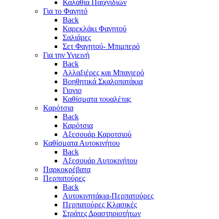
Καλάθια Παιχνιδιών
Για το Φαγητό
Back
Καρεκλάκι Φαγητού
Σαλιάρες
Σετ Φαγητού- Μπιμπερό
Για την Υγιεινή
Back
Αλλαξιέρες και Μπανιερό
Βοηθητικά Σκαλοπατάκια
Γιογιο
Καθίσματα τουαλέτας
Καρότσια
Back
Καρότσια
Αξεσουάρ Καροτσιού
Καθίσματα Αυτοκινήτου
Back
Αξεσουάρ Αυτοκινήτου
Παρκοκρέβατα
Περπατούρες
Back
Αυτοκινητάκια-Περπατούρες
Περπατούρες Κλασικές
Στράτες Δραστηριοτήτων