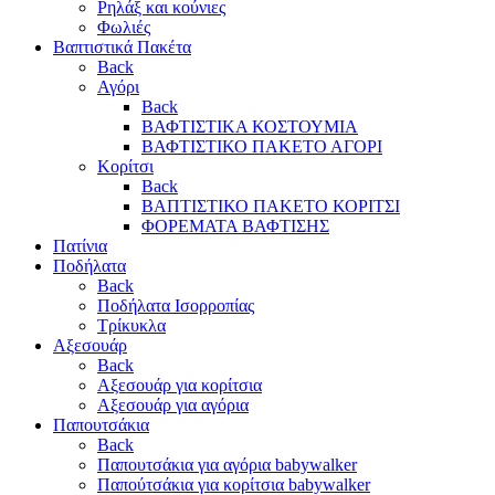
Ρηλάξ και κούνιες
Φωλιές
Βαπτιστικά Πακέτα
Back
Αγόρι
Back
ΒΑΦΤΙΣΤΙΚΑ ΚΟΣΤΟΥΜΙΑ
ΒΑΦΤΙΣΤΙΚΟ ΠΑΚΕΤΟ ΑΓΟΡΙ
Κορίτσι
Back
ΒΑΠΤΙΣΤΙΚΟ ΠΑΚΕΤΟ ΚΟΡΙΤΣΙ
ΦΟΡΕΜΑΤΑ ΒΑΦΤΙΣΗΣ
Πατίνια
Ποδήλατα
Back
Ποδήλατα Ισορροπίας
Τρίκυκλα
Αξεσουάρ
Back
Αξεσουάρ για κορίτσια
Αξεσουάρ για αγόρια
Παπουτσάκια
Back
Παπουτσάκια για αγόρια babywalker
Παπούτσάκια για κορίτσια babywalker