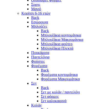
Ολόσωμες Φόρμες
Σορτς
Μαγιό
Κορίτσι 6-16 ετών
Back
Εσώρουχα
Μπλούζες
Back
Μπλουζάκια κοντομάνικα
Μπλουζάκια Μακρυμάνικα
Μπλουζάκια φούτερ
Μπλουζάκια Πλεκτά
Πουκάμισα
Παντελόνια
Φούστες
Φορέματα
Back
Φορέματα κοντομάνικα
Φορέματα Μακρυμάνικα
Σετ
Back
Σετ με κολάν / παντελόνι
Σετ φόρμες
Σετ καλοκαιρινά
Κολάν