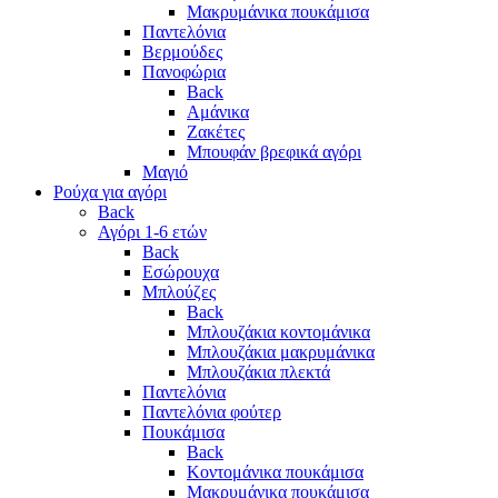
Μακρυμάνικα πουκάμισα
Παντελόνια
Βερμούδες
Πανοφώρια
Back
Αμάνικα
Ζακέτες
Μπουφάν βρεφικά αγόρι
Μαγιό
Ρούχα για αγόρι
Back
Αγόρι 1-6 ετών
Back
Εσώρουχα
Μπλούζες
Back
Μπλουζάκια κοντομάνικα
Μπλουζάκια μακρυμάνικα
Μπλουζάκια πλεκτά
Παντελόνια
Παντελόνια φούτερ
Πουκάμισα
Back
Κοντομάνικα πουκάμισα
Μακρυμάνικα πουκάμισα