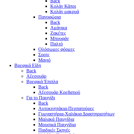
Back
Κολάν Κάπρι
Κολάν μακρυά
Πανοφώρια
Back
Αμάνικα
Ζακέτες
Μπουφάν
Παλτό
Ολόσωμες φόρμες
Σορτς
Μαγιό
Βρεφικά Είδη
Back
Αξεσουάρ
Βρεφικά Έπιπλα
Back
Αξεσουάρ Κρεβατιού
Για το Παιχνίδι
Back
Αυτοκινητάκια-Περπατούρες
Γυμναστήρια-Χαλάκια Δραστηριοτήτων
Μαλακά Παιχνίδια
Μουσικά Παιχνίδια
Παιδικές Σκηνές