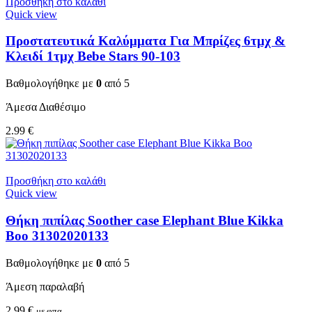
Προσθήκη στο καλάθι
Quick view
Προστατευτικά Καλύμματα Για Μπρίζες 6τμχ &
Κλειδί 1τμχ Bebe Stars 90-103
Βαθμολογήθηκε με
0
από 5
Άμεσα Διαθέσιμο
2.99
€
Προσθήκη στο καλάθι
Quick view
Θήκη πιπίλας Soother case Elephant Blue Kikka
Boo 31302020133
Βαθμολογήθηκε με
0
από 5
Άμεση παραλαβή
2.99
€
με φπα