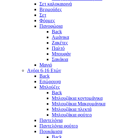
Σετ καλοκαιρινά
Βερμούδες
Σετ
Φόρμες
Πανοφώρια
Back
Αμάνικα
Ζακέτες
Παλτό
Μπουφάν
Σακάκια
Μαγιό
Aγόρι 6-16 Ετών
Back
Eσώρουχα
Μπλούζες
Back
Μπλουζάκια κοντομάνικα
Μπλουζάκια Μακρυμάνικα
Μπλουζάκια πλεκτά
Μπλουζάκια φούτερ
Παντελόνια
Παντελόνια φούτερ
Πουκάμισα
Back