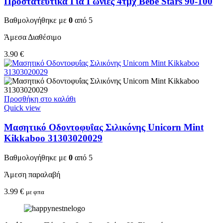
Προστατευτικά Για Γωνίες 4τμχ Bebe Stars 90-100
Βαθμολογήθηκε με
0
από 5
Άμεσα Διαθέσιμο
3.90
€
Προσθήκη στο καλάθι
Quick view
Μασητικό Οδοντοφυΐας Σιλικόνης Unicorn Mint
Kikkaboo 31303020029
Βαθμολογήθηκε με
0
από 5
Άμεση παραλαβή
3.99
€
με φπα