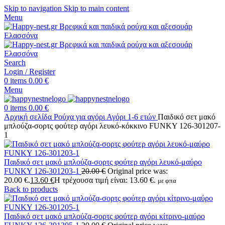
Skip to navigation
Skip to main content
Menu
Search
Login / Register
0
items
0.00
€
Menu
0
items
0.00
€
Αρχική σελίδα
Ρούχα για αγόρι
Αγόρι 1-6 ετών
Παιδικό σετ μακό
μπλούζα-σορτς φούτερ αγόρι λευκό-κόκκινο FUNKY 126-301207-
1
Παιδικό σετ μακό μπλούζα-σορτς φούτερ αγόρι λευκό-μαύρο
FUNKY 126-301203-1
20.00
€
Original price was:
20.00 €.
13.60
€
Η τρέχουσα τιμή είναι: 13.60 €.
με φπα
Back to products
Παιδικό σετ μακό μπλούζα-σορτς φούτερ αγόρι κίτρινο-μαύρο