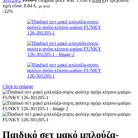
301124-2
13.00
€
Original price was: 13.00 €.
8.84
€
Η τρέχουσα
τιμή είναι: 8.84 €.
με φπα
-32%
Click to enlarge
Παιδικό σετ μακό μπλούζα-