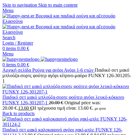
Skip to navigation
Skip to main content
Menu
Search
Login / Register
0
items
0.00
€
Menu
0
items
0.00
€
Αρχική σελίδα
Ρούχα για αγόρι
Αγόρι 1-6 ετών
Παιδικό σετ μακό
μπλούζα-σορτς φούτερ αγόρι κίτρινο-μαύρο FUNKY 126-301205-
1
Παιδικό σετ μακό μπλούζα-σορτς φούτερ αγόρι λευκό-κόκκινο
FUNKY 126-301207-1
20.00
€
Original price was:
20.00 €.
13.60
€
Η τρέχουσα τιμή είναι: 13.60 €.
με φπα
Back to products
Παιδικό σετ μακό καλοκαιρινό αγόρι χακί-μπλε FUNKY 126-