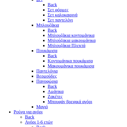
Back
Σετ φόρμες
Σετ καλοκαιρινά
Σετ παντελόνι
Μπλουζάκια
Back
Μπλουζάκια κοντομάνικα
Μπλούζακια μακρυμάνικα
Μπλουζάκια Πλεκτά
Πουκάμισα
Back
Κοντομάνικα πουκάμισα
Μακρυμάνικα πουκάμισα
Παντελόνια
Βερμούδες
Πανοφώρια
Back
Αμάνικα
Ζακέτες
Μπουφάν βρεφικά αγόρι
Μαγιό
Ρούχα για αγόρι
Back
Αγόρι 1-6 ετών