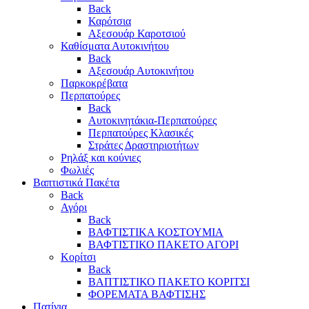
Back
Καρότσια
Αξεσουάρ Καροτσιού
Καθίσματα Αυτοκινήτου
Back
Αξεσουάρ Αυτοκινήτου
Παρκοκρέβατα
Περπατούρες
Back
Αυτοκινητάκια-Περπατούρες
Περπατούρες Κλασικές
Στράτες Δραστηριοτήτων
Ρηλάξ και κούνιες
Φωλιές
Βαπτιστικά Πακέτα
Back
Αγόρι
Back
ΒΑΦΤΙΣΤΙΚΑ ΚΟΣΤΟΥΜΙΑ
ΒΑΦΤΙΣΤΙΚΟ ΠΑΚΕΤΟ ΑΓΟΡΙ
Κορίτσι
Back
ΒΑΠΤΙΣΤΙΚΟ ΠΑΚΕΤΟ ΚΟΡΙΤΣΙ
ΦΟΡΕΜΑΤΑ ΒΑΦΤΙΣΗΣ
Πατίνια