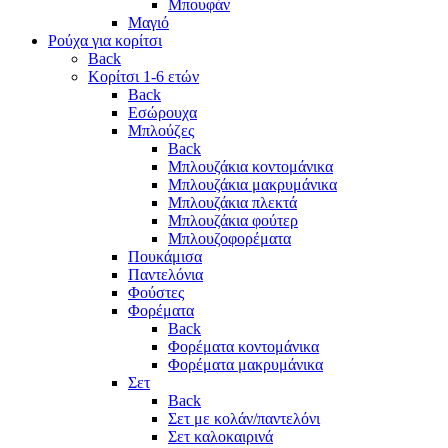
Μπουφάν
Μαγιό
Ρούχα για κορίτσι
Back
Κορίτσι 1-6 ετών
Back
Εσώρουχα
Μπλούζες
Back
Μπλουζάκια κοντομάνικα
Μπλουζάκια μακρυμάνικα
Μπλουζάκια πλεκτά
Μπλουζάκια φούτερ
Μπλουζοφορέματα
Πουκάμισα
Παντελόνια
Φούστες
Φορέματα
Back
Φορέματα κοντομάνικα
Φορέματα μακρυμάνικα
Σετ
Back
Σετ με κολάν/παντελόνι
Σετ καλοκαιρινά