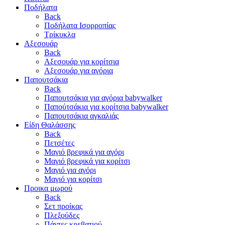
Ποδήλατα
Back
Ποδήλατα Ισορροπίας
Τρίκυκλα
Αξεσουάρ
Back
Αξεσουάρ για κορίτσια
Αξεσουάρ για αγόρια
Παπουτσάκια
Back
Παπουτσάκια για αγόρια babywalker
Παπούτσάκια για κορίτσια babywalker
Παπουτσάκια αγκαλιάς
Είδη Θαλάσσης
Back
Πετσέτες
Μαγιό βρεφικά για αγόρι
Μαγιό βρεφικά για κορίτσι
Μαγιό για αγόρι
Μαγιό για κορίτσι
Προικα μωρού
Back
Σετ προίκας
Πλεξούδες
Πάντες κρεβατιού