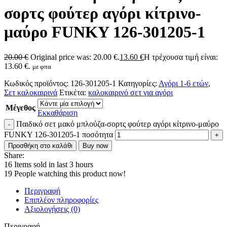
σορτς φούτερ αγόρι κίτρινο-
μαύρο FUNKY 126-301205-1
20.00
€
Original price was: 20.00 €.
13.60
€
Η τρέχουσα τιμή είναι:
13.60 €.
με φπα
Κωδικός προϊόντος:
126-301205-1
Κατηγορίες:
Αγόρι 1-6 ετών
,
Σετ καλοκαιρινά
Ετικέτα:
καλοκαιρινό σετ για αγόρι
Μέγεθος
Εκκαθάριση
Παιδικό σετ μακό μπλούζα-σορτς φούτερ αγόρι κίτρινο-μαύρο
FUNKY 126-301205-1 ποσότητα
Προσθήκη στο καλάθι
Buy now
Share:
16
Items sold in last 3 hours
19
People watching this product now!
Περιγραφή
Επιπλέον πληροφορίες
Αξιολογήσεις (0)
Περιγραφή