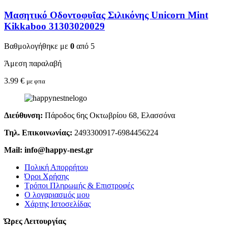
Μασητικό Οδοντοφυΐας Σιλικόνης Unicorn Mint
Kikkaboo 31303020029
Βαθμολογήθηκε με
0
από 5
Άμεση παραλαβή
3.99
€
με φπα
Διεύθυνση:
Πάροδος 6ης Οκτωβρίου 68, Ελασσόνα
Τηλ. Επικοινωνίας:
2493300917-6984456224
Mail: info@happy-nest.gr
Πολική Απορρήτου
Όροι Χρήσης
Τρόποι Πληρωμής & Επιστροφές
Ο λογαριασμός μου
Χάρτης Ιστοσελίδας
Ώρες Λειτουργίας