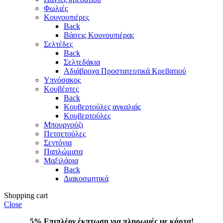
Φωλιές
Κουνουπιέρες
Back
Βάσεις Κουνουπιέρας
Σελτέδες
Back
Σελτεδάκια
Αδιάβροχα Προστατευτικά Κρεβατιού
Υπνόσακος
Κουβέρτες
Back
Κουβερτούλες αγκαλιάς
Κουβερτούλες
Μπουρνούζι
Πετσετούλες
Σεντόνια
Παπλώματα
Μαξιλάρια
Back
Διακοσμητικά
Shopping cart
Close
5% Επιπλέον έκπτωση για πληρωμές με κάρτα!