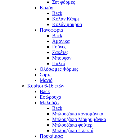
Σετ φόρμες
Κολάν
Back
Κολάν Κάπρι
Κολάν μακρυά
Πανοφώρια
Back
Αμάνικα
Γούνες
Ζακέτες
Μπουφάν
Παλτό
Ολόσωμες Φόρμες
Σορτς
Μαγιό
Κορίτσι 6-16 ετών
Back
Εσώρουχα
Μπλούζες
Back
Μπλουζάκια κοντομάνικα
Μπλουζάκια Μακρυμάνικα
Μπλουζάκια φούτερ
Μπλουζάκια Πλεκτά
Πουκάμισα