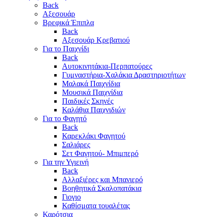
Back
Αξεσουάρ
Βρεφικά Έπιπλα
Back
Αξεσουάρ Κρεβατιού
Για το Παιχνίδι
Back
Αυτοκινητάκια-Περπατούρες
Γυμναστήρια-Χαλάκια Δραστηριοτήτων
Μαλακά Παιχνίδια
Μουσικά Παιχνίδια
Παιδικές Σκηνές
Καλάθια Παιχνιδιών
Για το Φαγητό
Back
Καρεκλάκι Φαγητού
Σαλιάρες
Σετ Φαγητού- Μπιμπερό
Για την Υγιεινή
Back
Αλλαξιέρες και Μπανιερό
Βοηθητικά Σκαλοπατάκια
Γιογιο
Καθίσματα τουαλέτας
Καρότσια