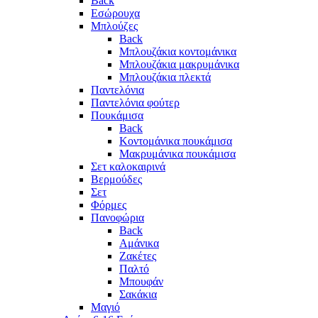
Back
Εσώρουχα
Μπλούζες
Back
Μπλουζάκια κοντομάνικα
Μπλουζάκια μακρυμάνικα
Μπλουζάκια πλεκτά
Παντελόνια
Παντελόνια φούτερ
Πουκάμισα
Back
Κοντομάνικα πουκάμισα
Μακρυμάνικα πουκάμισα
Σετ καλοκαιρινά
Βερμούδες
Σετ
Φόρμες
Πανοφώρια
Back
Αμάνικα
Ζακέτες
Παλτό
Μπουφάν
Σακάκια
Μαγιό