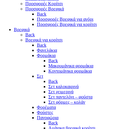
Προσφορές Κορίτσι
Προσφορές Βρεφικά
Back
Προσφορές Βρεφικά για αγόρι
Προσφορές Βρεφικά για κορίτσι
Βρεφικά
Back
Βρεφικά για κορίτσι
Back
Φανελάκια
Φορμάκια
Back
Μακρυμάνικα φορμάκια
Κοντομάνικα φορμάκια
Σετ
Back
Σετ καλοκαιρινά
Σετ χειμερινά
Σετ παντελόνι – φούστα
Σετ φόρμες – κολάν
Φορέματα
Φούστες
Πανοφώρια
Back
Αμάνικα βρεφικά κορίτσι