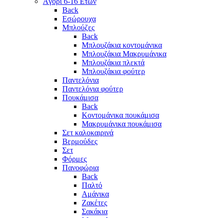
Aγόρι 6-16 Ετών
Back
Eσώρουχα
Μπλούζες
Back
Μπλουζάκια κοντομάνικα
Μπλουζάκια Μακρυμάνικα
Μπλουζάκια πλεκτά
Μπλουζάκια φούτερ
Παντελόνια
Παντελόνια φούτερ
Πουκάμισα
Back
Κοντομάνικα πουκάμισα
Μακρυμάνικα πουκάμισα
Σετ καλοκαιρινά
Βερμούδες
Σετ
Φόρμες
Πανοφώρια
Back
Παλτό
Αμάνικα
Ζακέτες
Σακάκια