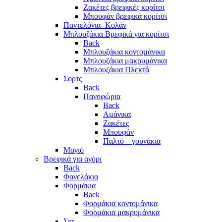
Ζακέτες βρεφικές κορίτσι
Μπουφάν βρεφικά κορίτσι
Παντελόνια- Κολάν
Μπλουζάκια Βρεφικά για κορίτσι
Back
Μπλουζάκια κοντομάνικα
Μπλουζάκια μακρυμάνικα
Μπλουζάκια Πλεκτά
Σορτς
Back
Πανοφώρια
Back
Αμάνικα
Ζακέτες
Μπουφάν
Παλτό – γουνάκια
Μαγιό
Βρεφικά για αγόρι
Back
Φανελάκια
Φορμάκια
Back
Φορμάκια κοντομάνικα
Φορμάκια μακρυμάνικα
Σετ