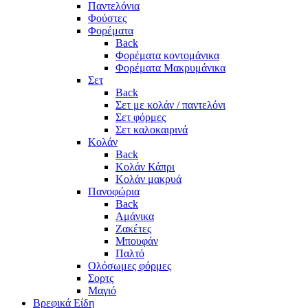
Παντελόνια
Φούστες
Φορέματα
Back
Φορέματα κοντομάνικα
Φορέματα Μακρυμάνικα
Σετ
Back
Σετ με κολάν / παντελόνι
Σετ φόρμες
Σετ καλοκαιρινά
Κολάν
Back
Κολάν Κάπρι
Κολάν μακρυά
Πανοφώρια
Back
Αμάνικα
Ζακέτες
Μπουφάν
Παλτό
Ολόσωμες φόρμες
Σορτς
Μαγιό
Βρεφικά Είδη