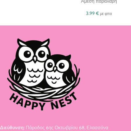
Άμεση παραλαβή
3.99
€
με φπα
Διεύθυνση:
Πάροδος 6ης Οκτωβρίου 68, Ελασσόνα