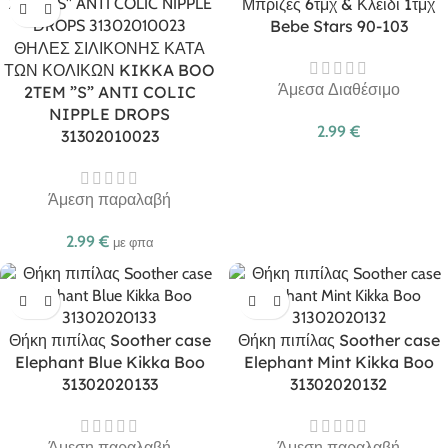
Μπρίζες 6τμχ & Κλειδί 1τμχ
Bebe Stars 90-103
ΘΗΛΕΣ ΣΙΛΙΚΟΝΗΣ ΚΑΤΑ
ΤΩΝ ΚΟΛΙΚΩΝ KIKKA BOO
Άμεσα Διαθέσιμο
2TEM ”S” ANTI COLIC
NIPPLE DROPS
2.99
€
31302010023
Άμεση παραλαβή
2.99
€
με φπα
Θήκη πιπίλας Soother case
Θήκη πιπίλας Soother case
Elephant Blue Kikka Boo
Elephant Mint Kikka Boo
31302020133
31302020132
Άμεση παραλαβή
Άμεση παραλαβή