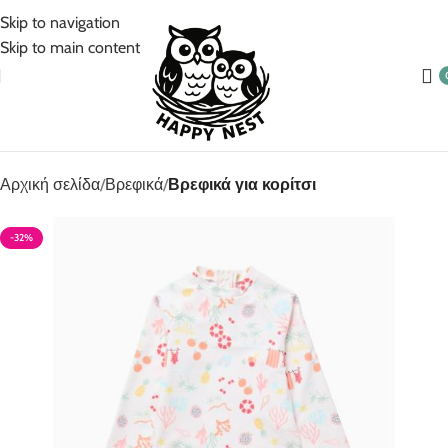
5% Επιπλέον έκπτωση για πληρωμές με κάρτα!
Skip to navigation
Skip to main content
Αρχική σελίδα
Βρεφικά
Βρεφικά για κορίτσι
-32%