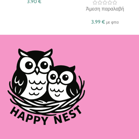
3.90
€
Άμεση παραλαβή
3.99
€
με φπα