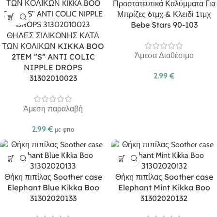
Προστατευτικά Καλύμματα Για
Μπρίζες 6τμχ & Κλειδί 1τμχ
Bebe Stars 90-103
ΘΗΛΕΣ ΣΙΛΙΚΟΝΗΣ ΚΑΤΑ
ΤΩΝ ΚΟΛΙΚΩΝ KIKKA BOO
Άμεσα Διαθέσιμο
2TEM ”S” ANTI COLIC
NIPPLE DROPS
2.99
€
31302010023
Άμεση παραλαβή
2.99
€
με φπα
Θήκη πιπίλας Soother case
Θήκη πιπίλας Soother case
Elephant Blue Kikka Boo
Elephant Mint Kikka Boo
31302020133
31302020132