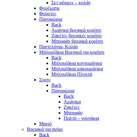
Σετ φόρμες – κολάν
Φορέματα
Φούστες
Πανοφώρια
Back
Αμάνικα βρεφικά κορίτσι
Ζακέτες βρεφικές κορίτσι
Μπουφάν βρεφικά κορίτσι
Παντελόνια- Κολάν
Μπλουζάκια Βρεφικά για κορίτσι
Back
Μπλουζάκια κοντομάνικα
Μπλουζάκια μακρυμάνικα
Μπλουζάκια Πλεκτά
Σορτς
Back
Πανοφώρια
Back
Αμάνικα
Ζακέτες
Μπουφάν
Παλτό – γουνάκια
Μαγιό
Βρεφικά για αγόρι
Back