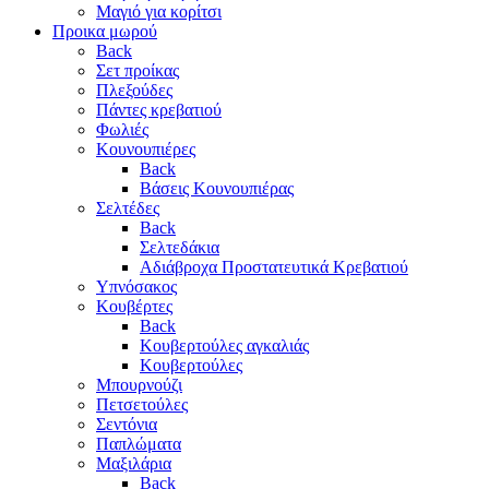
Μαγιό για κορίτσι
Προικα μωρού
Back
Σετ προίκας
Πλεξούδες
Πάντες κρεβατιού
Φωλιές
Κουνουπιέρες
Back
Βάσεις Κουνουπιέρας
Σελτέδες
Back
Σελτεδάκια
Αδιάβροχα Προστατευτικά Κρεβατιού
Υπνόσακος
Κουβέρτες
Back
Κουβερτούλες αγκαλιάς
Κουβερτούλες
Μπουρνούζι
Πετσετούλες
Σεντόνια
Παπλώματα
Μαξιλάρια
Back