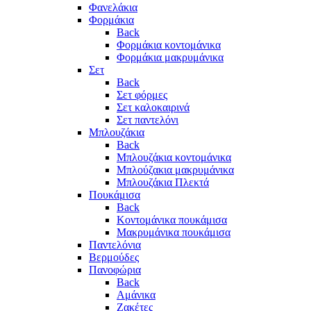
Φανελάκια
Φορμάκια
Back
Φορμάκια κοντομάνικα
Φορμάκια μακρυμάνικα
Σετ
Back
Σετ φόρμες
Σετ καλοκαιρινά
Σετ παντελόνι
Μπλουζάκια
Back
Μπλουζάκια κοντομάνικα
Μπλούζακια μακρυμάνικα
Μπλουζάκια Πλεκτά
Πουκάμισα
Back
Κοντομάνικα πουκάμισα
Μακρυμάνικα πουκάμισα
Παντελόνια
Βερμούδες
Πανοφώρια
Back
Αμάνικα
Ζακέτες