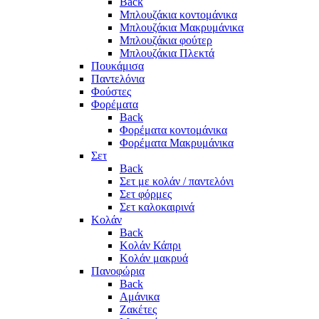
Back
Μπλουζάκια κοντομάνικα
Μπλουζάκια Μακρυμάνικα
Μπλουζάκια φούτερ
Μπλουζάκια Πλεκτά
Πουκάμισα
Παντελόνια
Φούστες
Φορέματα
Back
Φορέματα κοντομάνικα
Φορέματα Μακρυμάνικα
Σετ
Back
Σετ με κολάν / παντελόνι
Σετ φόρμες
Σετ καλοκαιρινά
Κολάν
Back
Κολάν Κάπρι
Κολάν μακρυά
Πανοφώρια
Back
Αμάνικα
Ζακέτες