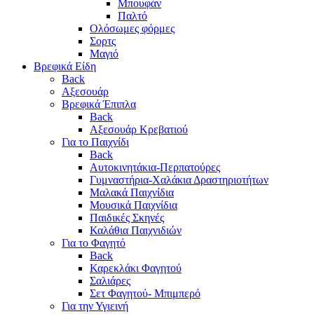
Μπουφάν
Παλτό
Ολόσωμες φόρμες
Σορτς
Μαγιό
Βρεφικά Είδη
Back
Αξεσουάρ
Βρεφικά Έπιπλα
Back
Αξεσουάρ Κρεβατιού
Για το Παιχνίδι
Back
Αυτοκινητάκια-Περπατούρες
Γυμναστήρια-Χαλάκια Δραστηριοτήτων
Μαλακά Παιχνίδια
Μουσικά Παιχνίδια
Παιδικές Σκηνές
Καλάθια Παιχνιδιών
Για το Φαγητό
Back
Καρεκλάκι Φαγητού
Σαλιάρες
Σετ Φαγητού- Μπιμπερό
Για την Υγιεινή