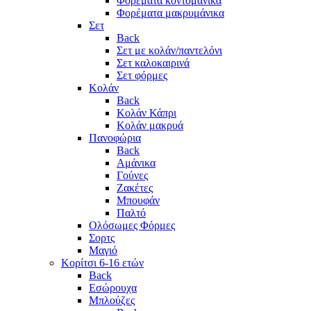
Φορέματα κοντομάνικα
Φορέματα μακρυμάνικα
Σετ
Back
Σετ με κολάν/παντελόνι
Σετ καλοκαιρινά
Σετ φόρμες
Κολάν
Back
Κολάν Κάπρι
Κολάν μακρυά
Πανοφώρια
Back
Αμάνικα
Γούνες
Ζακέτες
Μπουφάν
Παλτό
Ολόσωμες Φόρμες
Σορτς
Μαγιό
Κορίτσι 6-16 ετών
Back
Εσώρουχα
Μπλούζες