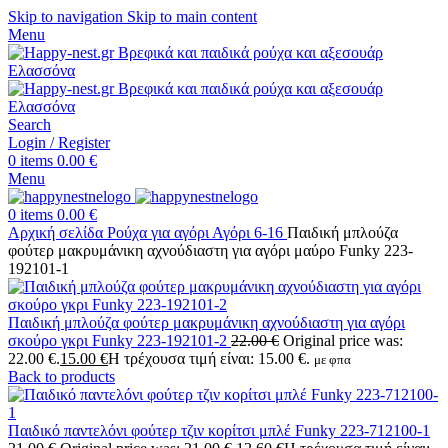
Skip to navigation
Skip to main content
Menu
Search
Login / Register
0
items
0.00
€
Menu
0
items
0.00
€
Αρχική σελίδα
Ρούχα για αγόρι
Αγόρι 6-16
Παιδική μπλούζα
φούτερ μακρυμάνικη αχνούδιαστη για αγόρι μαύρο Funky 223-
192101-1
Παιδική μπλούζα φούτερ μακρυμάνικη αχνούδιαστη για αγόρι
σκούρο γκρι Funky 223-192101-2
22.00
€
Original price was:
22.00 €.
15.00
€
Η τρέχουσα τιμή είναι: 15.00 €.
με φπα
Back to products
Παιδικό παντελόνι φούτερ τζιν κορίτσι μπλέ Funky 223-712100-1