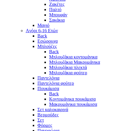
Ζακέτες
Παλτό
Μπουφάν
Σακάκια
Μαγιό
Aγόρι 6-16 Ετών
Back
Eσώρουχα
Μπλούζες
Back
Μπλουζάκια κοντομάνικα
Μπλουζάκια Μακρυμάνικα
Μπλουζάκια πλεκτά
Μπλουζάκια φούτερ
Παντελόνια
Παντελόνια φούτερ
Πουκάμισα
Back
Κοντομάνικα πουκάμισα
Μακρυμάνικα πουκάμισα
Σετ καλοκαιρινά
Βερμούδες
Σετ
Φόρμες
Πανοφώρια