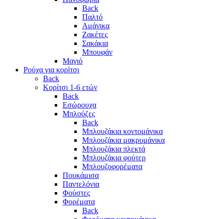
Back
Παλτό
Αμάνικα
Ζακέτες
Σακάκια
Μπουφάν
Μαγιό
Ρούχα για κορίτσι
Back
Κορίτσι 1-6 ετών
Back
Εσώρουχα
Μπλούζες
Back
Μπλουζάκια κοντομάνικα
Μπλουζάκια μακρυμάνικα
Μπλουζάκια πλεκτά
Μπλουζάκια φούτερ
Μπλουζοφορέματα
Πουκάμισα
Παντελόνια
Φούστες
Φορέματα
Back