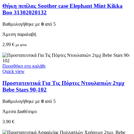
Θήκη πιπίλας Soother case Elephant Mint Kikka
Boo 31302020132
Βαθμολογήθηκε με
0
από 5
Άμεση παραλαβή
2.99
€
με φπα
Προσθήκη στο καλάθι
Quick view
Προστατευτικά Για Τις Πόρτες Ντουλαπιών 2τμχ
Bebe Stars 90-102
Βαθμολογήθηκε με
0
από 5
Άμεσα Διαθέσιμο
3.90
€