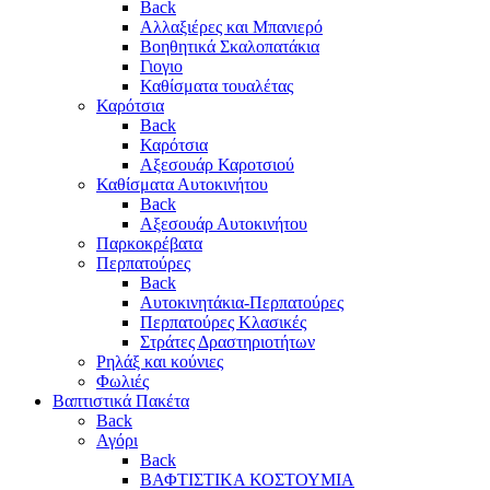
Back
Αλλαξιέρες και Μπανιερό
Βοηθητικά Σκαλοπατάκια
Γιογιο
Καθίσματα τουαλέτας
Καρότσια
Back
Καρότσια
Αξεσουάρ Καροτσιού
Καθίσματα Αυτοκινήτου
Back
Αξεσουάρ Αυτοκινήτου
Παρκοκρέβατα
Περπατούρες
Back
Αυτοκινητάκια-Περπατούρες
Περπατούρες Κλασικές
Στράτες Δραστηριοτήτων
Ρηλάξ και κούνιες
Φωλιές
Βαπτιστικά Πακέτα
Back
Αγόρι
Back
ΒΑΦΤΙΣΤΙΚΑ ΚΟΣΤΟΥΜΙΑ