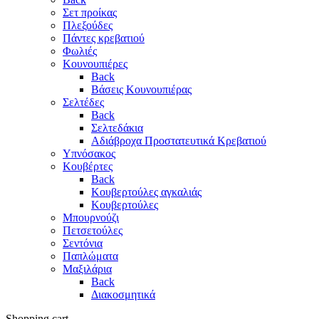
Σετ προίκας
Πλεξούδες
Πάντες κρεβατιού
Φωλιές
Κουνουπιέρες
Back
Βάσεις Κουνουπιέρας
Σελτέδες
Back
Σελτεδάκια
Αδιάβροχα Προστατευτικά Κρεβατιού
Υπνόσακος
Κουβέρτες
Back
Κουβερτούλες αγκαλιάς
Κουβερτούλες
Μπουρνούζι
Πετσετούλες
Σεντόνια
Παπλώματα
Μαξιλάρια
Back
Διακοσμητικά
Shopping cart