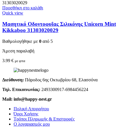
Προσθήκη στο καλάθι
Quick view
Μασητικό Οδοντοφυΐας Σιλικόνης Unicorn Mint
Kikkaboo 31303020029
Βαθμολογήθηκε με
0
από 5
Άμεση παραλαβή
3.99
€
με φπα
Διεύθυνση:
Πάροδος 6ης Οκτωβρίου 68, Ελασσόνα
Τηλ. Επικοινωνίας:
2493300917-6984456224
Mail: info@happy-nest.gr
Πολική Απορρήτου
Όροι Χρήσης
Τρόποι Πληρωμής & Επιστροφές
Ο λογαριασμός μου