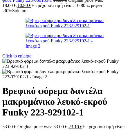
φουξ Funky 223-060133-1
18.00
€
Original price was:
18.00 €.
10.80
€
Η τρέχουσα τιμή είναι: 10.80 €.
με φπα
-30%
Sold out
Click to enlarge
Βρεφικό φόρεμα δαντέλα
μακρυμάνικο λευκό-εκρού
Funky 223-929102-1
33.00
€
Original price was: 33.00 €.
23.10
€
Η τρέχουσα τιμή είναι: