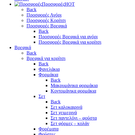
Προσφορές
HOT
Back
Προσφορές Αγόρι
Προσφορές Κορίτσι
Προσφορές Βρεφικά
Back
Προσφορές Βρεφικά για αγόρι
Προσφορές Βρεφικά για κορίτσι
Βρεφικά
Back
Βρεφικά για κορίτσι
Back
Φανελάκια
Φορμάκια
Back
Μακρυμάνικα φορμάκια
Κοντομάνικα φορμάκια
Σετ
Back
Σετ καλοκαιρινά
Σετ χειμερινά
Σετ παντελόνι – φούστα
Σετ φόρμες – κολάν
Φορέματα
Φούστες