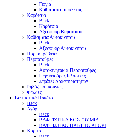
Γιογιο
Καθίσματα τουαλέτας
Καρότσια
Back
Καρότσια
Αξεσουάρ Καροτσιού
Καθίσματα Αυτοκινήτου
Back
Αξεσουάρ Αυτοκινήτου
Παρκοκρέβατα
Περπατούρες
Back
Αυτοκινητάκια-Περπατούρες
Περπατούρες Κλασικές
Στράτες Δραστηριοτήτων
Ρηλάξ και κούνιες
Φωλιές
Βαπτιστικά Πακέτα
Back
Αγόρι
Back
ΒΑΦΤΙΣΤΙΚΑ ΚΟΣΤΟΥΜΙΑ
ΒΑΦΤΙΣΤΙΚΟ ΠΑΚΕΤΟ ΑΓΟΡΙ
Κορίτσι
Back