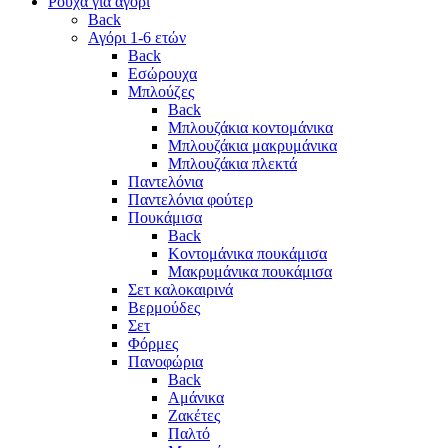
Ρούχα για αγόρι
Back
Αγόρι 1-6 ετών
Back
Εσώρουχα
Μπλούζες
Back
Μπλουζάκια κοντομάνικα
Μπλουζάκια μακρυμάνικα
Μπλουζάκια πλεκτά
Παντελόνια
Παντελόνια φούτερ
Πουκάμισα
Back
Κοντομάνικα πουκάμισα
Μακρυμάνικα πουκάμισα
Σετ καλοκαιρινά
Βερμούδες
Σετ
Φόρμες
Πανοφώρια
Back
Αμάνικα
Ζακέτες
Παλτό