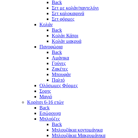
Back
Σετ με κολάν/παντελόνι
Σετ καλοκαιρινά
Σετ φόρμες
Κολάν
Back
Κολάν Κάπρι
Κολάν μακρυά
Πανοφώρια
Back
Αμάνικα
Γούνες
Ζακέτες
Μπουφάν
Παλτό
Ολόσωμες Φόρμες
Σορτς
Μαγιό
Κορίτσι 6-16 ετών
Back
Εσώρουχα
Μπλούζες
Back
Μπλουζάκια κοντομάνικα
Μπλουζάκια Μακρυμάνικα