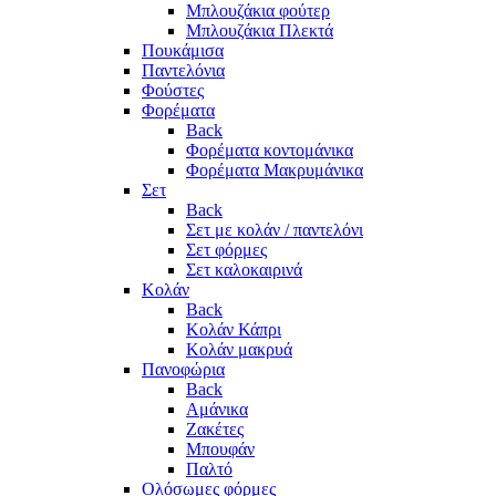
Μπλουζάκια φούτερ
Μπλουζάκια Πλεκτά
Πουκάμισα
Παντελόνια
Φούστες
Φορέματα
Back
Φορέματα κοντομάνικα
Φορέματα Μακρυμάνικα
Σετ
Back
Σετ με κολάν / παντελόνι
Σετ φόρμες
Σετ καλοκαιρινά
Κολάν
Back
Κολάν Κάπρι
Κολάν μακρυά
Πανοφώρια
Back
Αμάνικα
Ζακέτες
Μπουφάν
Παλτό
Ολόσωμες φόρμες