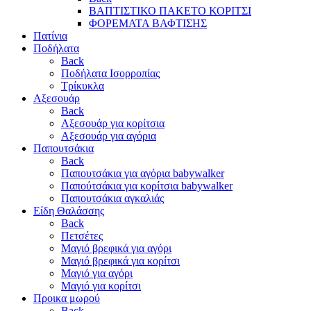
ΒΑΠΤΙΣΤΙΚΟ ΠΑΚΕΤΟ ΚΟΡΙΤΣΙ
ΦΟΡΕΜΑΤΑ ΒΑΦΤΙΣΗΣ
Πατίνια
Ποδήλατα
Back
Ποδήλατα Ισορροπίας
Τρίκυκλα
Αξεσουάρ
Back
Αξεσουάρ για κορίτσια
Αξεσουάρ για αγόρια
Παπουτσάκια
Back
Παπουτσάκια για αγόρια babywalker
Παπούτσάκια για κορίτσια babywalker
Παπουτσάκια αγκαλιάς
Είδη Θαλάσσης
Back
Πετσέτες
Μαγιό βρεφικά για αγόρι
Μαγιό βρεφικά για κορίτσι
Μαγιό για αγόρι
Μαγιό για κορίτσι
Προικα μωρού
Back