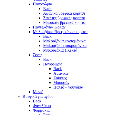
Πανοφώρια
Back
Αμάνικα βρεφικά κορίτσι
Ζακέτες βρεφικές κορίτσι
Μπουφάν βρεφικά κορίτσι
Παντελόνια- Κολάν
Μπλουζάκια Βρεφικά για κορίτσι
Back
Μπλουζάκια κοντομάνικα
Μπλουζάκια μακρυμάνικα
Μπλουζάκια Πλεκτά
Σορτς
Back
Πανοφώρια
Back
Αμάνικα
Ζακέτες
Μπουφάν
Παλτό – γουνάκια
Μαγιό
Βρεφικά για αγόρι
Back
Φανελάκια
Φορμάκια
Back