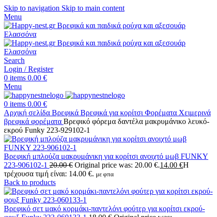
Skip to navigation
Skip to main content
Menu
Search
Login / Register
0
items
0.00
€
Menu
0
items
0.00
€
Αρχική σελίδα
Βρεφικά
Βρεφικά για κορίτσι
Φορέματα
Χειμερινά
βρεφικά φορέματα
Βρεφικό φόρεμα δαντέλα μακρυμάνικο λευκό-
εκρού Funky 223-929102-1
Βρεφική μπλούζα μακρυμάνικη για κορίτσι ανοιχτό μωβ FUNKY
223-906102-1
20.00
€
Original price was: 20.00 €.
14.00
€
Η
τρέχουσα τιμή είναι: 14.00 €.
με φπα
Back to products
Βρεφικό σετ μακό κορμάκι-παντελόνι φούτερ για κορίτσι εκρού-