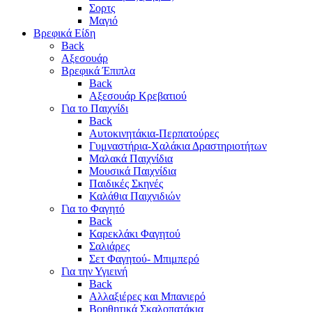
Σορτς
Μαγιό
Βρεφικά Είδη
Back
Αξεσουάρ
Βρεφικά Έπιπλα
Back
Αξεσουάρ Κρεβατιού
Για το Παιχνίδι
Back
Αυτοκινητάκια-Περπατούρες
Γυμναστήρια-Χαλάκια Δραστηριοτήτων
Μαλακά Παιχνίδια
Μουσικά Παιχνίδια
Παιδικές Σκηνές
Καλάθια Παιχνιδιών
Για το Φαγητό
Back
Καρεκλάκι Φαγητού
Σαλιάρες
Σετ Φαγητού- Μπιμπερό
Για την Υγιεινή
Back
Αλλαξιέρες και Μπανιερό
Βοηθητικά Σκαλοπατάκια