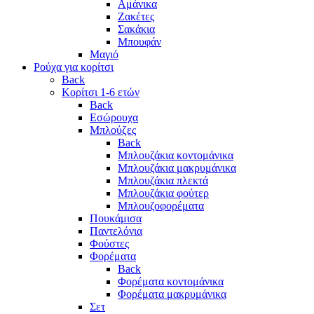
Αμάνικα
Ζακέτες
Σακάκια
Μπουφάν
Μαγιό
Ρούχα για κορίτσι
Back
Κορίτσι 1-6 ετών
Back
Εσώρουχα
Μπλούζες
Back
Μπλουζάκια κοντομάνικα
Μπλουζάκια μακρυμάνικα
Μπλουζάκια πλεκτά
Μπλουζάκια φούτερ
Μπλουζοφορέματα
Πουκάμισα
Παντελόνια
Φούστες
Φορέματα
Back
Φορέματα κοντομάνικα
Φορέματα μακρυμάνικα
Σετ