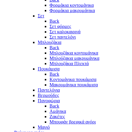
Φορμάκια κοντομάνικα
Φορμάκια μακρυμάνικα
Σετ
Back
Σετ φόρμες
Σετ καλοκαιρινά
Σετ παντελόνι
Μπλουζάκια
Back
Μπλουζάκια κοντομάνικα
Μπλούζακια μακρυμάνικα
Μπλουζάκια Πλεκτά
Πουκάμισα
Back
Κοντομάνικα πουκάμισα
Μακρυμάνικα πουκάμισα
Παντελόνια
Βερμούδες
Πανοφώρια
Back
Αμάνικα
Ζακέτες
Μπουφάν βρεφικά αγόρι
Μαγιό