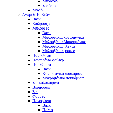
Μπουφάν
Σακάκια
Μαγιό
Aγόρι 6-16 Ετών
Back
Eσώρουχα
Μπλούζες
Back
Μπλουζάκια κοντομάνικα
Μπλουζάκια Μακρυμάνικα
Μπλουζάκια πλεκτά
Μπλουζάκια φούτερ
Παντελόνια
Παντελόνια φούτερ
Πουκάμισα
Back
Κοντομάνικα πουκάμισα
Μακρυμάνικα πουκάμισα
Σετ καλοκαιρινά
Βερμούδες
Σετ
Φόρμες
Πανοφώρια
Back
Παλτό