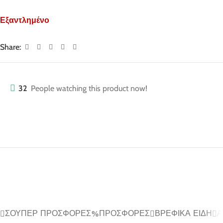
Εξαντλημένο
Share:
32
People watching this product now!
ΣΟΎΠΕΡ ΠΡΟΣΦΟΡΈΣ
ΠΡΟΣΦΟΡΈΣ
ΒΡΕΦΙΚΆ ΕΊΔΗ
Α