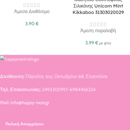
Σιλικόνης Unicorn Mint
Άμεσα Διαθέσιμο
Kikkaboo 31303020029
3.90
€
Άμεση παραλαβή
3.99
€
με φπα
Διεύθυνση:
Πάροδος 6ης Οκτωβρίου 68, Ελασσόνα
Τηλ. Επικοινωνίας:
2493300917-6984456224
Mail: info@happy-nest.gr
Πολική Απορρήτου