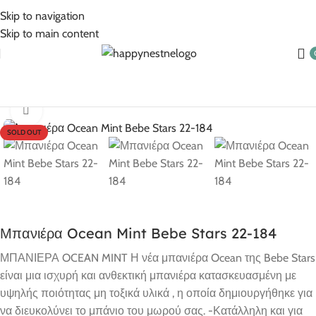
5% Επιπλέον έκπτωση για πληρωμές με κάρτα!
Skip to navigation
Skip to main content
ική σελίδα
Βρεφικά Είδη
Για την Υγιεινή
Αλλαξιέρες-Μπανερό
Click to enlarge
SOLD OUT
Μπανιέρα Ocean Mint Bebe Stars 22-184
ΜΠΑΝΙΕΡΑ OCEAN MINT Η νέα μπανιέρα Ocean της Bebe Stars
είναι μια ισχυρή και ανθεκτική μπανιέρα κατασκευασμένη με
υψηλής ποιότητας μη τοξικά υλικά , η οποία δημιουργήθηκε για
να διευκολύνει το μπάνιο του μωρού σας. -Κατάλληλη και για