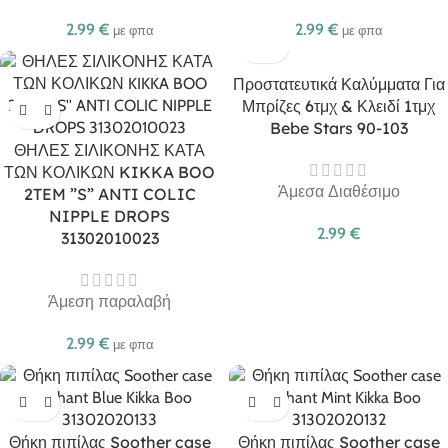
2.99
€
2.99
€
με φπα
με φπα
Προστατευτικά Καλύμματα Για
Μπρίζες 6τμχ & Κλειδί 1τμχ
Bebe Stars 90-103
ΘΗΛΕΣ ΣΙΛΙΚΟΝΗΣ ΚΑΤΑ
ΤΩΝ ΚΟΛΙΚΩΝ KIKKA BOO
Άμεσα Διαθέσιμο
2TEM ”S” ANTI COLIC
NIPPLE DROPS
2.99
€
31302010023
Άμεση παραλαβή
2.99
€
με φπα
Θήκη πιπίλας Soother case
Θήκη πιπίλας Soother case