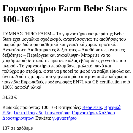
Γυμναστήριο Farm Bebe Stars
100-163
ΓΥΜΝΑΣΤΗΡΙΟ FARM – Το γυμναστήριο για μωρά της Bebe
Stars έχει μοναδικό σχεδιασμό, αναπτύσσοντας τις αισθήσεις του
μωρού με διάφορα αισθητικά και γνωστικά χαρακτηριστικά.-
Αναπτύσσει: Αισθητηριακές δεξιότητες – Ακαθόριστες κινητικές
δεξιότητες – Περιέργεια και ανακάλυψη- Μπορείτε να το
χρησιμοποιήσετε από τις πρώτες κιόλας εβδομάδες γέννησης του
μωρού.- Το γυμναστήριο περιλαμβάνει μαλακό, παχύ και
πολύχρωμο στρώμα, ώστε να μπορεί το μωρό να παίζει εύκολα και
άνετα. Από τις μπάρες του γυμναστηρίου κρέμονται 4 πολύχρωμα
παιχνίδια.Ευρωπαϊκές προδιαγραφές ΕΝ71 και CΕ certification από
100% ασφαλή υλικά
34.20
€
Κωδικός προϊόντος:
100-163
Κατηγορίες:
Bebe-stars
,
Βρεφικά
Είδη
,
Για το Παιχνίδι
,
Γυμναστήρια
,
Γυμναστήρια-Χαλάκια
Δραστηριοτήτων
Ετικέτα:
γυμναστήριο
137 σε απόθεμα