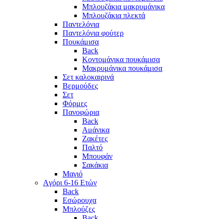
Μπλουζάκια μακρυμάνικα
Μπλουζάκια πλεκτά
Παντελόνια
Παντελόνια φούτερ
Πουκάμισα
Back
Κοντομάνικα πουκάμισα
Μακρυμάνικα πουκάμισα
Σετ καλοκαιρινά
Βερμούδες
Σετ
Φόρμες
Πανοφώρια
Back
Αμάνικα
Ζακέτες
Παλτό
Μπουφάν
Σακάκια
Μαγιό
Aγόρι 6-16 Ετών
Back
Eσώρουχα
Μπλούζες
Back