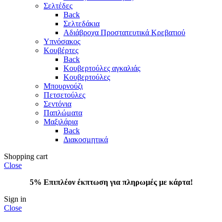
Σελτέδες
Back
Σελτεδάκια
Αδιάβροχα Προστατευτικά Κρεβατιού
Υπνόσακος
Κουβέρτες
Back
Κουβερτούλες αγκαλιάς
Κουβερτούλες
Μπουρνούζι
Πετσετούλες
Σεντόνια
Παπλώματα
Μαξιλάρια
Back
Διακοσμητικά
Shopping cart
Close
5% Επιπλέον έκπτωση για πληρωμές με κάρτα!
Sign in
Close