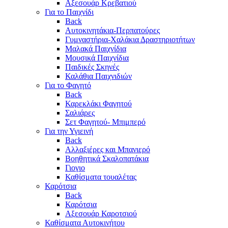
Αξεσουάρ Κρεβατιού
Για το Παιχνίδι
Back
Αυτοκινητάκια-Περπατούρες
Γυμναστήρια-Χαλάκια Δραστηριοτήτων
Μαλακά Παιχνίδια
Μουσικά Παιχνίδια
Παιδικές Σκηνές
Καλάθια Παιχνιδιών
Για το Φαγητό
Back
Καρεκλάκι Φαγητού
Σαλιάρες
Σετ Φαγητού- Μπιμπερό
Για την Υγιεινή
Back
Αλλαξιέρες και Μπανιερό
Βοηθητικά Σκαλοπατάκια
Γιογιο
Καθίσματα τουαλέτας
Καρότσια
Back
Καρότσια
Αξεσουάρ Καροτσιού
Καθίσματα Αυτοκινήτου