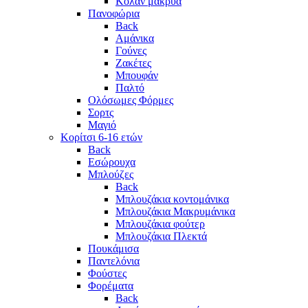
Κολάν μακρυά
Πανοφώρια
Back
Αμάνικα
Γούνες
Ζακέτες
Μπουφάν
Παλτό
Ολόσωμες Φόρμες
Σορτς
Μαγιό
Κορίτσι 6-16 ετών
Back
Εσώρουχα
Μπλούζες
Back
Μπλουζάκια κοντομάνικα
Μπλουζάκια Μακρυμάνικα
Μπλουζάκια φούτερ
Μπλουζάκια Πλεκτά
Πουκάμισα
Παντελόνια
Φούστες
Φορέματα
Back