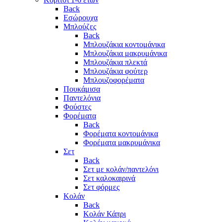
Back
Εσώρουχα
Μπλούζες
Back
Μπλουζάκια κοντομάνικα
Μπλουζάκια μακρυμάνικα
Μπλουζάκια πλεκτά
Μπλουζάκια φούτερ
Μπλουζοφορέματα
Πουκάμισα
Παντελόνια
Φούστες
Φορέματα
Back
Φορέματα κοντομάνικα
Φορέματα μακρυμάνικα
Σετ
Back
Σετ με κολάν/παντελόνι
Σετ καλοκαιρινά
Σετ φόρμες
Κολάν
Back
Κολάν Κάπρι