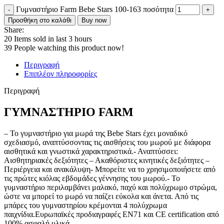
Γυμναστήριο Farm Bebe Stars 100-163 ποσότητα
Προσθήκη στο καλάθι
Buy now
Share:
20
Items sold in last 3 hours
39
People watching this product now!
Περιγραφή
Επιπλέον πληροφορίες
Περιγραφή
ΓΥΜΝΑΣΤΗΡΙΟ FARM
– Το γυμναστήριο για μωρά της Bebe Stars έχει μοναδικό
σχεδιασμό, αναπτύσσοντας τις αισθήσεις του μωρού με διάφορα
αισθητικά και γνωστικά χαρακτηριστικά.- Αναπτύσσει:
Αισθητηριακές δεξιότητες – Ακαθόριστες κινητικές δεξιότητες –
Περιέργεια και ανακάλυψη- Μπορείτε να το χρησιμοποιήσετε από
τις πρώτες κιόλας εβδομάδες γέννησης του μωρού.- Το
γυμναστήριο περιλαμβάνει μαλακό, παχύ και πολύχρωμο στρώμα,
ώστε να μπορεί το μωρό να παίζει εύκολα και άνετα. Από τις
μπάρες του γυμναστηρίου κρέμονται 4 πολύχρωμα
παιχνίδια.Ευρωπαϊκές προδιαγραφές ΕΝ71 και CΕ certification από
100% ασφαλή υλικά