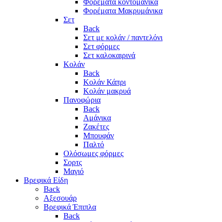
Φορέματα κοντομάνικα
Φορέματα Μακρυμάνικα
Σετ
Back
Σετ με κολάν / παντελόνι
Σετ φόρμες
Σετ καλοκαιρινά
Κολάν
Back
Κολάν Κάπρι
Κολάν μακρυά
Πανοφώρια
Back
Αμάνικα
Ζακέτες
Μπουφάν
Παλτό
Ολόσωμες φόρμες
Σορτς
Μαγιό
Βρεφικά Είδη
Back
Αξεσουάρ
Βρεφικά Έπιπλα
Back