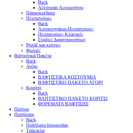
Back
Αξεσουάρ Αυτοκινήτου
Παρκοκρέβατα
Περπατούρες
Back
Αυτοκινητάκια-Περπατούρες
Περπατούρες Κλασικές
Στράτες Δραστηριοτήτων
Ρηλάξ και κούνιες
Φωλιές
Βαπτιστικά Πακέτα
Back
Αγόρι
Back
ΒΑΦΤΙΣΤΙΚΑ ΚΟΣΤΟΥΜΙΑ
ΒΑΦΤΙΣΤΙΚΟ ΠΑΚΕΤΟ ΑΓΟΡΙ
Κορίτσι
Back
ΒΑΠΤΙΣΤΙΚΟ ΠΑΚΕΤΟ ΚΟΡΙΤΣΙ
ΦΟΡΕΜΑΤΑ ΒΑΦΤΙΣΗΣ
Πατίνια
Ποδήλατα
Back
Ποδήλατα Ισορροπίας
Τρίκυκλα