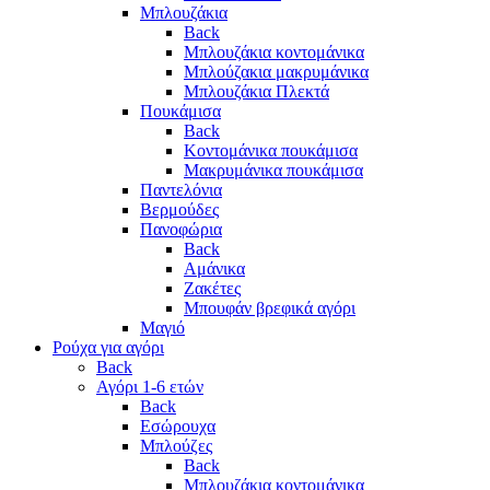
Μπλουζάκια
Back
Μπλουζάκια κοντομάνικα
Μπλούζακια μακρυμάνικα
Μπλουζάκια Πλεκτά
Πουκάμισα
Back
Κοντομάνικα πουκάμισα
Μακρυμάνικα πουκάμισα
Παντελόνια
Βερμούδες
Πανοφώρια
Back
Αμάνικα
Ζακέτες
Μπουφάν βρεφικά αγόρι
Μαγιό
Ρούχα για αγόρι
Back
Αγόρι 1-6 ετών
Back
Εσώρουχα
Μπλούζες
Back
Μπλουζάκια κοντομάνικα