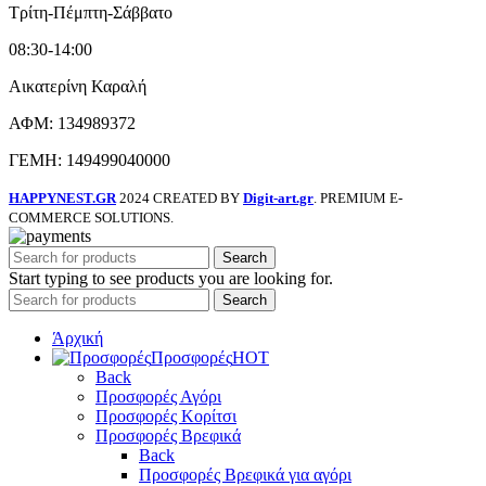
Τρίτη-Πέμπτη-Σάββατο
08:30-14:00
Αικατερίνη Καραλή
ΑΦΜ: 134989372
ΓΕΜΗ: 149499040000
HAPPYNEST.GR
2024 CREATED BY
Digit-art.gr
. PREMIUM E-
COMMERCE SOLUTIONS.
Search
Start typing to see products you are looking for.
Search
Άρχική
Προσφορές
HOT
Back
Προσφορές Αγόρι
Προσφορές Κορίτσι
Προσφορές Βρεφικά
Back
Προσφορές Βρεφικά για αγόρι