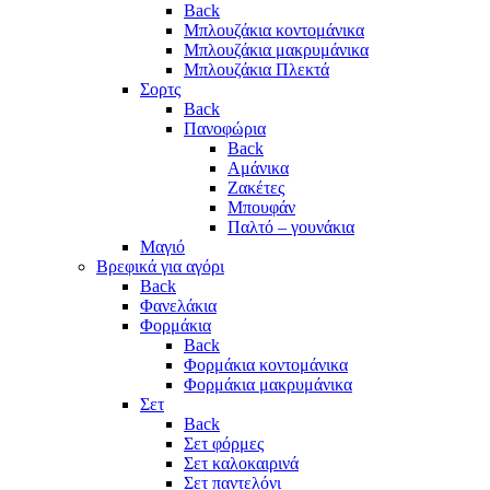
Back
Μπλουζάκια κοντομάνικα
Μπλουζάκια μακρυμάνικα
Μπλουζάκια Πλεκτά
Σορτς
Back
Πανοφώρια
Back
Αμάνικα
Ζακέτες
Μπουφάν
Παλτό – γουνάκια
Μαγιό
Βρεφικά για αγόρι
Back
Φανελάκια
Φορμάκια
Back
Φορμάκια κοντομάνικα
Φορμάκια μακρυμάνικα
Σετ
Back
Σετ φόρμες
Σετ καλοκαιρινά
Σετ παντελόνι