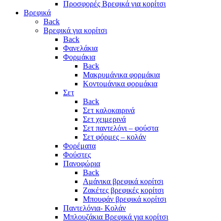
Προσφορές Βρεφικά για κορίτσι
Βρεφικά
Back
Βρεφικά για κορίτσι
Back
Φανελάκια
Φορμάκια
Back
Μακρυμάνικα φορμάκια
Κοντομάνικα φορμάκια
Σετ
Back
Σετ καλοκαιρινά
Σετ χειμερινά
Σετ παντελόνι – φούστα
Σετ φόρμες – κολάν
Φορέματα
Φούστες
Πανοφώρια
Back
Αμάνικα βρεφικά κορίτσι
Ζακέτες βρεφικές κορίτσι
Μπουφάν βρεφικά κορίτσι
Παντελόνια- Κολάν
Μπλουζάκια Βρεφικά για κορίτσι