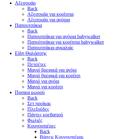
Αξεσουάρ
Back
Αξεσουάρ για κορίτσια
Αξεσουάρ για αγόρια
Παπουτσάκια
Back
Παπουτσάκια για αγόρια babywalker
Παπούτσάκια για κορίτσια babywalker
Παπουτσάκια αγκαλιάς
Είδη Θαλάσσης
Back
Πετσέτες
Μαγιό βρεφικά για αγόρι
Μαγιό βρεφικά για κορίτσι
Μαγιό για αγόρι
Μαγιό για κορίτσι
Προικα μωρού
Back
Σετ προίκας
Πλεξούδες
Πάντες κρεβατιού
Φωλιές
Κουνουπιέρες
Back
Βάσεις Κουνουπιέρας