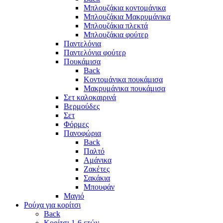
Μπλουζάκια κοντομάνικα
Μπλουζάκια Μακρυμάνικα
Μπλουζάκια πλεκτά
Μπλουζάκια φούτερ
Παντελόνια
Παντελόνια φούτερ
Πουκάμισα
Back
Κοντομάνικα πουκάμισα
Μακρυμάνικα πουκάμισα
Σετ καλοκαιρινά
Βερμούδες
Σετ
Φόρμες
Πανοφώρια
Back
Παλτό
Αμάνικα
Ζακέτες
Σακάκια
Μπουφάν
Μαγιό
Ρούχα για κορίτσι
Back
Κορίτσι 1-6 ετών